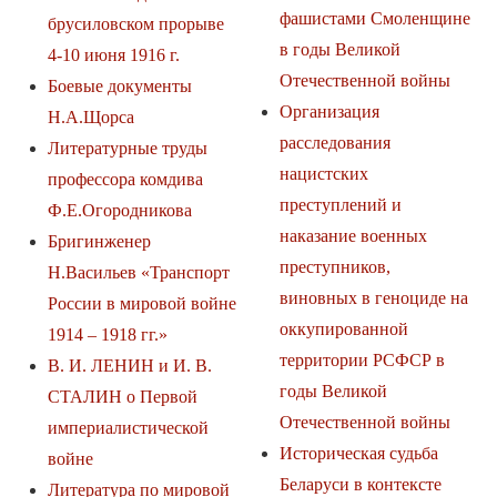
фашистами Смоленщине
брусиловском прорыве
в годы Великой
4-10 июня 1916 г.
Отечественной войны
Боевые документы
Организация
Н.А.Щорса
расследования
Литературные труды
нацистских
профессора комдива
преступлений и
Ф.Е.Огородникова
наказание военных
Бригинженер
преступников,
Н.Васильев «Транспорт
виновных в геноциде на
России в мировой войне
оккупированной
1914 – 1918 гг.»
территории РСФСР в
В. И. ЛЕНИН и И. В.
годы Великой
СТАЛИН о Первой
Отечественной войны
империалистической
Историческая судьба
войне
Беларуси в контексте
Литература по мировой