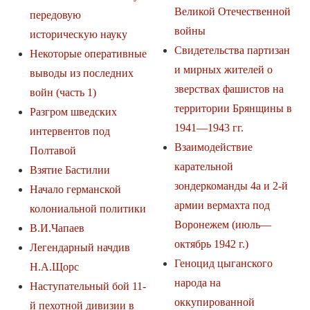
Великой Отечественной
передовую
войны
историческую науку
Свидетельства партизан
Некоторые оперативные
и мирных жителей о
выводы из последних
зверствах фашистов на
войн (часть 1)
территории Брянщины в
Разгром шведских
1941—1943 гг.
интервентов под
Взаимодействие
Полтавой
карательной
Взятие Бастилии
зондеркоманды 4а и 2-й
Начало германской
армии вермахта под
колониальной политики
Воронежем (июль—
В.И.Чапаев
октябрь 1942 г.)
Легендарный начдив
Геноцид цыганского
Н.А.Щорс
народа на
Наступательный бой 11-
оккупированной
й пехотной дивизии в