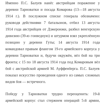
Именно П.С. Балуев нанёс австрийцам поражение у
деревни Тарноватки и посада Комарова (13—18 августа
1914 г.). В послужном списке генерала обозначено:
руководя действиями 7 батальонов, отбил 13 августа
1914 года австрийцев от Дзжеронжи, разбил венгерскую
дивизию (39-ю гонведную) и штурмом взял укреплённую
позицию у деревни Гуты; 14 августа 1914 года
командовал правым флангом 19-го армейского корпуса у
деревни Тарноватки и, будучи окружён, вёл бой на три
фронта; с 15 по 18 августа 1914 года под Комаровым вёл
бой с австрийской армией М. Ауффенберга. П.С. Балуев
показал искусство проведения одного из самых сложных
видов боя — встречного.
Победу у Тарноватки трудно переоценить: 19-й
армейский корпус стал стержнем операций 5-й армии,