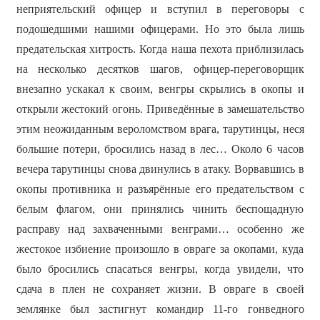
неприятельский офицер и вступил в переговоры с
подошедшими нашими офицерами. Но это была лишь
предательская хитрость. Когда наша пехота приблизилась
на несколько десятков шагов, офицер-переговорщик
внезапно ускакал к своим, венгры скрылись в окопы и
открыли жестокий огонь. Приведённые в замешательство
этим неожиданным вероломством врага, тарутинцы, неся
большие потери, бросились назад в лес… Около 6 часов
вечера тарутинцы снова двинулись в атаку. Ворвавшись в
окопы противника и разъярённые его предательством с
белым флагом, они принялись чинить беспощадную
расправу над захваченными венграми… особенно же
жестокое избиение произошло в овраге за окопами, куда
было бросились спасаться венгры, когда увидели, что
сдача в плен не сохраняет жизни. В овраге в своей
землянке был застигнут командир 11-го гонведного