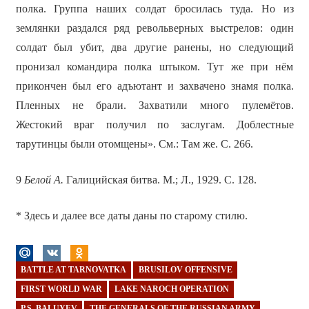
полка. Группа наших солдат бросилась туда. Но из
землянки раздался ряд револьверных выстрелов: один
солдат был убит, два другиe ранены, но следующий
пронизал командира полка штыком. Тут же при нём
прикончен был его адъютант и захвачено знамя полка.
Пленных не брали. Захватили много пулемётов.
Жестокий враг получил по заслугам. Доблестные
тарутинцы были отомщены». См.: Там же. С. 266.
9
Белой А.
Галицийская битва. М.; Л., 1929. С. 128.
* Здесь и далее все даты даны по старому стилю.
BATTLE AT TARNOVATKA
BRUSILOV OFFENSIVE
FIRST WORLD WAR
LAKE NAROCH OPERATION
P.S. BALUYEV
THE GENERALS OF THE RUSSIAN ARMY