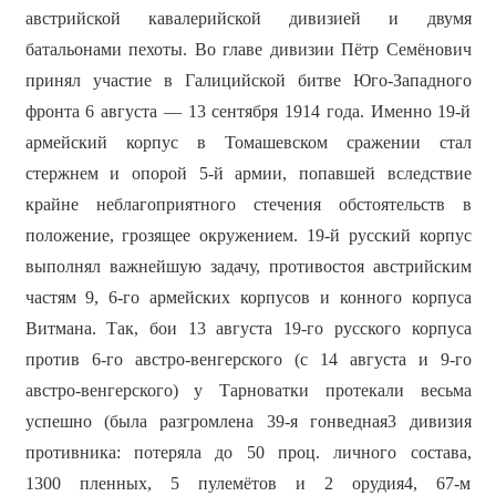
австрийской кавалерийской дивизией и двумя
батальонами пехоты. Во главе дивизии Пётр Семёнович
принял участие в Галицийской битве Юго-Западного
фронта 6 августа — 13 сентября 1914 года. Именно 19-й
армейский корпус в Томашевском сражении стал
стержнем и опорой 5-й армии, попавшей вследствие
крайне неблагоприятного стечения обстоятельств в
положение, грозящее окружением. 19-й русский корпус
выполнял важнейшую задачу, противостоя австрийским
частям 9, 6-го армейских корпусов и конного корпуса
Витмана. Так, бои 13 августа 19-го русского корпуса
против 6-го австро-венгерского (с 14 августа и 9-го
австро-венгерского) у Тарноватки протекали весьма
успешно (была разгромлена 39-я гонведная3 дивизия
противника: потеряла до 50 проц. личного состава,
1300 пленных, 5 пулемётов и 2 орудия4, 67-м