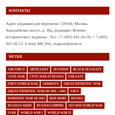
КОНТАКТЫ
Адрес редакции для переписки: 119160, Москва,
Хорошёвское шоссе, д. 38д, редакция «Военно-
исторического журнала». Тел.: +7 (495) 941-26-50; + 7 (495)
941-26-12. E-mail: Mil_Hist_magazin@mail.ru
МЕТКИ
AIR FORCE
ARTILLERY
AVIATION
BLACK SEA FLEET
CIVIL WAR
CIVIL WAR IN RUSSIA
FAR EAST
FIRST WORLD WAR
GERMANY
GREAT PATRIOTIC WAR
GREAT PATRIOTIC WAR OF 1941—1945
NAVY
PATRIOTIC WAR OF 1812
RED ARMY
RUSSIA
RUSSIAN ARMY
RUSSIAN EMPIRE
SECOND WORLD WAR
USSR
WORLD WAR I
WORLD WAR II