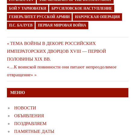
БОЙ У ТАРНОВАТКИ
БРУСИЛОВСКОЕ НАСТУПЛЕНИЕ
ГЕНЕРАЛИТЕТ РУССКОЙ АРМИИ
НАРОЧСКАЯ ОПЕРАЦИЯ
П.С. БАЛУЕВ
ПЕРВАЯ МИРОВАЯ ВОЙНА
Навигация
Предыдущая
ТЕМА ВОЙНЫ В ДЕКОРЕ РОССИЙСКИХ
публикация
ИМПЕРАТОРСКИХ ДВОРЦОВ XVIII — ПЕРВОЙ
по
ПОЛОВИНЫ XIX ВВ.
записям
Следующая
«…К воинской повинности они питают непреодолимое
публикация
отвращение»
МЕНЮ
НОВОСТИ
ОБЪЯВЛЕНИЯ
ПОЗДРАВЛЯЕМ
ПАМЯТНЫЕ ДАТЫ