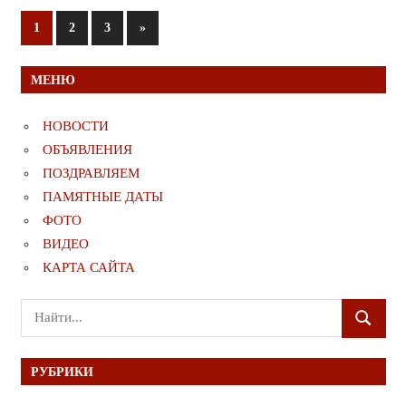
Пагинация
Следующие
1
2
3
»
записи
записей
МЕНЮ
НОВОСТИ
ОБЪЯВЛЕНИЯ
ПОЗДРАВЛЯЕМ
ПАМЯТНЫЕ ДАТЫ
ФОТО
ВИДЕО
КАРТА САЙТА
Поиск
ПОИСК
для:
РУБРИКИ