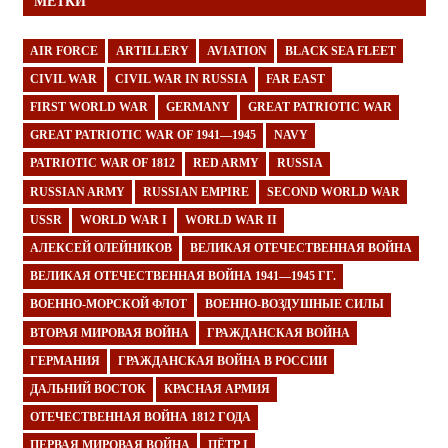
МЕТКИ
AIR FORCE
ARTILLERY
AVIATION
BLACK SEA FLEET
CIVIL WAR
CIVIL WAR IN RUSSIA
FAR EAST
FIRST WORLD WAR
GERMANY
GREAT PATRIOTIC WAR
GREAT PATRIOTIC WAR OF 1941—1945
NAVY
PATRIOTIC WAR OF 1812
RED ARMY
RUSSIA
RUSSIAN ARMY
RUSSIAN EMPIRE
SECOND WORLD WAR
USSR
WORLD WAR I
WORLD WAR II
АЛЕКСЕЙ ОЛЕЙНИКОВ
ВЕЛИКАЯ ОТЕЧЕСТВЕННАЯ ВОЙНА
ВЕЛИКАЯ ОТЕЧЕСТВЕННАЯ ВОЙНА 1941—1945 ГГ.
ВОЕННО-МОРСКОЙ ФЛОТ
ВОЕННО-ВОЗДУШНЫЕ СИЛЫ
ВТОРАЯ МИРОВАЯ ВОЙНА
ГРАЖДАНСКАЯ ВОЙНА
ГЕРМАНИЯ
ГРАЖДАНСКАЯ ВОЙНА В РОССИИ
ДАЛЬНИЙ ВОСТОК
КРАСНАЯ АРМИЯ
ОТЕЧЕСТВЕННАЯ ВОЙНА 1812 ГОДА
ПЕРВАЯ МИРОВАЯ ВОЙНА
ПЁТР I