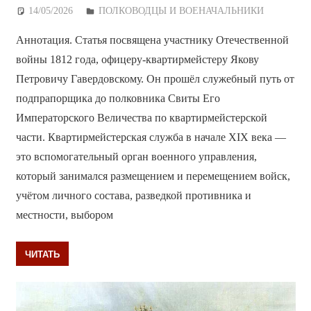
14/05/2026
Дежурный по Редакции
ПОЛКОВОДЦЫ И ВОЕНАЧАЛЬНИКИ
Аннотация. Статья посвящена участнику Отечественной
войны 1812 года, офицеру-квартирмейстеру Якову
Петровичу Гавердовскому. Он прошёл служебный путь от
подпрапорщика до полковника Свиты Его
Императорского Величества по квартирмейстерской
части. Квартирмейстерская служба в начале XIX века —
это вспомогательный орган военного управления,
который занимался размещением и перемещением войск,
учётом личного состава, разведкой противника и
местности, выбором
ЧИТАТЬ