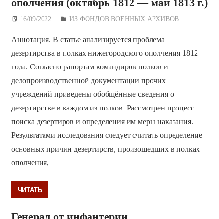
ополчения (октябрь 1812 — май 1813 г.)
16/09/2022
Дежурный по Редакции
ИЗ ФОНДОВ ВОЕННЫХ АРХИВОВ
Аннотация. В статье анализируется проблема
дезертирства в полках нижегородского ополчения 1812
года. Согласно рапортам командиров полков и
делопроизводственной документации прочих
учреждений приведены обобщённые сведения о
дезертирстве в каждом из полков. Рассмотрен процесс
поиска дезертиров и определения им меры наказания.
Результатами исследования следует считать определение
основных причин дезертирств, произошедших в полках
ополчения,
ЧИТАТЬ
Генерал от инфантерии