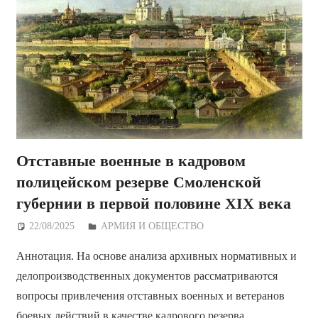
Отставные военные в кадровом
полицейском резерве Смоленской
губернии в первой половине ХIХ века
22/08/2025
Дежурный по Редакции
АРМИЯ И ОБЩЕСТВО
Аннотация. На основе анализа архивных нормативных и
делопроизводственных документов рассматриваются
вопросы привлечения отставных военных и ветеранов
боевых действий в качестве кадрового резерва