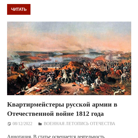
ЧИТАТЬ
Квартирмейстеры русской армии в
Отечественной войне 1812 года
08/12/2022
Дежурный по Редакции
ВОЕННАЯ ЛЕТОПИСЬ ОТЕЧЕСТВА
Аннотация. В статье освещается деятельность