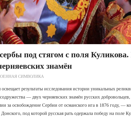
 сербы под стягом с поля Куликова
черняевских знамён
ежурный по Редакции
ВОЕННАЯ СИМВОЛИКА
 освещает результаты исследования истории уникальных реликв
 содружества — двух черняевских знамён русских добровольцев,
мии за освобождение Сербии от османского ига в 1876 году, — к
онского, под которой русская рать одержала победу на поле К