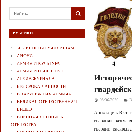
Поиск
ПОИСК
для:
РУБРИКИ
50 ЛЕТ ПОЛИТУЧИЛИЩАМ
АНОНС
АРМИЯ И КУЛЬТУРА
АРМИЯ И ОБЩЕСТВО
Историчес
АРХИВ ЖУРНАЛА
БЕЗ СРОКА ДАВНОСТИ
гвардейс
В ЗАРУБЕЖНЫХ АРМИЯХ
08/06/2026
Д
ВЕЛИКАЯ ОТЕЧЕСТВЕННАЯ
ВИДЕО
Аннотация. В стат
ВОЕННАЯ ЛЕТОПИСЬ
гвардия», разъясн
ОТЕЧЕСТВА
гвардии, раскрыва