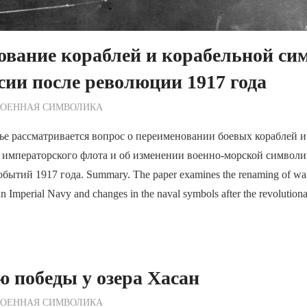
ование кораблей и корабельной си
сии после революции 1917 года
ежурный по Редакции
ВОЕННАЯ СИМВОЛИКА
ье рассматривается вопрос о переименовании боевых кораблей 
 императорского флота и об изменении военно-морской символи
тий 1917 года. Summary. The paper examines the renaming of wars
an Imperial Navy and changes in the naval symbols after the revolution
ю победы у озера Хасан
ежурный по Редакции
ВОЕННАЯ СИМВОЛИКА