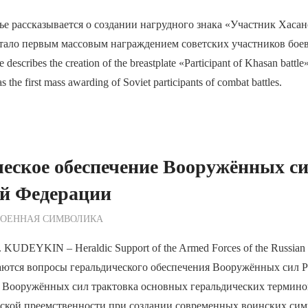
ье рассказывается о создании нагрудного знака «Участник Хасан
стало первым массовым награждением советских участников бое
 describes the creation of the breastplate «Participant of Khasan battl
s the first mass awarding of Soviet participants of combat battles.
еское обеспечение Вооружённых с
ой Федерации
ежурный по Редакции
ВОЕННАЯ СИМВОЛИКА
 KUDEYKIN – Heraldic Support of the Armed Forces of the Russia
аются вопросы геральдического обеспечения Вооружённых сил Р
я Вооружённых сил трактовка основных геральдических термино
ской преемственности при создании современных воинских сим