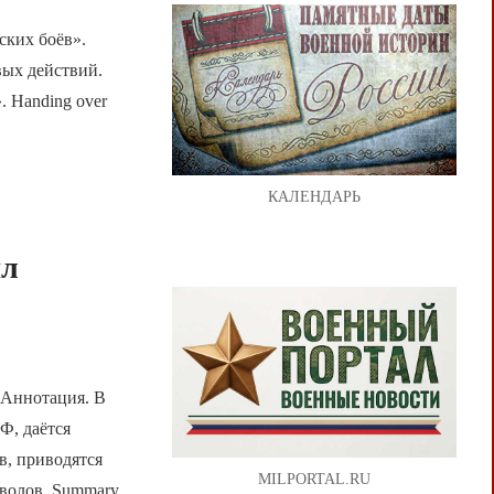
ских боёв».
вых действий.
e». Handing over
КАЛЕНДАРЬ
ил
n Аннотация. В
Ф, даётся
в, приводятся
MILPORTAL.RU
волов. Summary.