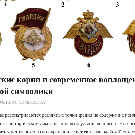
кие корни и современное воплоще
кой символики
ежурный по Редакции
ВОЕННАЯ СИМВОЛИКА
ье рассматриваются различные точки зрения на содержание поня
яется исторический смысл официально установленного памятног
ются ретроспектива и современное состояние гвардейской симв