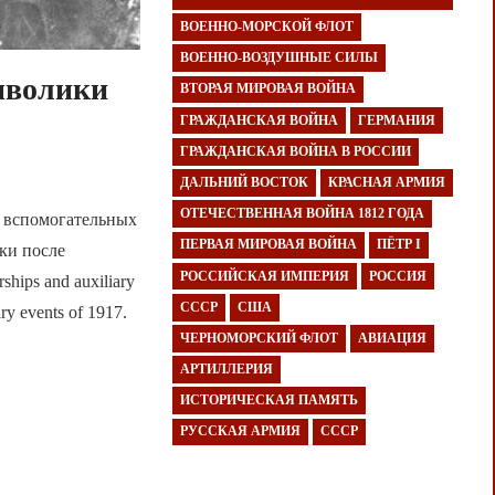
ВОЕННО-МОРСКОЙ ФЛОТ
ВОЕННО-ВОЗДУШНЫЕ СИЛЫ
мволики
ВТОРАЯ МИРОВАЯ ВОЙНА
ГРАЖДАНСКАЯ ВОЙНА
ГЕРМАНИЯ
ГРАЖДАНСКАЯ ВОЙНА В РОССИИ
ДАЛЬНИЙ ВОСТОК
КРАСНАЯ АРМИЯ
ОТЕЧЕСТВЕННАЯ ВОЙНА 1812 ГОДА
и вспомогательных
ПЕРВАЯ МИРОВАЯ ВОЙНА
ПЁТР I
ки после
РОССИЙСКАЯ ИМПЕРИЯ
РОССИЯ
hips and auxiliary
СССР
США
ary events of 1917.
ЧЕРНОМОРСКИЙ ФЛОТ
АВИАЦИЯ
АРТИЛЛЕРИЯ
ИСТОРИЧЕСКАЯ ПАМЯТЬ
РУССКАЯ АРМИЯ
СССР