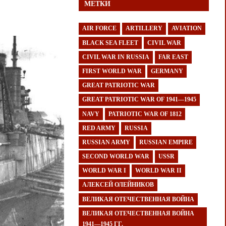
МЕТКИ
AIR FORCE
ARTILLERY
AVIATION
BLACK SEA FLEET
CIVIL WAR
CIVIL WAR IN RUSSIA
FAR EAST
FIRST WORLD WAR
GERMANY
GREAT PATRIOTIC WAR
GREAT PATRIOTIC WAR OF 1941—1945
NAVY
PATRIOTIC WAR OF 1812
RED ARMY
RUSSIA
RUSSIAN ARMY
RUSSIAN EMPIRE
SECOND WORLD WAR
USSR
WORLD WAR I
WORLD WAR II
АЛЕКСЕЙ ОЛЕЙНИКОВ
ВЕЛИКАЯ ОТЕЧЕСТВЕННАЯ ВОЙНА
ВЕЛИКАЯ ОТЕЧЕСТВЕННАЯ ВОЙНА
1941—1945 ГГ.