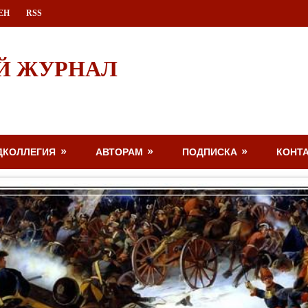
ЕН
RSS
Й ЖУРНАЛ
ДКОЛЛЕГИЯ
АВТОРАМ
ПОДПИСКА
КОНТ