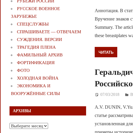
РУБЕЖИ РОССИИ
РУССКОЕ ВОЕННОЕ
Аннотация. В стат
ЗАРУБЕЖЬЕ
Вручение знаков 
СПЕЦСЛУЖБЫ
Summary. The article
СПРАШИВАЕТЕ — ОТВЕЧАЕМ
these breastplates wa
СУЖДЕНИЯ. ВЕРСИИ
ТРАГЕДИЯ ПЛЕНА
ЧИТАТЬ
ФАМИЛЬНЫЙ АРХИВ
ФОРТИФИКАЦИЯ
Геральдич
ФОТО
ХОЛОДНАЯ ВОЙНА
Российск
ЭКОНОМИКА И
ВООРУЖЁННЫЕ СИЛЫ
07/03/2018
Д
A.V. DUNIN, V.Yu.
АРХИВЫ
статье рассматрив
установленная дл
Архивы
примеры историче