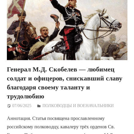
Генерал М.Д. Скобелев — любимец
солдат и офицеров, снискавший славу
благодаря своему таланту и
трудолюбию
07/06/2025
Дежурный по Редакции
ПОЛКОВОДЦЫ И ВОЕНАЧАЛЬНИКИ
Аннотация. Статья посвящена прославленному
российскому полководцу, кавалеру трёх орденов Св.