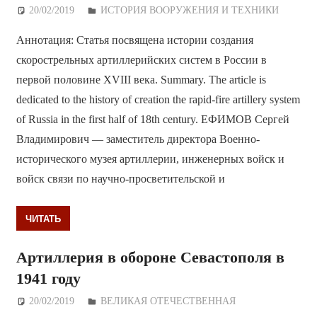
20/02/2019
Дежурный по Редакции
ИСТОРИЯ ВООРУЖЕНИЯ И ТЕХНИКИ
Аннотация: Статья посвящена истории создания
скорострельных артиллерийских систем в России в
первой половине XVIII века. Summary. The article is
dedicated to the history of creation the rapid-fire artillery system
of Russia in the first half of 18th century. ЕФИМОВ Сергей
Владимирович — заместитель директора Военно-
исторического музея артиллерии, инженерных войск и
войск связи по научно-просветительской и
ЧИТАТЬ
Артиллерия в обороне Севастополя в
1941 году
20/02/2019
Дежурный по Редакции
ВЕЛИКАЯ ОТЕЧЕСТВЕННАЯ