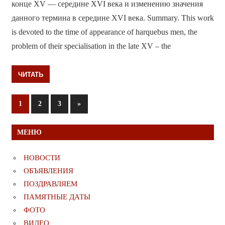
конце XV — середине XVI века и изменению значения
данного термина в середине XVI века. Summary. This work
is devoted to the time of appearance of harquebus men, the
problem of their specialisation in the late XV – the
ЧИТАТЬ
Пагинация
Следующие
1
2
3
»
записи
записей
МЕНЮ
НОВОСТИ
ОБЪЯВЛЕНИЯ
ПОЗДРАВЛЯЕМ
ПАМЯТНЫЕ ДАТЫ
ФОТО
ВИДЕО