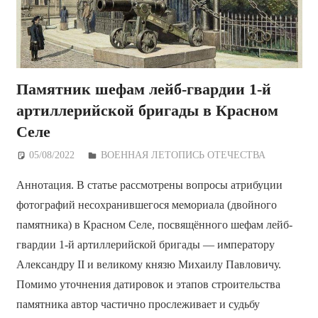
Памятник шефам лейб-гвардии 1-й
артиллерийской бригады в Красном
Селе
05/08/2022
Дежурный по Редакции
ВОЕННАЯ ЛЕТОПИСЬ ОТЕЧЕСТВА
Аннотация. В статье рассмотрены вопросы атрибуции
фотографий несохранившегося мемориала (двойного
памятника) в Красном Селе, посвящённого шефам лейб-
гвардии 1-й артиллерийской бригады — императору
Александру II и великому князю Михаилу Павловичу.
Помимо уточнения датировок и этапов строительства
памятника автор частично прослеживает и судьбу