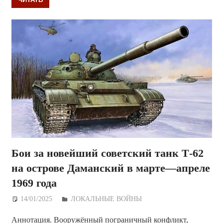
Бои за новейший советский танк Т-62
на острове Даманский в марте—апреле
1969 года
14/01/2025
Дежурный по Редакции
ЛОКАЛЬНЫЕ ВОЙНЫ
Аннотация. Вооружённый пограничный конфликт,