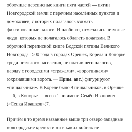
оброчные переписные книги пяти частей — пятин
Новгородской земли с перечнем населённых пунктов и
домохозяев, с которых полагалось взимать
фиксированные налоги. И наоборот, отмечались нетяглые
люди, которых не полагалось облагать податями. В
оброчной переписной книге Водской пятины Великого
Новгорода 1500 года в городах Орешек, Корела и Копорье
среди нетяглого населения, не платившего налогов,
наряду с городскими «стражами», «воротниками»
(охранявшими ворота. —
Прим. авт.
) фигурируют
«пищальники». В Кореле было 9 пищальников, в Орешке
— 6, в Копорье — всего 1 по имени Семён Иванович
(«Сенка Ивашков»)7.
Причём в то время названные выше три северо-западные
новгородские крепости ни в каких войнах не