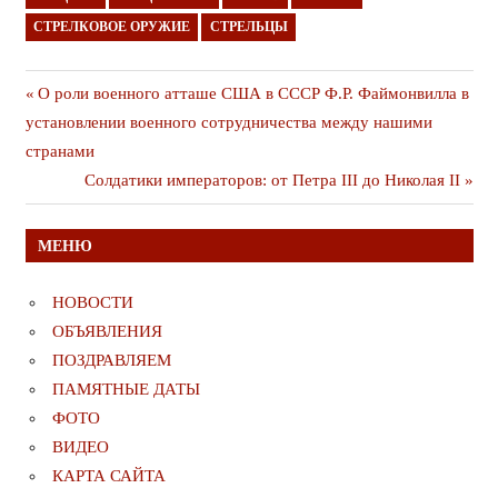
СТРЕЛКОВОЕ ОРУЖИЕ
СТРЕЛЬЦЫ
Навигация
Предыдущая
О роли военного атташе США в СССР Ф.Р. Файмонвилла в
публикация
установлении военного сотрудничества между нашими
по
странами
записям
Следующая
Солдатики императоров: от Петра III до Николая II
публикация
МЕНЮ
НОВОСТИ
ОБЪЯВЛЕНИЯ
ПОЗДРАВЛЯЕМ
ПАМЯТНЫЕ ДАТЫ
ФОТО
ВИДЕО
КАРТА САЙТА