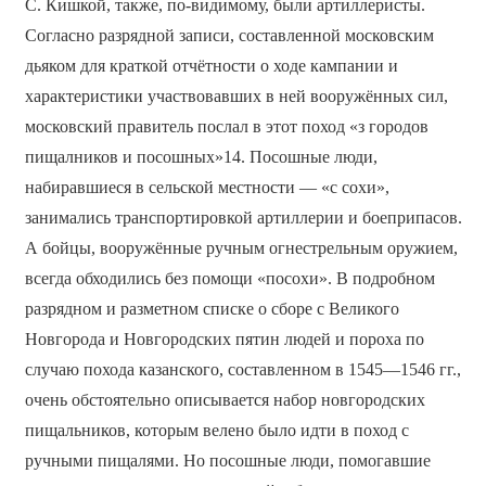
С. Кишкой, также, по-видимому, были артиллеристы.
Согласно разрядной записи, составленной московским
дьяком для краткой отчётности о ходе кампании и
характеристики участвовавших в ней вооружённых сил,
московский правитель послал в этот поход «з городов
пищалников и посошных»14. Посошные люди,
набиравшиеся в сельской местности — «с сохи»,
занимались транспортировкой артиллерии и боеприпасов.
А бойцы, вооружённые ручным огнестрельным оружием,
всегда обходились без помощи «посохи». В подробном
разрядном и разметном списке о сборе с Великого
Новгорода и Новгородских пятин людей и пороха по
случаю похода казанского, составленном в 1545—1546 гг.,
очень обстоятельно описывается набор новгородских
пищальников, которым велено было идти в поход с
ручными пищалями. Но посошные люди, помогавшие