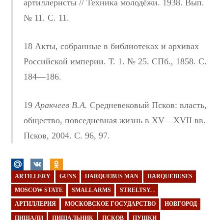
артиллеристы // Техника молодёжи. 1938. Вып.
№ 11. С. 11.
18 Акты, собранные в библиотеках и архивах
Российской империи. Т. 1. № 25. СПб., 1858. С.
184—186.
19
Аракчеев В.А.
Средневековый Псков: власть,
общество, повседневная жизнь в XV—XVII вв.
Псков, 2004. С. 96, 97.
ARTILLERY
GUNS
HARQUEBUS MAN
HARQUEBUSES
MOSCOW STATE
SMALL ARMS
STRELTSY. .
АРТИЛЛЕРИЯ
МОСКОВСКОЕ ГОСУДАРСТВО
НОВГОРОД
ПИЩАЛИ
ПИЩАЛЬНИК
ПСКОВ
ПУШКИ