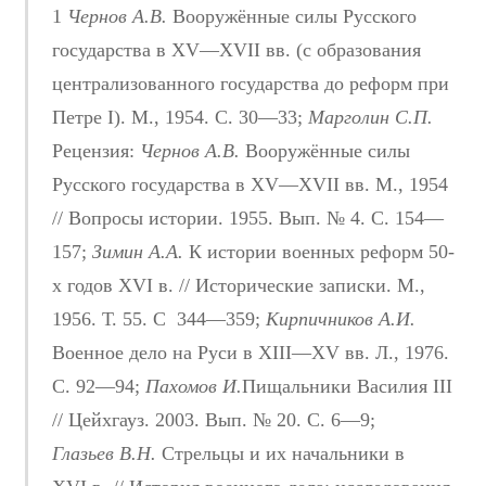
1
Чернов А.В.
Вооружённые силы Русского
государства в ХV—ХVII вв. (с образования
централизованного государства до реформ при
Петре I). М., 1954. С. 30—33;
Марголин С.П.
Рецензия:
Чернов А.В.
Вооружённые силы
Русского государства в ХV—ХVII вв. М., 1954
// Вопросы истории. 1955. Вып. № 4. С. 154—
157;
Зимин А.А.
К истории военных реформ 50-
х годов XVI в. // Исторические записки. М.,
1956. Т. 55. С 344—359;
Кирпичников А.И.
Военное дело на Руси в ХIII—ХV вв. Л., 1976.
С. 92—94;
Пахомов И.
Пищальники Василия III
// Цейхгауз. 2003. Вып. № 20. С. 6—9;
Глазьев В.Н.
Стрельцы и их начальники в