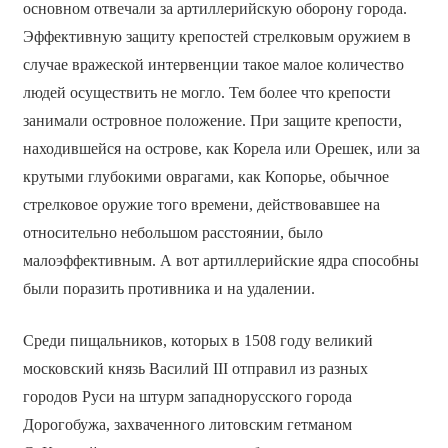
основном отвечали за артиллерийскую оборону города.
Эффективную защиту крепостей стрелковым оружием в
случае вражеской интервенции такое малое количество
людей осуществить не могло. Тем более что крепости
занимали островное положение. При защите крепости,
находившейся на острове, как Корела или Орешек, или за
крутыми глубокими оврагами, как Копорье, обычное
стрелковое оружие того времени, действовавшее на
относительно небольшом расстоянии, было
малоэффективным. А вот артиллерийские ядра способны
были поразить противника и на удалении.
Среди пищальников, которых в 1508 году великий
московский князь Василий III отправил из разных
городов Руси на штурм западнорусского города
Дорогобужа, захваченного литовским гетманом