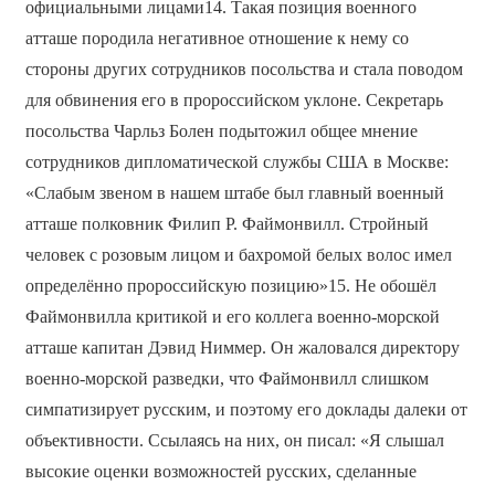
официальными лицами14. Такая позиция военного
атташе породила негативное отношение к нему со
стороны других сотрудников посольства и стала поводом
для обвинения его в пророссийском уклоне. Секретарь
посольства Чарльз Болен подытожил общее мнение
сотрудников дипломатической службы США в Москве:
«Слабым звеном в нашем штабе был главный военный
атташе полковник Филип Р. Файмонвилл. Стройный
человек с розовым лицом и бахромой белых волос имел
определённо пророссийскую позицию»15. Не обошёл
Файмонвилла критикой и его коллега военно-морской
атташе капитан Дэвид Ниммер. Он жаловался директору
военно-морской разведки, что Файмонвилл слишком
симпатизирует русским, и поэтому его доклады далеки от
объективности. Ссылаясь на них, он писал: «Я слышал
высокие оценки возможностей русских, сделанные