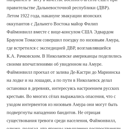
правительстве Дальневосточной республики (ДВР).
Летом 1922 года, накануне эвакуации японских
оккупантов с Дальнего Востока майор Филип
Файмонвилл вместе с вице-консулом США Эдвардом
Брауном Томасом совершил поездку по низовьям Амура,
где встретился с экспедицией ДВР, возглавлявшейся
К.А. Рачковским. В Николаевске американцы поделились
своими впечатлениями об увиденном на Амуре.
Файмонвилл проехал от залива Де-Кастри до Мариинска
на лодке и на лошадях, а по пути в Николаевск делал
остановки в деревнях, интересуясь настроением русских
крестьян. Во многих сёлах выражались опасения, что с
уходом интервентов из низовьев Амура они могут быть
подвергнуты нападению бандитов. Не отрицая
существования тревоги среди населения, Файмонвилл,
однако, полагал, что японцы умышленно распространяли