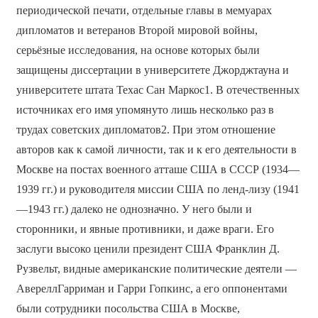
периодической печати, отдельные главы в мемуарах
дипломатов и ветеранов Второй мировой войны,
серьёзные исследования, на основе которых были
защищены диссертации в университете Джорджтауна и
университете штата Техас Сан Маркос1. В отечественных
источниках его имя упомянуто лишь несколько раз в
трудах советских дипломатов2. При этом отношение
авторов как к самой личности, так и к его деятельности в
Москве на постах военного атташе США в СССР (1934—
1939 гг.) и руководителя миссии США по ленд-лизу (1941
—1943 гг.) далеко не однозначно. У него были и
сторонники, и явные противники, и даже враги. Его
заслуги высоко ценили президент США Франклин Д.
Рузвельт, видные американские политические деятели —
АвереллГарриман и Гарри Гопкинс, а его оппонентами
были сотрудники посольства США в Москве,