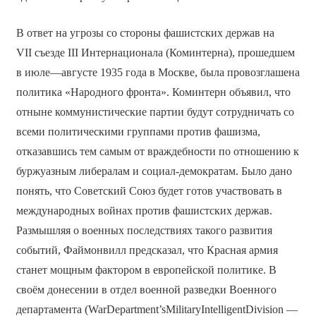
В ответ на угрозы со стороны фашистских держав на
VII съезде III Интернационала (Коминтерна), прошедшем
в июле—августе 1935 года в Москве, была провозглашена
политика «Народного фронта». Коминтерн объявил, что
отныне коммунистические партии будут сотрудничать со
всеми политическими группами против фашизма,
отказавшись тем самым от враждебности по отношению к
буржуазным либералам и социал-демократам. Было дано
понять, что Советский Союз будет готов участвовать в
международных войнах против фашистских держав.
Размышляя о военных последствиях такого развития
событий, Файмонвилл предсказал, что Красная армия
станет мощным фактором в европейской политике. В
своём донесении в отдел военной разведки Военного
департамента (WarDepartment’sMilitaryIntelligentDivision —