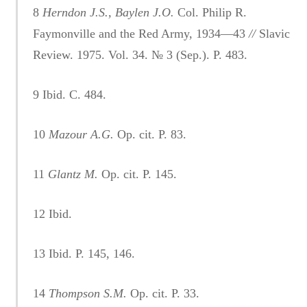
8
Herndon J.S., Baylen J.O.
Col. Philip R.
Faymonville and the Red Army, 1934—43
//
Slavic
Review. 1975. Vol. 34. № 3 (Sep.). Р. 483.
9 Ibid. С. 484.
10
Mazour A.G.
Op. cit. Р. 83.
11
Glantz M.
Op. cit. P. 145.
12 Ibid.
13 Ibid. P. 145, 146.
14
Thompson S.M.
Op. cit. P. 33.