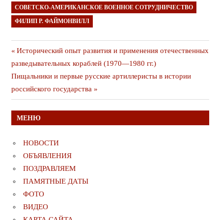
СОВЕТСКО-АМЕРИКАНСКОЕ ВОЕННОЕ СОТРУДНИЧЕСТВО
ФИЛИП Р. ФАЙМОНВИЛЛ
Навигация
Предыдущая
Исторический опыт развития и применения отечественных
публикация
разведывательных кораблей (1970—1980 гг.)
по
Следующая
Пищальники и первые русские артиллеристы в истории
записям
публикация
российского государства
МЕНЮ
НОВОСТИ
ОБЪЯВЛЕНИЯ
ПОЗДРАВЛЯЕМ
ПАМЯТНЫЕ ДАТЫ
ФОТО
ВИДЕО
КАРТА САЙТА