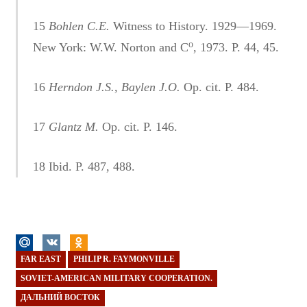
15
Bohlen C.E.
Witness to History. 1929—1969.
o
New York: W.W. Norton and C
, 1973. P. 44, 45.
16
Herndon J.S., Baylen J.O.
Op. cit. P. 484.
17
Glantz M.
Op. cit. P. 146.
18 Ibid. P. 487, 488.
FAR EAST
PHILIP R. FAYMONVILLE
SOVIET-AMERICAN MILITARY COOPERATION.
ДАЛЬНИЙ ВОСТОК