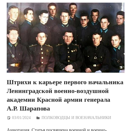
Штрихи к карьере первого начальника
Ленинградской военно-воздушной
академии Красной армии генерала
А.Р. Шарапова
03/01/2024
Дежурный по Редакции
ПОЛКОВОДЦЫ И ВОЕНАЧАЛЬНИКИ
Аннотация. Статья посвящена военной и военно-