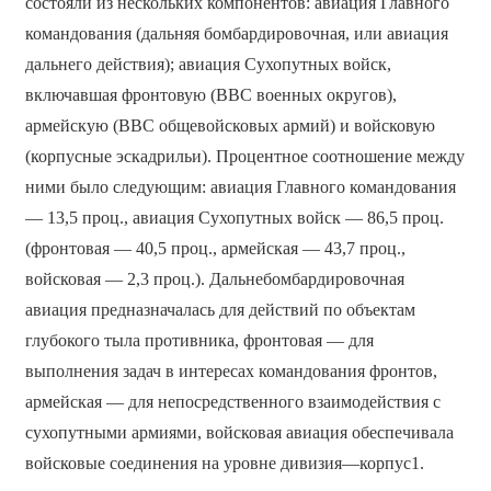
состояли из нескольких компонентов: авиация Главного
командования (дальняя бомбардировочная, или авиация
дальнего действия); авиация Сухопутных войск,
включавшая фронтовую (ВВС военных округов),
армейскую (ВВС общевойсковых армий) и войсковую
(корпусные эскадрильи). Процентное соотношение между
ними было следующим: авиация Главного командования
— 13,5 проц., авиация Сухопутных войск — 86,5 проц.
(фронтовая — 40,5 проц., армейская — 43,7 проц.,
войсковая — 2,3 проц.). Дальнебомбардировочная
авиация предназначалась для действий по объектам
глубокого тыла противника, фронтовая — для
выполнения задач в интересах командования фронтов,
армейская — для непосредственного взаимодействия с
сухопутными армиями, войсковая авиация обеспечивала
войсковые соединения на уровне дивизия—корпус1.