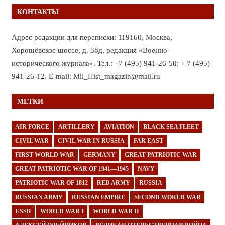
КОНТАКТЫ
Адрес редакции для переписки: 119160, Москва,
Хорошёвское шоссе, д. 38д, редакция «Военно-
исторического журнала». Тел.: +7 (495) 941-26-50; + 7 (495)
941-26-12. E-mail: Mil_Hist_magazin@mail.ru
МЕТКИ
AIR FORCE
ARTILLERY
AVIATION
BLACK SEA FLEET
CIVIL WAR
CIVIL WAR IN RUSSIA
FAR EAST
FIRST WORLD WAR
GERMANY
GREAT PATRIOTIC WAR
GREAT PATRIOTIC WAR OF 1941—1945
NAVY
PATRIOTIC WAR OF 1812
RED ARMY
RUSSIA
RUSSIAN ARMY
RUSSIAN EMPIRE
SECOND WORLD WAR
USSR
WORLD WAR I
WORLD WAR II