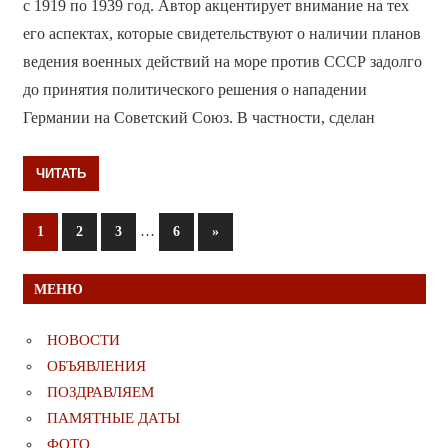
с 1919 по 1939 год. Автор акцентирует внимание на тех
его аспектах, которые свидетельствуют о наличии планов
ведения военных действий на море против СССР задолго
до принятия политического решения о нападении
Германии на Советский Союз. В частности, сделан
ЧИТАТЬ
Пагинация
…
Следующие
1
2
3
6
»
записи
записей
МЕНЮ
НОВОСТИ
ОБЪЯВЛЕНИЯ
ПОЗДРАВЛЯЕМ
ПАМЯТНЫЕ ДАТЫ
ФОТО