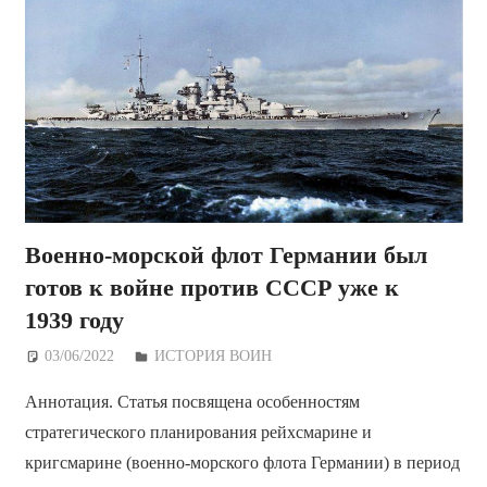
Военно-морской флот Германии был
готов к войне против СССР уже к
1939 году
03/06/2022
Дежурный по Редакции
ИСТОРИЯ ВОИН
Аннотация. Статья посвящена особенностям
стратегического планирования рейхсмарине и
кригсмарине (военно-морского флота Германии) в период