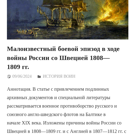
Малоизвестный боевой эпизод в ходе
войны России со Швецией 1808—
1809 гг.
09/06/2024
Дежурный по Редакции
ИСТОРИЯ ВОИН
Аннотация. В статье с привлечением подлинных
архивных документов и специальной литературы
рассматривается военное противоборство русского и
союзного англо-шведского флотов на Балтике в
начале XIX века. Изложены причины войны России со
Швецией в 1808—1809 гг. и с Англией в 1807—1812 гг. с