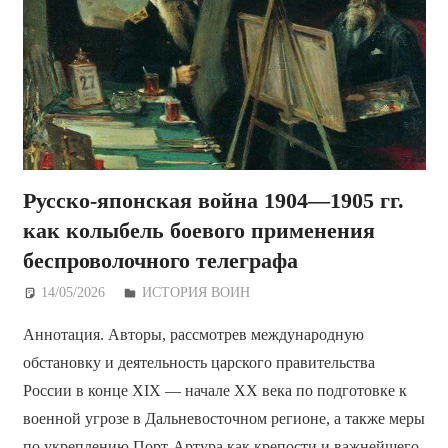
Русско-японская война 1904—1905 гг.
как колыбель боевого применения
беспроволочного телеграфа
14/05/2026
Дежурный по Редакции
ИСТОРИЯ ВОИН
Аннотация. Авторы, рассмотрев международную
обстановку и деятельность царского правительства
России в конце XIX — начале XX века по подготовке к
военной угрозе в Дальневосточном регионе, а также меры
по укреплению Порт-Артура как крепости и важнейшего