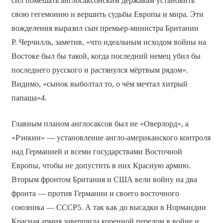
сил помешать англосаксонским державам установить
свою гегемонию и вершить судьбы Европы и мира. Эти
вожделения выразил сын премьер-министра Британии
Р. Черчилль, заметив, «что идеальным исходом войны на
Востоке был бы такой, когда последний немец убил бы
последнего русского и растянулся мёртвым рядом».
Видимо, «сынок выболтал то, о чём мечтал хитрый
папаша»4.
Главным планом англосаксов был не «Оверлорд», а
«Рэнкин» — установление англо-американского контроля
над Германией и всеми государствами Восточной
Европы, чтобы не допустить в них Красную армию.
Вторым фронтом Британия и США вели войну на два
фронта — против Германии и своего восточного
союзника — СССР5. А так как до высадки в Нормандии
Красная армия завершила коренной перелом в войне и