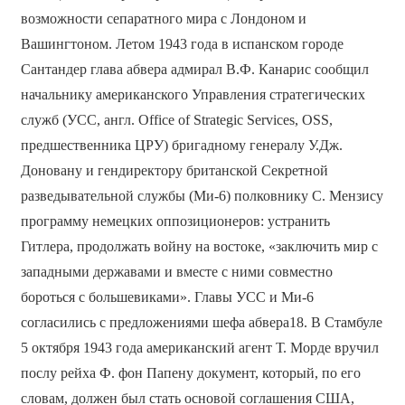
возможности сепаратного мира с Лондоном и
Вашингтоном. Летом 1943 года в испанском городе
Сантандер глава абвера адмирал В.Ф. Канарис сообщил
начальнику американского Управления стратегических
служб (УСС, англ. Office of Strategic Services, OSS,
предшественника ЦРУ) бригадному генералу У.Дж.
Доновану и гендиректору британской Секретной
разведывательной службы (Mи-6) полковнику С. Мензису
программу немецких оппозиционеров: устранить
Гитлера, продолжать войну на востоке, «заключить мир с
западными державами и вместе с ними совместно
бороться с большевиками». Главы УСС и Ми-6
согласились с предложениями шефа абвера18. В Стамбуле
5 октября 1943 года американский агент Т. Морде вручил
послу рейха Ф. фон Папену документ, который, по его
словам, должен был стать основой соглашения США,