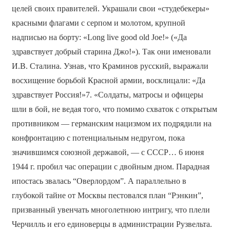
целей своих правителей. Украшали свои «студебекеры»
красными флагами с серпом и молотом, крупной
надписью на борту: «Long live good old Joe!» («Да
здравствует добрый старина Джо!»). Так они именовали
И.В. Сталина. Узнав, что Краминов русский, выражали
восхищение борьбой Красной армии, восклицали: «Да
здравствует Россия!»7. «Солдаты, матросы и офицеры
шли в бой, не ведая того, что помимо схваток с открытым
противником — германским нацизмом их подрядили на
конфронтацию с потенциальным недругом, пока
значившимся союзной державой, — с СССР… 6 июня
1944 г. пробил час операции с двойным дном. Парадная
ипостась звалась “Оверлордом”. А параллельно в
глубокой тайне от Москвы пестовался план “Рэнкин”,
призванный увенчать многолетнюю интригу, что плели
Черчилль и его единоверцы в администрации Рузвельта.