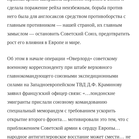
сделала поражение рейха неизбежным, борьба против
него была для англосаксов средством противоборства с
главным противником — нашей страной, их главным
замыслом — остановить Советский Союз, предотвратить
рост его влияния в Европе и мире.
Об этом в начале операции «Оверлорд» советскому
военному корреспонденту при штабе верховного
главнокомандующего союзными экспедиционными
силами на Западноевропейском ТВД Д.Ф. Краминову
заявил французский офицер связи: «…лондонские
эмигранты прислали союзному командованию
специальный меморандум с требованием ускорить
открытие второго фронта… мотивировали это тем, что с
приближением Советской армии к сердцу Европы…
народное антигитлеровское восстание может смести… не