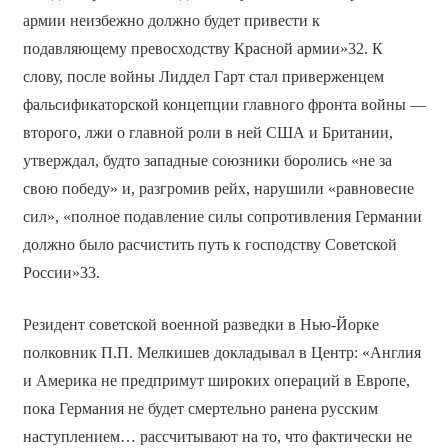
армии неизбежно должно будет привести к
подавляющему превосходству Красной армии»32. К
слову, после войны Лиддел Гарт стал приверженцем
фальсификаторской концепции главного фронта войны —
второго, лжи о главной роли в ней США и Британии,
утверждал, будто западные союзники боролись «не за
свою победу» и, разгромив рейх, нарушили «равновесие
сил», «полное подавление силы сопротивления Германии
должно было расчистить путь к господству Советской
России»33.
Резидент советской военной разведки в Нью-Йорке
полковник П.П. Мелкишев докладывал в Центр: «Англия
и Америка не предпримут широких операций в Европе,
пока Германия не будет смертельно ранена русским
наступлением… рассчитывают на то, что фактически не