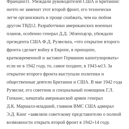
Франции11. Убеждали руководителей США и Британии:
ничто не заменит этот второй фронт, его технически
легче организовать и проще снабжать, чем на любом
другом ТВД12. Разработчики американских военных
планов, особенно генерал Д.Д. Эйзенхауэр, убеждали
президента США Ф.Д. Рузвельта, «что открытие второго
фронта сделает войну в Европе, в принципе,
кратковременной и заставит Германию капитулировать»
если не в 1942 году, то, самое позднее, в 1943-м13. За
открытие второго фронта выступали политики и
общественные деятели Британии и США. В мае 1942 года
Рузвельт, его советник и специальный помощник Г.Л.
Гопкинс, начштаба американской армии генерал
Д.К. Маршалл-младший, главком ВМС США адмирал
Э.Д. Кинг «заявляли советскому представителю о полной
возможности открыть второй фронт в 1942»14 году.