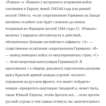
«Рэнкен» и «Ранкин») экстренного вторжения войск
союзников в Европу зимой 1943/44 года или ранней
весной 1944-го, «если сопротивление Германии на Западе
внезапно ослабнет или будет сломлено до начала
вторжения во Францию весной 1944 года»23. «Рэнкин»
включал 3 варианта обстоятельств и действий,
обозначенных буквами английского алфавита: «A» —
существенное ослабление сопротивления Германии; «B»
— вывод немецких войск из оккупированных стран; «C»
— безоговорочная капитуляция Германии24. В
приложении 1 к общему документу перспектива разгрома
врага Красной армией названа угрозой «полного
поражения на русском фронте, что может побудить»
немцев «прекратить оккупацию Западной и, может быть,
также Южной Европы, чтобы бросить все… силы против
русской угрозы и тем самым оттянуть час окончательного