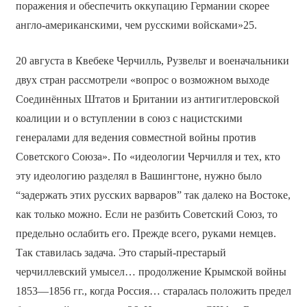
поражения и обеспечить оккупацию Германии скорее
англо-американскими, чем русскими войсками»25.
20 августа в Квебеке Черчилль, Рузвельт и военачальники
двух стран рассмотрели «вопрос о возможном выходе
Соединённых Штатов и Британии из антигитлеровской
коалиции и о вступлении в союз с нацистскими
генералами для ведения совместной войны против
Советского Союза». По «идеологии Черчилля и тех, кто
эту идеологию разделял в Вашингтоне, нужно было
“задержать этих русских варваров” так далеко на Востоке,
как только можно. Если не разбить Советский Союз, то
предельно ослабить его. Прежде всего, руками немцев.
Так ставилась задача. Это старый-престарый
черчиллевский умысел… продолжение Крымской войны
1853—1856 гг., когда Россия… старалась положить предел