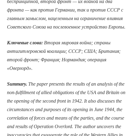
беспринципной, второй фронт — их войной на два
фронта — как против Германии, так и против СССР с
главным замыслом, нацеленным на ограничение влияния
Советского Союза на послевоенное устройство Европы.
Ключевые слова:
Вторая мировая война; страны
антигитлеровской коалиции; СССР; США; Британия;
второй фронт; Франция; Нормандия; операция
«Оверлорд».
Summary.
The paper presents the results of an analysis of the
non-fulfillment of allied obligations of the USA and Britain on
the opening of the second front in 1942. It also discusses the
circumstances and purposes of its opening in June 1944, the
correlation of forces and means of the parties, and the course
and results of Operation Overlord. The author uncovers the
inaccuracies that exaggerate the role of the Western Allies in