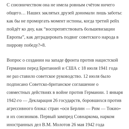
С союзничеством она не имела ровным счётом ничего
общего… Наших заклятых друзей донимали лишь заботы:
как бы не проморгать момент истины, когда третий рейх
пойдёт ко дну, как “воспрепятствовать большевизации
Европы”, как деградировать подвиг советского народа в
пиррову победу?»8.
Вопрос о создании на западе фронта против нацистской
Германии перед Британией и США с 18 июля 1941 года
не раз ставило советское руководство. 12 июля было
подписано Советско-британское соглашение о
совместных действиях в войне против Германии. 1 января
1942-го — Декларация 26 государств, боровшихся против
агрессивного блока: стран «оси Берлин — Рим — Токио»
и их союзников. Первый зампред Совнаркома, нарком
иностранных дел В.М. Молотов 26 мая 1942 года