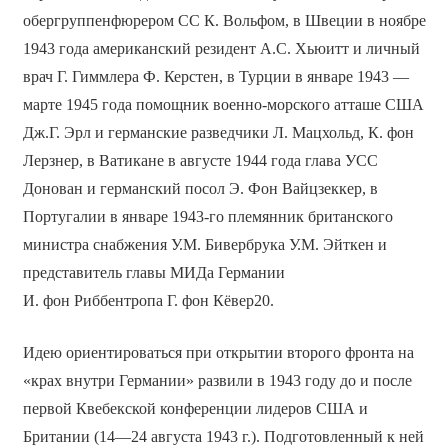
обергруппенфюрером СС К. Вольфом, в Швеции в ноябре
1943 года американский резидент А.С. Хьюитт и личный
врач Г. Гиммлера Ф. Керстен, в Турции в январе 1943 —
марте 1945 года помощник военно-морского атташе США
Дж.Г. Эрл и германские разведчики Л. Мацхольд, К. фон
Лерзнер, в Ватикане в августе 1944 года глава УСС
Донован и германский посол Э. Фон Вайцзеккер, в
Португалии в январе 1943-го племянник британского
министра снабжения У.М. Бивербрука У.М. Эйткен и
представитель главы МИДа Германии
И. фон Риббентропа Г. фон Кёвер20.
Идею ориентироваться при открытии второго фронта на
«крах внутри Германии» развили в 1943 году до и после
первой Квебекской конференции лидеров США и
Британии (14—24 августа 1943 г.). Подготовленный к ней