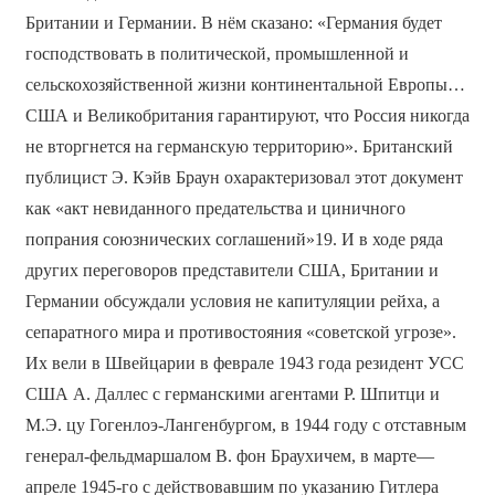
Британии и Германии. В нём сказано: «Германия будет
господствовать в политической, промышленной и
сельскохозяйственной жизни континентальной Европы…
США и Великобритания гарантируют, что Россия никогда
не вторгнется на германскую территорию». Британский
публицист Э. Кэйв Браун охарактеризовал этот документ
как «акт невиданного предательства и циничного
попрания союзнических соглашений»19. И в ходе ряда
других переговоров представители США, Британии и
Германии обсуждали условия не капитуляции рейха, а
сепаратного мира и противостояния «советской угрозе».
Их вели в Швейцарии в феврале 1943 года резидент УСС
США А. Даллес с германскими агентами Р. Шпитци и
М.Э. цу Гогенлоэ-Лангенбургом, в 1944 году с отставным
генерал-фельдмаршалом В. фон Браухичем, в марте—
апреле 1945-го с действовавшим по указанию Гитлера