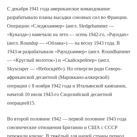
С декабря 1941 года американское командование
разрабатывало планы высадки союзных сил во Франции.
Операцию «Следжхаммер» (англ. Sledgehammer —
«Кувалда») намечали на лето — осень 1942-го, «Раундап»
(англ. Roundup — «Облава») — на весну 1943 года. В
1943-м разрабатывали «Раундхаммер» (англ. Roundhammer
— «Круглый молоток») и «Скайскрейпер» (англ.
Skyscraper — «Небоскрёб»). Но отвергли ради Северо-
африканской десантной (Мароккано-алжирской)
операции с 8 ноября 1942 года и Итальянской кампании,
начатой 10 июля 1943-го Сицилийской десантной
операцией15.
Во второй половине 1942 — первой половине 1943 года
союзнические отношения Британии и США с СССР
пережили кризис. В тяжёлый для нашей страны период