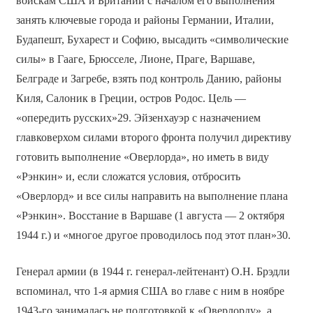
войскам США и Британии с началом его выполнения
занять ключевые города и районы Германии, Италии,
Будапешт, Бухарест и Софию, высадить «символические
силы» в Гааге, Брюсселе, Лионе, Праге, Варшаве,
Белграде и Загребе, взять под контроль Данию, районы
Киля, Салоник в Греции, остров Родос. Цель —
«опередить русских»29. Эйзенхауэр с назначением
главковерхом силами второго фронта получил директиву
готовить выполнение «Оверлорда», но иметь в виду
«Рэнкин» и, если сложатся условия, отбросить
«Оверлорд» и все силы направить на выполнение плана
«Рэнкин». Восстание в Варшаве (1 августа — 2 октября
1944 г.) и «многое другое проводилось под этот план»30.
Генерал армии (в 1944 г. генерал-лейтенант) О.Н. Брэдли
вспоминал, что 1-я армия США во главе с ним в ноябре
1943-го занималась не подготовкой к «Оверлорду», а