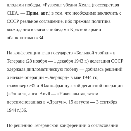
плодами победы. «Рузвельт убедил Хелла (госсекретаря
США. —
Прим. авт.
) в том, что необходимо заключить с
СССР реальное соглашение, ибо прежняя политика
выжидания в связи с победами Красной армии
обанкротилась»34.
На конференции глав государств «Большой тройки» в
Тегеране (28 ноября — 1 декабря 1943 г.) делегация СССР
одержала дипломатическую победу — добилась решений
о начале операции «Оверлорд» в мае 1944-го,
главковерхе35 и Южно-французской десантной операции
(«Энвил», англ. Anvil — «Наковальня», затем
переименованная в «Драгун», 15 августа — 3 сентября
1944 г.)36.
По решению Тегеранской конференции о согласовании