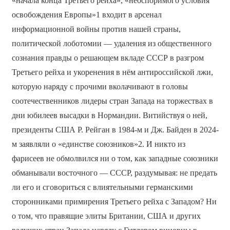
«начала конца Третьего рейха», «неоспоримого условия
освобождения Европы»1 входит в арсенал
информационной войны против нашей страны,
политической лоботомии — удаления из общественного
сознания правды о решающем вкладе СССР в разгром
Третьего рейха и укоренения в нём антироссийской лжи,
которую наряду с прочими вколачивают в головы
соотечественников лидеры стран Запада на торжествах в
дни юбилеев высадки в Нормандии. Витийствуя о ней,
президенты США Р. Рейган в 1984-м и Дж. Байден в 2024-
м заявляли о «единстве союзников»2. И никто из
фарисеев не обмолвился ни о том, как западные союзники
обманывали восточного — СССР, раздумывая: не предать
ли его и сговориться с влиятельными германскими
сторонниками примирения Третьего рейха с Западом? Ни
о том, что правящие элиты Британии, США и других