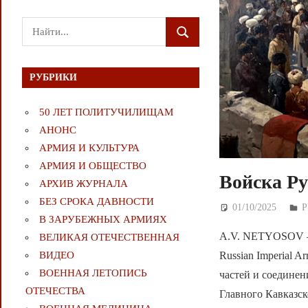
Поиск
ПОИСК
для:
РУБРИКИ
50 ЛЕТ ПОЛИТУЧИЛИЩАМ
АНОНС
АРМИЯ И КУЛЬТУРА
АРМИЯ И ОБЩЕСТВО
Войска Р
АРХИВ ЖУРНАЛА
БЕЗ СРОКА ДАВНОСТИ
01/10/2025
Д
В ЗАРУБЕЖНЫХ АРМИЯХ
A.V. NETYOSOV — «A
ВЕЛИКАЯ ОТЕЧЕСТВЕННАЯ
Russian Imperial 
ВИДЕО
ВОЕННАЯ ЛЕТОПИСЬ
частей и соедине
ОТЕЧЕСТВА
Главного Кавказск