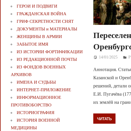
ГЕРОИ И ПОДВИГИ
ГРАЖДАНСКАЯ ВОЙНА
ГРИФ СЕКРЕТНОСТИ СНЯТ
ДОКУМЕНТЫ и МАТЕРИАЛЫ
Переселен
ЖЕНЩИНЫ В АРМИИ
ЗАБЫТОЕ ИМЯ
Оренбургс
ИЗ ИСТОРИИ ФОРТИФИКАЦИИ
14/01/2025
Д
ИЗ РЕДАКЦИОННОЙ ПОЧТЫ
ИЗ ФОНДОВ ВОЕННЫХ
Аннотация. Стать
АРХИВОВ
Казанской и Орен
ИМЕНА И СУДЬБЫ
решений, детали о
ИНТЕРНЕТ-ПРИЛОЖЕНИЕ
Е.И. Пугачёва (17
ИНФОРМАЦИОННОЕ
их землёй на гран
ПРОТИВОБОРСТВО
ИСТОРИОГРАФИЯ
ЧИТАТЬ
ИСТОРИЯ ВОЕННОЙ
МЕДИЦИНЫ