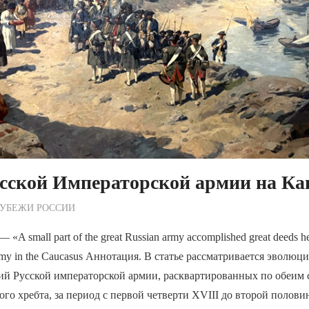
усской Императорской армии на Ка
ежурный по Редакции
РУБЕЖИ РОССИИ
 small part of the great Russian army accomplished great deeds her
Army in the Caucasus Аннотация. В статье рассматривается эволюц
ний Русской императорской армии, расквартированных по обеим
ого хребта, за период с первой четверти XVIII до второй полови