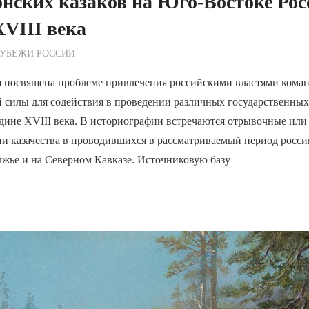
нских казаков на Юго-Востоке Рос
XVIII века
ежурный по Редакции
РУБЕЖИ РОССИИ
я посвящена проблеме привлечения российскими властями коман
й силы для содействия в проведении различных государственны
едине XVIII века. В историографии встречаются отрывочные ил
ии казачества в проводившихся в рассматриваемый период росс
лжье и на Северном Кавказе. Источниковую базу