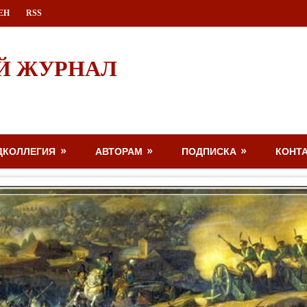
ЕН
RSS
Й ЖУРНАЛ
ДКОЛЛЕГИЯ
АВТОРАМ
ПОДПИСКА
КОНТ