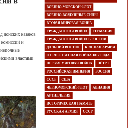
сии в
ВОЕННО-МОРСКОЙ ФЛОТ
ВОЕННО-ВОЗДУШНЫЕ СИЛЫ
ВТОРАЯ МИРОВАЯ ВОЙНА
ГРАЖДАНСКАЯ ВОЙНА
ГЕРМАНИЯ
д донских казаков
ГРАЖДАНСКАЯ ВОЙНА В РОССИИ
х комиссий и
ДАЛЬНИЙ ВОСТОК
КРАСНАЯ АРМИЯ
и неполные
ОТЕЧЕСТВЕННАЯ ВОЙНА 1812 ГОДА
ийскими властями
ПЕРВАЯ МИРОВАЯ ВОЙНА
ПЁТР I
РОССИЙСКАЯ ИМПЕРИЯ
РОССИЯ
СССР
США
ЧЕРНОМОРСКИЙ ФЛОТ
АВИАЦИЯ
АРТИЛЛЕРИЯ
ИСТОРИЧЕСКАЯ ПАМЯТЬ
РУССКАЯ АРМИЯ
СССР