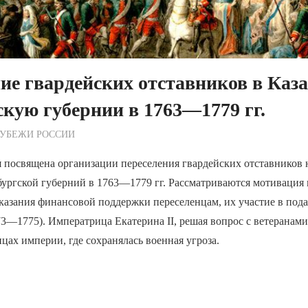
ие гвардейских отставников в Каз
кую губернии в 1763—1779 гг.
ежурный по Редакции
РУБЕЖИ РОССИИ
я посвящена организации переселения гвардейских отставников
бургской губерний в 1763—1779 гг. Рассматриваются мотивация
казания финансовой поддержки переселенцам, их участие в под
73—1775). Императрица Екатерина II, решая вопрос с ветеранами
ицах империи, где сохранялась военная угроза.