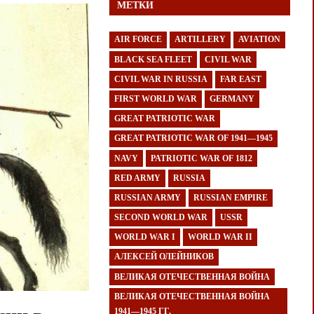
МЕТКИ
AIR FORCE
ARTILLERY
AVIATION
BLACK SEA FLEET
CIVIL WAR
CIVIL WAR IN RUSSIA
FAR EAST
FIRST WORLD WAR
GERMANY
GREAT PATRIOTIC WAR
GREAT PATRIOTIC WAR OF 1941—1945
NAVY
PATRIOTIC WAR OF 1812
RED ARMY
RUSSIA
RUSSIAN ARMY
RUSSIAN EMPIRE
SECOND WORLD WAR
USSR
WORLD WAR I
WORLD WAR II
АЛЕКСЕЙ ОЛЕЙНИКОВ
ВЕЛИКАЯ ОТЕЧЕСТВЕННАЯ ВОЙНА
ВЕЛИКАЯ ОТЕЧЕСТВЕННАЯ ВОЙНА
1941—1945 ГГ.