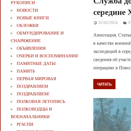
Служба до
РУКОПИСИ
середине 
НОВОСТИ
НОВЫЕ КНИГИ
01/02/2024
Д
ОБЛОЖКИ
ОБМУНДИРОВАНИЕ И
Аннотация. Стать
СНАРЯЖЕНИЕ
в качестве военно
ОБЪЯВЛЕНИЯ
экспедиций в сер
ОЧЕРКИ И ВОСПОМИНАНИЯ
сведения об участ
ПАМЯТНЫЕ ДАТЫ
операциях в Пово
ПАМЯТЬ
ПЕРВАЯ МИРОВАЯ
ЧИТАТЬ
ПОЗДРАВЛЯЕМ
ПОЗДРАВЛЯЕМ!
ПОЛКОВАЯ ЛЕТОПИСЬ
ПОЛКОВОДЦЫ И
ВОЕНАЧАЛЬНИКИ
РГАСПИ