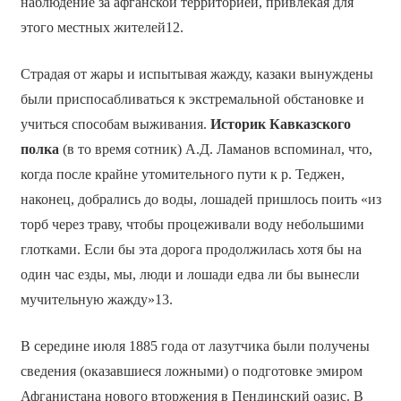
наблюдение за афганской территорией, привлекая для
этого местных жителей12.
Страдая от жары и испытывая жажду, казаки вынуждены
были приспосабливаться к экстремальной обстановке и
учиться способам выживания.
Историк Кавказского
полка
(в то время сотник) А.Д. Ламанов вспоминал, что,
когда после крайне утомительного пути к р. Теджен,
наконец, добрались до воды, лошадей пришлось поить «из
торб через траву, чтобы процеживали воду небольшими
глотками. Если бы эта дорога продолжилась хотя бы на
один час езды, мы, люди и лошади едва ли бы вынесли
мучительную жажду»13.
В середине июля 1885 года от лазутчика были получены
сведения (оказавшиеся ложными) о подготовке эмиром
Афганистана нового вторжения в Пендинский оазис. В