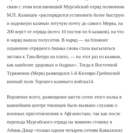
связи с этим возглавивший Мургабский отряд полковник
М.П. Казанцев «распорядился установить более быструю
и надежную казачью летучую почту до самого Мерва, на
200 верст от отряда (всего 10 постов по 6 казаков), на что
в наряд вышла полусотня. В наряд — на ближнее
охранение отрядного бивака снова стала высылаться
застава к Таш-Кепри на плато, — на этот раз из казаков,
как наиболее здоровых и бодрых». Тогда в Восточной
Туркмении (Мерв) размещался 1-й Кизляро-Гребенской
конный полк Терского казачьего войска14.
Вероятнее всего, размещение шести сотен этого полка в
важнейшем центре текинцев было вызвано слухами о
военных приготовлениях в Афганистане, так как после
перехода Мургабского отряда на зимнюю стоянку в
Аймак-Джар «только одним четырем сотням Кавказских