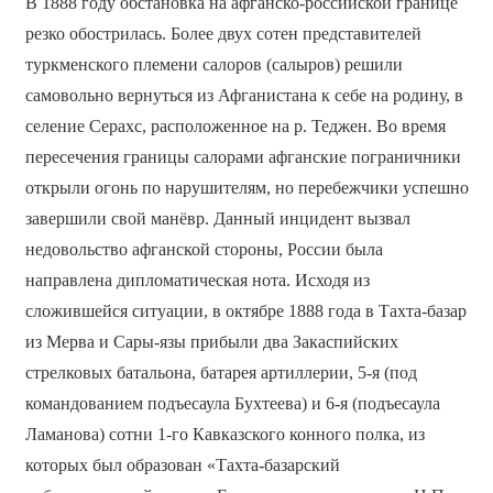
В 1888 году обстановка на афганско-российской границе
резко обострилась. Более двух сотен представителей
туркменского племени салоров (салыров) решили
самовольно вернуться из Афганистана к себе на родину, в
селение Серахс, расположенное на р. Теджен. Во время
пересечения границы салорами афганские пограничники
открыли огонь по нарушителям, но перебежчики успешно
завершили свой манёвр. Данный инцидент вызвал
недовольство афганской стороны, России была
направлена дипломатическая нота. Исходя из
сложившейся ситуации, в октябре 1888 года в Тахта-базар
из Мерва и Сары-язы прибыли два Закаспийских
стрелковых батальона, батарея артиллерии, 5-я (под
командованием подъесаула Бухтеева) и 6-я (подъесаула
Ламанова) сотни 1-го Кавказского конного полка, из
которых был образован «Тахта-базарский