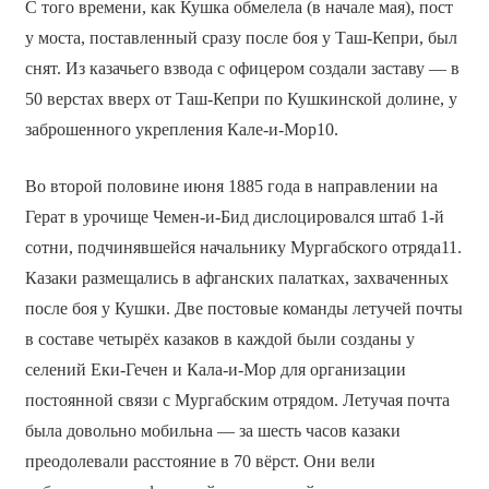
С того времени, как Кушка обмелела (в начале мая), пост
у моста, поставленный сразу после боя у Таш-Кепри, был
снят. Из казачьего взвода с офицером создали заставу — в
50 верстах вверх от Таш-Кепри по Кушкинской долине, у
заброшенного укрепления Кале-и-Мор10.
Во второй половине июня 1885 года в направлении на
Герат в урочище Чемен-и-Бид дислоцировался штаб 1-й
сотни, подчинявшейся начальнику Мургабского отряда11.
Казаки размещались в афганских палатках, захваченных
после боя у Кушки. Две постовые команды летучей почты
в составе четырёх казаков в каждой были созданы у
селений Еки-Гечен и Кала-и-Мор для организации
постоянной связи с Мургабским отрядом. Летучая почта
была довольно мобильна — за шесть часов казаки
преодолевали расстояние в 70 вёрст. Они вели