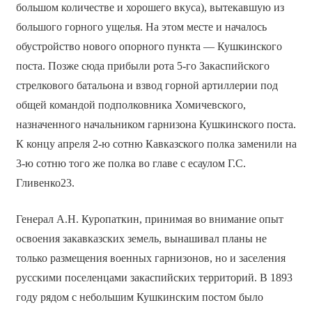
большом количестве и хорошего вкуса), вытекавшую из
большого горного ущелья. На этом месте и началось
обустройство нового опорного пункта — Кушкинского
поста. Позже сюда прибыли рота 5-го Закаспийского
стрелкового батальона и взвод горной артиллерии под
общей командой подполковника Хомичевского,
назначенного начальником гарнизона Кушкинского поста.
К концу апреля 2-ю сотню Кавказского полка заменили на
3-ю сотню того же полка во главе с есаулом Г.С.
Гливенко23.
Генерал А.Н. Куропаткин, принимая во внимание опыт
освоения закавказских земель, вынашивал планы не
только размещения военных гарнизонов, но и заселения
русскими поселенцами закаспийских территорий. В 1893
году рядом с небольшим Кушкинским постом было