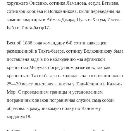
хорунжего Фисенко, сотника Ламанова, есаула Батыева,
сотников Кобцева и Волковникова, были переведены на
зимние квартиры в Аймак-Джара, Пуль-и-Хатум, Имам-
Баба и Тахта-базар17.
Весной 1886 года командиру 6-й сотни кавказцев,
размещённой в Тахта-базаре, сотнику Волковникову была
поставлена задача по наблюдению «за афганской
крепостью Меручак посредством разъездов, так как
крепость от Тахта-базара находилась на расстоянии около
25—30 верст, выставляла посты у Таш-Кепри и в Кала-и-
Мор. С проведением границы и установлением
пограничных знаков пограничная служба сама собой
образовала раму, знакомую полку по Ванскому
кордону»18.