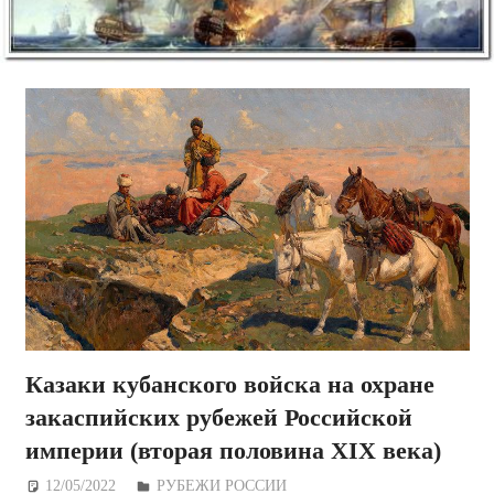
Казаки кубанского войска на охране
закаспийских рубежей Российской
империи (вторая половина XIX века)
12/05/2022
Дежурный по Редакции
РУБЕЖИ РОССИИ