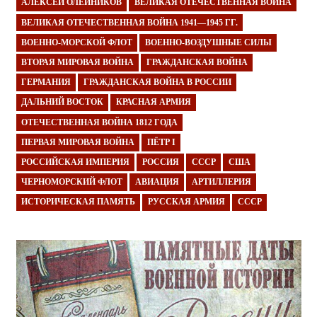
АЛЕКСЕЙ ОЛЕЙНИКОВ
ВЕЛИКАЯ ОТЕЧЕСТВЕННАЯ ВОЙНА
ВЕЛИКАЯ ОТЕЧЕСТВЕННАЯ ВОЙНА 1941—1945 ГГ.
ВОЕННО-МОРСКОЙ ФЛОТ
ВОЕННО-ВОЗДУШНЫЕ СИЛЫ
ВТОРАЯ МИРОВАЯ ВОЙНА
ГРАЖДАНСКАЯ ВОЙНА
ГЕРМАНИЯ
ГРАЖДАНСКАЯ ВОЙНА В РОССИИ
ДАЛЬНИЙ ВОСТОК
КРАСНАЯ АРМИЯ
ОТЕЧЕСТВЕННАЯ ВОЙНА 1812 ГОДА
ПЕРВАЯ МИРОВАЯ ВОЙНА
ПЁТР I
РОССИЙСКАЯ ИМПЕРИЯ
РОССИЯ
СССР
США
ЧЕРНОМОРСКИЙ ФЛОТ
АВИАЦИЯ
АРТИЛЛЕРИЯ
ИСТОРИЧЕСКАЯ ПАМЯТЬ
РУССКАЯ АРМИЯ
СССР