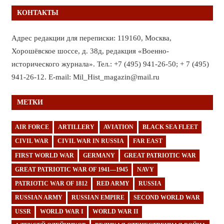
КОНТАКТЫ
Адрес редакции для переписки: 119160, Москва,
Хорошёвское шоссе, д. 38д, редакция «Военно-
исторического журнала». Тел.: +7 (495) 941-26-50; + 7 (495)
941-26-12. E-mail: Mil_Hist_magazin@mail.ru
МЕТКИ
AIR FORCE
ARTILLERY
AVIATION
BLACK SEA FLEET
CIVIL WAR
CIVIL WAR IN RUSSIA
FAR EAST
FIRST WORLD WAR
GERMANY
GREAT PATRIOTIC WAR
GREAT PATRIOTIC WAR OF 1941—1945
NAVY
PATRIOTIC WAR OF 1812
RED ARMY
RUSSIA
RUSSIAN ARMY
RUSSIAN EMPIRE
SECOND WORLD WAR
USSR
WORLD WAR I
WORLD WAR II