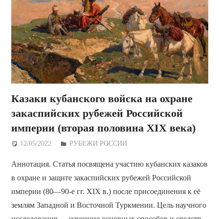
Казаки кубанского войска на охране
закаспийских рубежей Российской
империи (вторая половина XIX века)
12/05/2022
Дежурный по Редакции
РУБЕЖИ РОССИИ
Аннотация. Статья посвящена участию кубанских казаков
в охране и защите закаспийских рубежей Российской
империи (80—90-е гг. XIX в.) после присоединения к её
землям Западной и Восточной Туркмении. Цель научного
исследования — изучение основных способов и средств