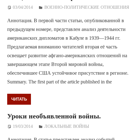
03/04/2014
Дежурный по Редакции
ВОЕННО-ПОЛИТИЧЕСКИE ОТНОШЕНИЯ
Аннотация. В первой части статьи, опубликованной в
предыдущем номере, представлен анализ деятельности
американских дипломатов в Кабуле в 1939—1944 гг.
Предлагаемая вниманию читателей вторая её часть
освещает развитие афгано-американских отношений на
завершающем этапе Второй мировой войны,
обеспечившее США устойчивое присутствие в регионе.
Summary. The first part of the article published in the
ЧИТАТЬ
Уроки необъявленной войны.
19/03/2014
Дежурный по Редакции
ЛОКАЛЬНЫЕ ВОЙНЫ
Аннотация. В статье представлен анализ событий,