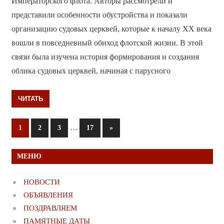
Императорского флота. Авторы рассмотрели и
представили особенности обустройства и показали
организацию судовых церквей, которые к началу XX века
вошли в повседневный обиход флотской жизни. В этой
связи была изучена история формирования и создания
облика судовых церквей, начиная с парусного
ЧИТАТЬ
Пагинация
…
Следующие
1
2
3
17
»
записи
записей
МЕНЮ
НОВОСТИ
ОБЪЯВЛЕНИЯ
ПОЗДРАВЛЯЕМ
ПАМЯТНЫЕ ДАТЫ