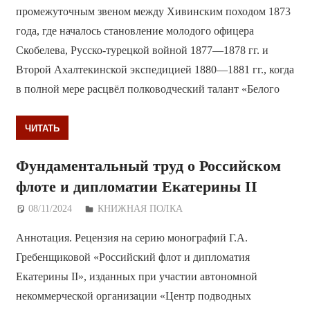
промежуточным звеном между Хивинским походом 1873
года, где началось становление молодого офицера
Скобелева, Русско-турецкой войной 1877—1878 гг. и
Второй Ахалтекинской экспедицией 1880—1881 гг., когда
в полной мере расцвёл полководческий талант «Белого
ЧИТАТЬ
Фундаментальный труд о Российском
флоте и дипломатии Екатерины II
08/11/2024
Дежурный по Редакции
КНИЖНАЯ ПОЛКА
Аннотация. Рецензия на серию монографий Г.А.
Гребенщиковой «Российский флот и дипломатия
Екатерины II», изданных при участии автономной
некоммерческой организации «Центр подводных