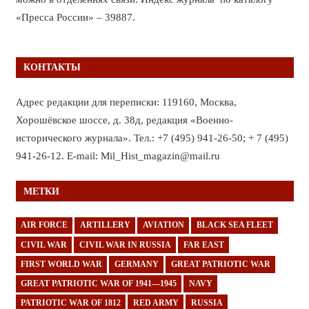
«Пресса России» – 39887.
КОНТАКТЫ
Адрес редакции для переписки: 119160, Москва,
Хорошёвское шоссе, д. 38д, редакция «Военно-
исторического журнала». Тел.: +7 (495) 941-26-50; + 7 (495)
941-26-12. E-mail: Mil_Hist_magazin@mail.ru
МЕТКИ
AIR FORCE
ARTILLERY
AVIATION
BLACK SEA FLEET
CIVIL WAR
CIVIL WAR IN RUSSIA
FAR EAST
FIRST WORLD WAR
GERMANY
GREAT PATRIOTIC WAR
GREAT PATRIOTIC WAR OF 1941—1945
NAVY
PATRIOTIC WAR OF 1812
RED ARMY
RUSSIA