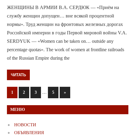
ЖЕНЩИНЫ В АРМИИ В.А. СЕРДЮК — «Приём на
службу женщин допущен… вне всякой процентной
нормы». Труд женщин на фронтовых железных дорогах
Российской империи в годы Первой мировой войны V.A.
SERDYUK — «Women can be taken on… outside any
percentage quotas». The work of women at frontline railroads
of the Russian Empire during the
ЧИТАТЬ
Пагинация
…
Следующие
1
2
3
5
»
записи
записей
МЕНЮ
НОВОСТИ
ОБЪЯВЛЕНИЯ