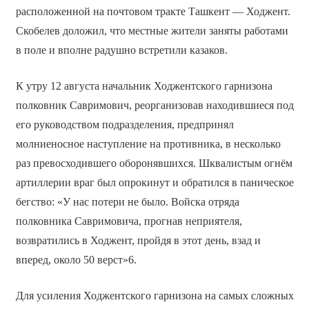
расположенной на почтовом тракте Ташкент — Ходжент.
Скобелев доложил, что местные жители заняты работами
в поле и вполне радушно встретили казаков.
К утру 12 августа начальник Ходжентского гарнизона
полковник Савримович, реорганизовав находившиеся под
его руководством подразделения, предпринял
молниеносное наступление на противника, в несколько
раз превосходившего оборонявшихся. Шквалистым огнём
артиллерии враг был опрокинут и обратился в паническое
бегство: «У нас потери не было. Войска отряда
полковника Савримовича, прогнав неприятеля,
возвратились в Ходжент, пройдя в этот день, взад и
вперед, около 50 верст»6.
Для усиления Ходжентского гарнизона на самых сложных