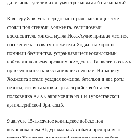
дивизиона, усилив их двумя стрелковыми батальонами2.
К вечеру 8 августа передовые отряды кокандцев уже
стояли под стенами Ходжента. Религиозный
вдохновитель мятежа мулла Исса-Аулие призвал местное
население к газавату, но жители Ходжента хорошо
помнили бесчинства, устраивавшиеся кокандскими
войсками во время прежних походов на Ташкент, поэтому
присоединяться к восстанию не спешили. На защиту
Ходжента встали уездная команда, батальон и две роты
пехоты, сотня казаков и артиллерийская батарея
полковника А.О. Савримовича из 1-й Туркестанской
артиллерийской бригады3.
9 августа 15-тысячное кокандское войско под
командованием Абдурахмана-Автобачи предприняло