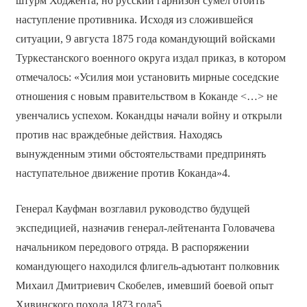
штурм Ходжента, но русский гарнизон сумел отбить
наступление противника. Исходя из сложившейся
ситуации, 9 августа 1875 года командующий войсками
Туркестанского военного округа издал приказ, в котором
отмечалось: «Усилия мои установить мирные соседские
отношения с новым правительством в Коканде <…> не
увенчались успехом. Кокандцы начали войну и открыли
против нас враждебные действия. Находясь
вынужденным этими обстоятельствами предпринять
наступательное движение против Коканда»4.
Генерал Кауфман возглавил руководство будущей
экспедицией, назначив генерал-лейтенанта Головачева
начальником передового отряда. В распоряжении
командующего находился флигель-адъютант полковник
Михаил Дмитриевич Скобелев, имевший боевой опыт
Хивинского похода 1873 года5.