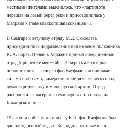
местными жителями выяснилось, что «партия эта
перешла на левый берег реки и присоединилась у
Махрама к главным скопищам коканцев»8.
В Самгаре к летучему отряду М.Д. Скобелева
присоединились подразделения под началом полковника
Ю.А. Борха. Ночью в Ходжент прибыл объединённый
отряд (прошёл не менее 60—70 вёрст), а во второй
половине дня — генерал фон Кауфман с основными
силами и обозами, намеренно пройдя через весь город,
демонстрируя силу и мощь русской армии. Отряд
расположился лагерем в семи верстах от города, на
Кокандском поле.
19 августа войскам по приказу К.П. фон Кауфмана был
дан однодневный отдых. Кокандцы, которые вели