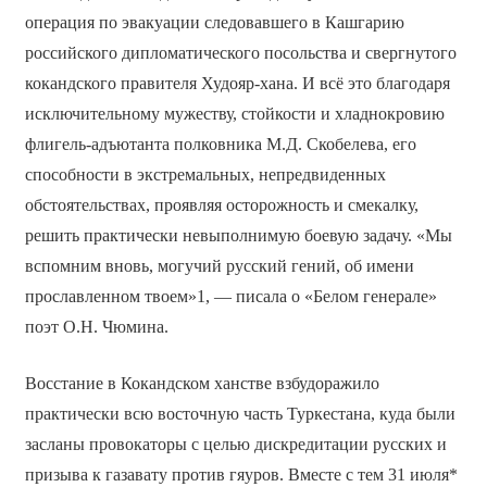
операция по эвакуации следовавшего в Кашгарию
российского дипломатического посольства и свергнутого
кокандского правителя Худояр-хана. И всё это благодаря
исключительному мужеству, стойкости и хладнокровию
флигель-адъютанта полковника М.Д. Скобелева, его
способности в экстремальных, непредвиденных
обстоятельствах, проявляя осторожность и смекалку,
решить практически невыполнимую боевую задачу. «Мы
вспомним вновь, могучий русский гений, об имени
прославленном твоем»1, — писала о «Белом генерале»
поэт О.Н. Чюмина.
Восстание в Кокандском ханстве взбудоражило
практически всю восточную часть Туркестана, куда были
засланы провокаторы с целью дискредитации русских и
призыва к газавату против гяуров. Вместе с тем 31 июля*