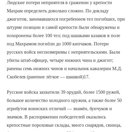
Людские потери неприятеля в сражении у крепости
Махрам определить довольно сложно. По докладу
джигитов, занимавшихся погребением тел погибших, при
штурме позиции и самой крепости были обнаружены и
похоронены более 100 тел; под шашками казаков в поле
под Махрамом погибли до 1000 кипчаков. Потери
русских войск несоизмеримы с неприятельскими. Были
убиты штаб-офицер, четыре нижних чина и джигит;
ранены семь нижних чинов и начальник кавалерии М.Д.
Скобелев (ранение лёгкое — шашкой)17.
Русские войска захватили 39 орудий, более 1500 ружей,
большое количество холодного оружия, а также более 50
атрибутов воинских отличий — знамён, бунчуков и
значков. В распоряжении победителей оказались
крепостные пороховые склады, много снарядов, свинца,