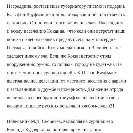
Насреддина, доставившее губернатору письмо и подарки.
К.П. фон Кауфман не принял подарков и не стал отвечать
на письмо. Он поручил посольству передать Насреддину
и всему населению Коканда, «что если они встретят наши
войска с хлебом-солью, предадут себя на милосердие
Государя, то войска Его Императорского Величества не
сделают никому зла. Если же Кокан встретит отряд
вооруженною рукою, то пощады городу не будет»20. На
протяжении последующих дней к К.П. фон Кауфману
выстраивались делегации от местного населения с дарами
и заявлениями о дружбе и покорности. Движение отряда
вылилось в своеобразное триумфальное шествие, где в
каждом кишлаке русских встречали хлебом-солью21.
Полковник М.Д. Скобелев, вызволяя из бурлившего
Коканда Худояр-хана, не терял времени даром.