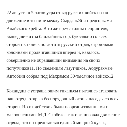
22 августа в 5 часов утра отряд русских войск начал
движение в теснине между Сырдарьёй и предгорьями
Алайского хребта. В то же время толпы неприятеля,
вышедшие из-за ближайших гор, буквально со всех
сторон пытались поглотить русский отряд, стройными
колоннами продвигавшийся вперёд и, казалось,
совершенно не обращавший внимания на своих
попутчиков11. По сведениям лазутчиков, Абдурахман-
Автобачи собрал под Махрамом 30-тысячное войско12.
Кокандцы с устрашающим гиканьем пытались атаковать
наш отряд, открыв беспорядочный огонь, наседая со всех
сторон. Но их действия были неорганизованными и
малоопасными. М.Д. Скобелев так организовал движение
отряда, что он представлял единый мощный кулак,