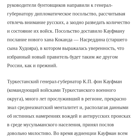
руководители бунтовщиков направили к генерал-
губернатору дипломатическое посольство, рассчитывая
отвлечь внимание русских, а заодно разведать количество
и состояние их войск. Посольство доставило Кауфману
послание нового хана Коканда — Насреддина (старшего
сына Худояра), в котором выражалась уверенность, что
избранный новый правитель будет таким же другом
России, как и прежний.
Туркестанский генерал-губернатор К.П. фон Кауфман
(командующий войсками Туркестанского военного
округа), много лет прослуживший в регионе, прекрасно
знал среднеазиатский менталитет и, располагая данными
об истинных намерениях вождей и антирусских происках
в среде мусульманского населения, принял послов
довольно милостиво. Во время аудиенции Кауфман всем