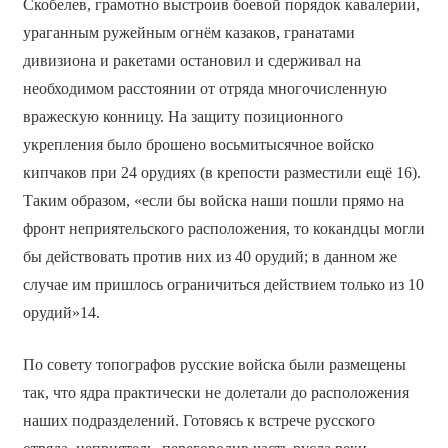
Скобелев, грамотно выстроив боевой порядок кавалерии,
ураганным ружейным огнём казаков, гранатами
дивизиона и ракетами остановил и сдерживал на
необходимом расстоянии от отряда многочисленную
вражескую конницу. На защиту позиционного
укрепления было брошено восьмитысячное войско
кипчаков при 24 орудиях (в крепости разместили ещё 16).
Таким образом, «если бы войска наши пошли прямо на
фронт неприятельского расположения, то кокандцы могли
бы действовать против них из 40 орудий; в данном же
случае им пришлось ограничиться действием только из 10
орудий»14.
По совету топографов русские войска были размещены
так, что ядра практически не долетали до расположения
наших подразделений. Готовясь к встрече русского