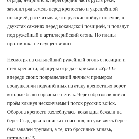
отряда, неприятель, перегородив часть русла реки,
затопил ряд земель перед крепостью и укреплённой
позицией, рассчитывая, что русские пойдут по суше, в
двухстах саженях перед кокандской позицией, и попадут
под ружейный и артиллерийский огонь. Но планы
противника не осуществились.
Несмотря на сильнейший ружейный огонь с позиции и
стен крепости, офицеры отряда с криками «Ура!!!»
впереди своих подразделений личным примером
воодушевили подчинённых на атаку крепостных ворот,
которые были сорваны с петель. Через образовавшийся
проём хлынул нескончаемый поток русских войск.
Оборона крепости захлебнулась, кокандцы бежали на
берег Сырдарьи в поисках спасения, но уже «весь берег
был завален трупами, а те, кто бросились вплавь,
потонули»15.