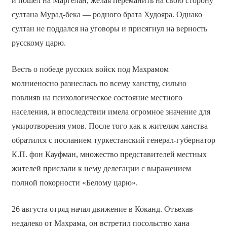
и пошёл на Маргелан, желая переманить на свою сторону
султана Мурад-бека — родного брата Худояра. Однако
султан не поддался на уговоры и присягнул на верность
русскому царю.
Весть о победе русских войск под Махрамом
молниеносно разнеслась по всему ханству, сильно
повлияв на психологическое состояние местного
населения, и впоследствии имела огромное значение для
умиротворения умов. После того как к жителям ханства
обратился с посланием туркестанский генерал-губернатор
К.П. фон Кауфман, множество представителей местных
жителей прислали к нему делегации с выражением
полной покорности «Белому царю».
26 августа отряд начал движение в Коканд. Отъехав
недалеко от Махрама, он встретил посольство хана