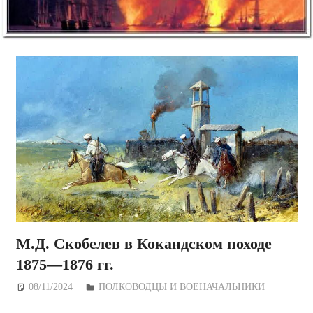
М.Д. Скобелев в Кокандском походе
1875—1876 гг.
08/11/2024
Дежурный по Редакции
ПОЛКОВОДЦЫ И ВОЕНАЧАЛЬНИКИ