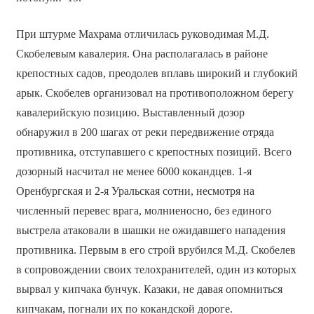
При штурме Махрама отличилась руководимая М.Д.
Скобелевым кавалерия. Она располагалась в районе
крепостных садов, преодолев вплавь широкий и глубокий
арык. Скобелев организовал на противоположном берегу
кавалерийскую позицию. Выставленный дозор
обнаружил в 200 шагах от реки передвижение отряда
противника, отступавшего с крепостных позиций. Всего
дозорный насчитал не менее 6000 кокандцев. 1-я
Оренбургская и 2-я Уральская сотни, несмотря на
численный перевес врага, молниеносно, без единого
выстрела атаковали в шашки не ожидавшего нападения
противника. Первым в его строй врубился М.Д. Скобелев
в сопровождении своих телохранителей, один из которых
вырвал у кипчака бунчук. Казаки, не давая опомниться
кипчакам, погнали их по кокандской дороге.