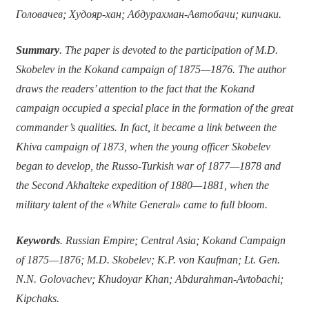
Головачев; Худояр-хан;
Абдурахман-Автобачи; кипчаки.
Summary
. The paper is devoted to the participation of M.D.
Skobelev in the Kokand campaign of 1875—1876. The author
draws the readers’ attention to the fact that the Kokand
campaign occupied a special place in the formation of the great
commander’s qualities. In fact, it became a link between the
Khiva campaign of 1873, when the young officer Skobelev
began to develop, the Russo-Turkish war of 1877—1878 and
the Second Akhalteke expedition of 1880—1881, when the
military talent of the «White General» came to full bloom.
Keywords
. Russian Empire; Central Asia; Kokand Campaign
of 1875—1876; M.D. Skobelev; K.P. von Kaufman; Lt. Gen.
N.N. Golovachev; Khudoyar Khan; Abdurahman-Avtobachi;
Kipchaks.