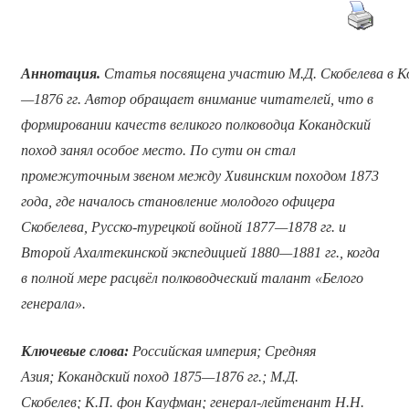
Аннотация
.
Статья
посвящена
участию
М
.
Д
.
Скобелева
в
К
—1876
гг
.
Автор обращает внимание читателей, что в
формировании качеств великого полководца Кокандский
поход занял особое место. По сути он стал
промежуточным звеном между Хивинским походом 1873
года, где началось становление молодого офицера
Скобелева, Русско-турецкой войной 1877—1878 гг. и
Второй Ахалтекинской экспедицией 1880—1881 гг., когда
в полной мере расцвёл полководческий талант «Белого
генерала».
Ключевые слова:
Российская империя;
Средняя
Азия;
Кокандский поход 1875
—
1876 гг.; М.Д.
Скобелев;
К.П. фон Кауфман; генерал-лейтенант Н.Н.