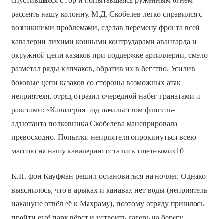
спустившаяся с гор и попытавшаяся ружейным огнём
рассеять нашу колонну. М.Д. Скобелев легко справился с
возникшими проблемами, сделав перемену фронта всей
кавалерии лихими конными контрударами авангарда и
окружной цепи казаков при поддержке артиллерии, смело
разметал ряды кипчаков, обратив их в бегство. Усилив
боковые цепи казаков со стороны возможных атак
неприятеля, отряд отразил очередной набег гранатами и
ракетами: «Кавалерия под начальством флигель-
адъютанта полковника Скобелева маневрировала
превосходно. Попытки неприятеля опрокинуться всею
массою на нашу кавалерию остались тщетными»10.
К.П. фон Кауфман решил остановиться на ночлег. Однако
выяснилось, что в арыках и канавах нет воды (неприятель
накануне отвёл её к Махраму), поэтому отряду пришлось
пройти ещё пару вёрст и устроить лагерь на берегу