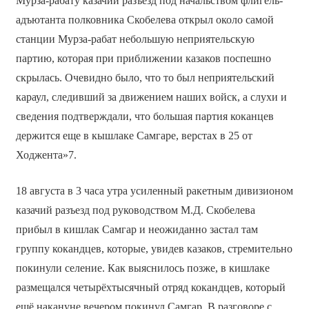
Мурза-рабату казачий разъезд под начальством флигель-
адъютанта полковника Скобелева открыл около самой
станции Мурза-рабат небольшую неприятельскую
партию, которая при приближении казаков поспешно
скрылась. Очевидно было, что то был неприятельский
караул, следивший за движением наших войск, а слухи и
сведения подтверждали, что большая партия коканцев
держится еще в кышлаке Самгаре, верстах в 25 от
Ходжента»7.
18 августа в 3 часа утра усиленный ракетным дивизионом
казачий разъезд под руководством М.Д. Скобелева
прибыл в кишлак Самгар и неожиданно застал там
группу кокандцев, которые, увидев казаков, стремительно
покинули селение. Как выяснилось позже, в кишлаке
размещался четырёхтысячный отряд кокандцев, который
ещё накануне вечером покинул Самгар. В разговоре с