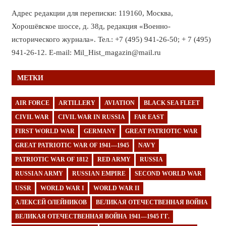
Адрес редакции для переписки: 119160, Москва,
Хорошёвское шоссе, д. 38д, редакция «Военно-
исторического журнала». Тел.: +7 (495) 941-26-50; + 7 (495)
941-26-12. E-mail: Mil_Hist_magazin@mail.ru
МЕТКИ
AIR FORCE
ARTILLERY
AVIATION
BLACK SEA FLEET
CIVIL WAR
CIVIL WAR IN RUSSIA
FAR EAST
FIRST WORLD WAR
GERMANY
GREAT PATRIOTIC WAR
GREAT PATRIOTIC WAR OF 1941—1945
NAVY
PATRIOTIC WAR OF 1812
RED ARMY
RUSSIA
RUSSIAN ARMY
RUSSIAN EMPIRE
SECOND WORLD WAR
USSR
WORLD WAR I
WORLD WAR II
АЛЕКСЕЙ ОЛЕЙНИКОВ
ВЕЛИКАЯ ОТЕЧЕСТВЕННАЯ ВОЙНА
ВЕЛИКАЯ ОТЕЧЕСТВЕННАЯ ВОЙНА 1941—1945 ГГ.