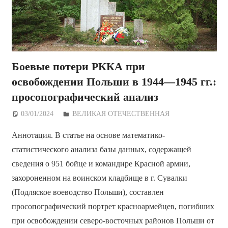
Боевые потери РККА при
освобождении Польши в 1944—1945 гг.:
просопографический анализ
03/01/2024
Дежурный по Редакции
ВЕЛИКАЯ ОТЕЧЕСТВЕННАЯ
Аннотация. В статье на основе математико-
статистического анализа базы данных, содержащей
сведения о 951 бойце и командире Красной армии,
захороненном на воинском кладбище в г. Сувалки
(Подляское воеводство Польши), составлен
просопографический портрет красноармейцев, погибших
при освобождении северо-восточных районов Польши от