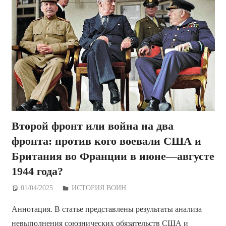
Второй фронт или война на два
фронта: против кого воевали США и
Британия во Франции в июне—августе
1944 года?
01/04/2025
Дежурный по Редакции
ИСТОРИЯ ВОИН
Аннотация. В статье представлены результаты анализа
невыполнения союзнических обязательств США и