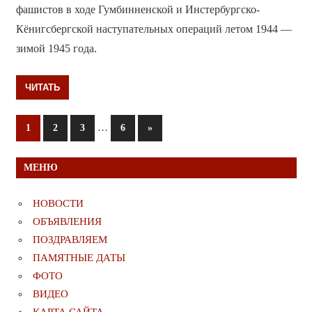
фашистов в ходе Гумбинненской и Инстербургско-
Кёнигсбергской наступательных операций летом 1944 —
зимой 1945 года.
ЧИТАТЬ
Пагинация
…
Следующие
1
2
3
6
»
записи
записей
МЕНЮ
НОВОСТИ
ОБЪЯВЛЕНИЯ
ПОЗДРАВЛЯЕМ
ПАМЯТНЫЕ ДАТЫ
ФОТО
ВИДЕО
КАРТА САЙТА