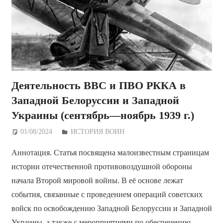
Деятельность ВВС и ПВО РККА в
Западной Белоруссии и Западной
Украины (сентябрь—ноябрь 1939 г.)
01/08/2024
Дежурный по Редакции
ИСТОРИЯ ВОИН
Аннотация. Статья посвящена малоизвестным страницам
истории отечественной противовоздушной обороны
начала Второй мировой войны. В её основе лежат
события, связанные с проведением операций советских
войск по освобождению Западной Белоруссии и Западной
Украины, а также с мероприятиями по обеспечению