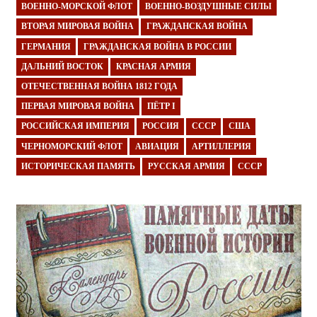
ВОЕННО-МОРСКОЙ ФЛОТ
ВОЕННО-ВОЗДУШНЫЕ СИЛЫ
ВТОРАЯ МИРОВАЯ ВОЙНА
ГРАЖДАНСКАЯ ВОЙНА
ГЕРМАНИЯ
ГРАЖДАНСКАЯ ВОЙНА В РОССИИ
ДАЛЬНИЙ ВОСТОК
КРАСНАЯ АРМИЯ
ОТЕЧЕСТВЕННАЯ ВОЙНА 1812 ГОДА
ПЕРВАЯ МИРОВАЯ ВОЙНА
ПЁТР I
РОССИЙСКАЯ ИМПЕРИЯ
РОССИЯ
СССР
США
ЧЕРНОМОРСКИЙ ФЛОТ
АВИАЦИЯ
АРТИЛЛЕРИЯ
ИСТОРИЧЕСКАЯ ПАМЯТЬ
РУССКАЯ АРМИЯ
СССР