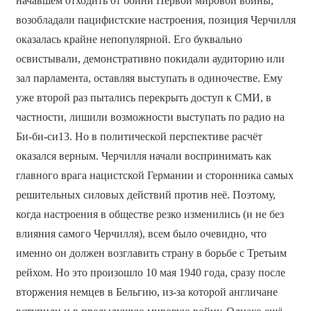
начавшем отходить от бойни Первой мировой войны,
возобладали пацифистские настроения, позиция Черчилля
оказалась крайне непопулярной. Его буквально
освистывали, демонстративно покидали аудиторию или
зал парламента, оставляя выступать в одиночестве. Ему
уже второй раз пытались перекрыть доступ к СМИ, в
частности, лишили возможности выступать по радио на
Би-би-си13. Но в политической перспективе расчёт
оказался верным. Черчилля начали воспринимать как
главного врага нацистской Германии и сторонника самых
решительных силовых действий против неё. Поэтому,
когда настроения в обществе резко изменились (и не без
влияния самого Черчилля), всем было очевидно, что
именно он должен возглавить страну в борьбе с Третьим
рейхом. Но это произошло 10 мая 1940 года, сразу после
вторжения немцев в Бельгию, из-за которой англичане