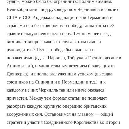
судят», можно было бы ограничиться одним абзацем.
Великобритания под руководством Черчилля и в союзе с
США и СССР одержала над нацистской Германией и
странами оси безоговорочную победу, заплатив за неё
сравнительную невысокую цену. Тем не менее всегда
возникает вопрос: какова заслуга в этом самого
руководителя? Путь к победе был выстлан и
поражениями (сдача Нарвика, Тобрука и Греции, десант в
Анцио и т.д.), и удивительным везением (эвакуация из
Дюнкерка), и вполне заслуженным успехом (высадка
союзников на Сицилии и в Нормандии и т.д.), и к
каждому из них Черчилль так или иначе оказался
причастен. Между тем формат статьи не позволяет
разобрать каждую крупную операцию британских
вооружённых сил. Остановимся на главном — общей
стратегии участия Соединённого Королевства во Второй