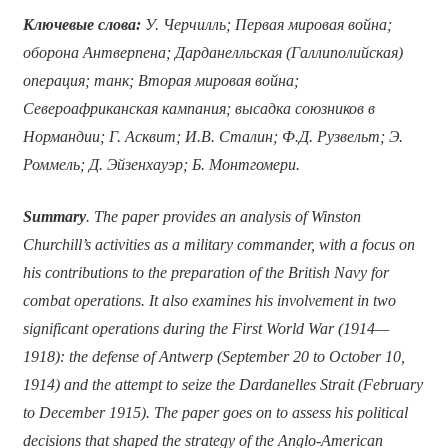
Ключевые слова:
У. Черчилль; Первая мировая война;
оборона Антверпена; Дарданелльская (Галлиполийская)
операция; танк; Вторая мировая война;
Североафриканская кампания; высадка союзников в
Нормандии; Г. Асквит; И.В. Сталин; Ф.Д. Рузвельт; Э.
Роммель; Д. Эйзенхауэр; Б. Монтгомери.
Summary
. The paper provides an analysis of Winston
Churchill’s activities as a military commander, with a focus on
his contributions to the preparation of the British Navy for
combat operations. It also examines his involvement in two
significant operations during the First World War (1914—
1918): the defense of Antwerp (September 20 to October 10,
1914) and the attempt to seize the Dardanelles Strait (February
to December 1915). The paper goes on to assess his political
decisions that shaped the strategy of the Anglo-American