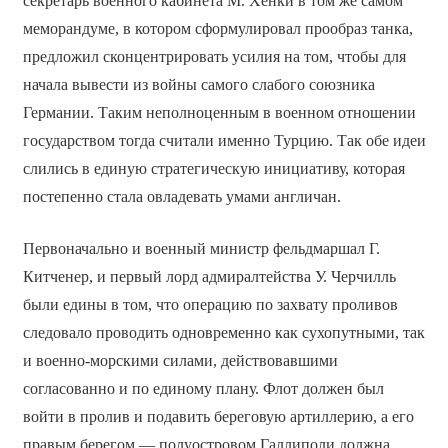
секретарь военного кабинета М. Хенки в том же самом
меморандуме, в котором сформулировал прообраз танка,
предложил сконцентрировать усилия на том, чтобы для
начала вывести из войны самого слабого союзника
Германии. Таким неполноценным в военном отношении
государством тогда считали именно Турцию. Так обе идеи
слились в единую стратегическую инициативу, которая
постепенно стала овладевать умами англичан.
Первоначально и военный министр фельдмаршал Г.
Китченер, и первый лорд адмиралтейства У. Черчилль
были едины в том, что операцию по захвату проливов
следовало проводить одновременно как сухопутными, так
и военно-морскими силами, действовавшими
согласованно и по единому плану. Флот должен был
войти в пролив и подавить береговую артиллерию, а его
правым берегом — полуостровом Галлиполи должна