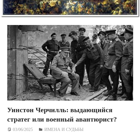
Уинстон Черчилль: выдающийся
стратег или военный авантюрист?
03/06/2025
Дежурный по Редакции
ИМЕНА И СУДЬБЫ