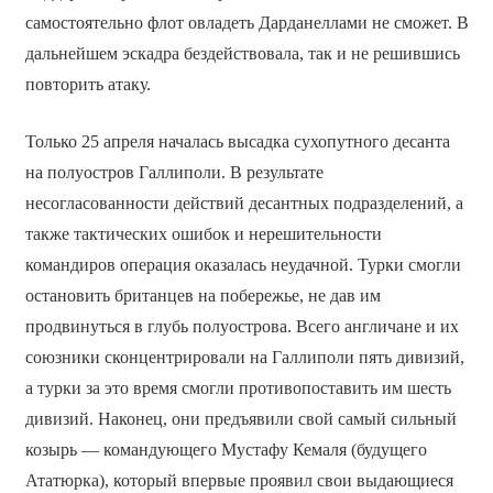
самостоятельно флот овладеть Дарданеллами не сможет. В
дальнейшем эскадра бездействовала, так и не решившись
повторить атаку.
Только 25 апреля началась высадка сухопутного десанта
на полуостров Галлиполи. В результате
несогласованности действий десантных подразделений, а
также тактических ошибок и нерешительности
командиров операция оказалась неудачной. Турки смогли
остановить британцев на побережье, не дав им
продвинуться в глубь полуострова. Всего англичане и их
союзники сконцентрировали на Галлиполи пять дивизий,
а турки за это время смогли противопоставить им шесть
дивизий. Наконец, они предъявили свой самый сильный
козырь — командующего Мустафу Кемаля (будущего
Ататюрка), который впервые проявил свои выдающиеся