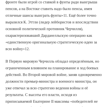
фронте были игрой со ставкой в фунты ради выигрыша
пенсов, а на Востоке ставить надо было пенсы, имея
отличные шансы выиграть фунты»11. Ещё более точно
выразился К. Эттли (лидер лейбористов и впоследствии
основной политический противник Черчилля),
охарактеризовавший Дарданелльскую операцию как
«единственную оригинальную стратегическую идею за
всю войну»12.
В Первую мировую Черчилль обладал определённым, но
ограниченным влиянием на планирование и ход боевых
действий. Во Второй мировой войне, заняв одновременно
должности премьер-министра и военного министра, он
уже отвечал за всю стратегию ведения войны и её
результаты. С высоты его власти, исходя из
приписываемой Екатерине II максимы «победителей не