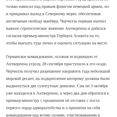
только нависал над правым флангом немецкой армии, но
и прикрывал выход к Северному морю, обеспечивая
англичанам свободу манёвра. Черчилль первым оценил
важное стратегическое значение Антверпена и добился
согласия премьер-министра Герберта Асквита на то,
чтобы выехать туда лично и оценить ситуацию на месте.
Германское командование, осознав исходившую от
Антверпена угрозу, 28 сентября приступило к его осаде.
Черчилль получил разрешение направить туда небольшой
морской десант, на подкрепление которому должны были
выдвинуться две сухопутные дивизии. Сам он 3 октября
уже находился в Антверпене, а через два дня обратился к
премьер-министру с прошением об отставке с поста
первого лорда адмиралтейства и о принятии на себя
командования над всеми силами, участвовавшими в