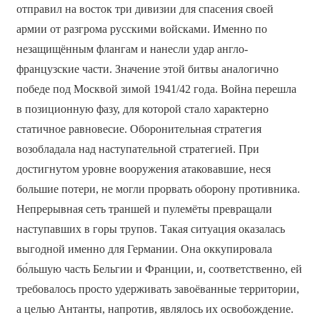
отправил на восток три дивизии для спасения своей
армии от разгрома русскими войсками. Именно по
незащищённым флангам и нанесли удар англо-
французские части. Значение этой битвы аналогично
победе под Москвой зимой 1941/42 года. Война перешла
в позиционную фазу, для которой стало характерно
статичное равновесие. Оборонительная стратегия
возобладала над наступательной стратегией. При
достигнутом уровне вооружения атаковавшие, неся
большие потери, не могли прорвать оборону противника.
Непрерывная сеть траншей и пулемёты превращали
наступавших в горы трупов. Такая ситуация оказалась
выгодной именно для Германии. Она оккупировала
бо́льшую часть Бельгии и Франции, и, соответственно, ей
требовалось просто удерживать завоёванные территории,
а целью Антанты, напротив, являлось их освобождение.