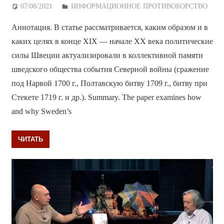
07/08/2021
Дежурный по Редакции
ИНФОРМАЦИОННОЕ ПРОТИВОБОРСТВО
Аннотация. В статье рассматривается, каким образом и в
каких целях в конце XIX — начале XX века политические
силы Швеции актуализировали в коллективной памяти
шведского общества события Северной войны (сражение
под Нарвой 1700 г., Полтавскую битву 1709 г., битву при
Стекете 1719 г. и др.). Summary. The paper examines how
and why Sweden’s
ЧИТАТЬ