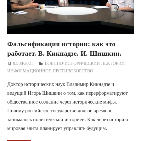
Фальсификация истории: как это
работает. В. Кикнадзе. И. Шишкин.
03/08/2021
Дежурный по Редакции
ВОЕННО-ИСТОРИЧЕСКИЙ ЛЕКТОРИЙ
,
ИНФОРМАЦИОННОЕ ПРОТИВОБОРСТВО
Доктор исторических наук Владимир Кикнадзе и
ведущий Игорь Шишкин о том, как перерформатируют
общественное сознание через исторические мифы.
Почему российское государство долгое время не
занималось политической историей. Как через историю
мировая элита планирует управлять будущим.