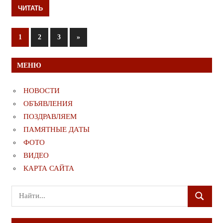
ЧИТАТЬ
Пагинация
Следующие
1
2
3
»
записи
записей
МЕНЮ
НОВОСТИ
ОБЪЯВЛЕНИЯ
ПОЗДРАВЛЯЕМ
ПАМЯТНЫЕ ДАТЫ
ФОТО
ВИДЕО
КАРТА САЙТА
Поиск
ПОИСК
для: