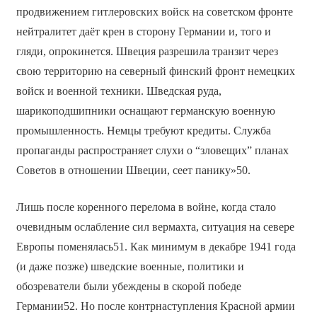
продвижением гитлеровских войск на советском фронте
нейтралитет даёт крен в сторону Германии и, того и
гляди, опрокинется. Швеция разрешила транзит через
свою территорию на северный финский фронт немецких
войск и военной техники. Шведская руда,
шарикоподшипники оснащают германскую военную
промышленность. Немцы требуют кредиты. Служба
пропаганды распространяет слухи о “зловещих” планах
Советов в отношении Швеции, сеет панику»50.
Лишь после коренного перелома в войне, когда стало
очевидным ослабление сил вермахта, ситуация на севере
Европы поменялась51. Как минимум в декабре 1941 года
(и даже позже) шведские военные, политики и
обозреватели были убеждены в скорой победе
Германии52. Но после контрнаступления Красной армии