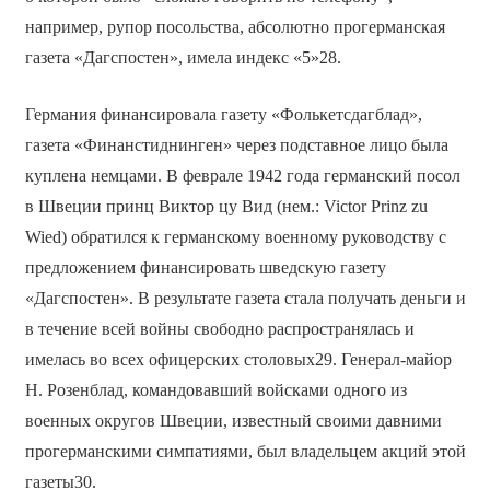
например, рупор посольства, абсолютно прогерманская
газета «Дагспостен», имела индекс «5»28.
Германия финансировала газету «Фолькетсдагблад»,
газета «Финанстиднинген» через подставное лицо была
куплена немцами. В феврале 1942 года германский посол
в Швеции принц Виктор цу Вид (нем.: Victor Prinz zu
Wied) обратился к германскому военному руководству с
предложением финансировать шведскую газету
«Дагспостен». В результате газета стала получать деньги и
в течение всей войны свободно распространялась и
имелась во всех офицерских столовых29. Генерал-майор
Н. Розенблад, командовавший войсками одного из
военных округов Швеции, известный своими давними
прогерманскими симпатиями, был владельцем акций этой
газеты30.