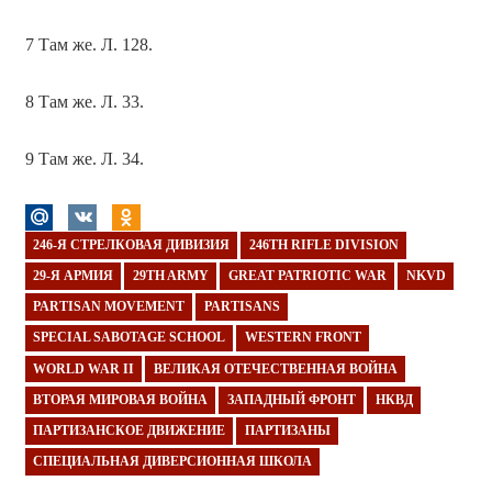
7 Там же. Л. 128.
8 Там же. Л. 33.
9 Там же. Л. 34.
246-Я СТРЕЛКОВАЯ ДИВИЗИЯ
246TH RIFLE DIVISION
29-Я АРМИЯ
29TH ARMY
GREAT PATRIOTIC WAR
NKVD
PARTISAN MOVEMENT
PARTISANS
SPECIAL SABOTAGE SCHOOL
WESTERN FRONT
WORLD WAR II
ВЕЛИКАЯ ОТЕЧЕСТВЕННАЯ ВОЙНА
ВТОРАЯ МИРОВАЯ ВОЙНА
ЗАПАДНЫЙ ФРОНТ
НКВД
ПАРТИЗАНСКОЕ ДВИЖЕНИЕ
ПАРТИЗАНЫ
СПЕЦИАЛЬНАЯ ДИВЕРСИОННАЯ ШКОЛА