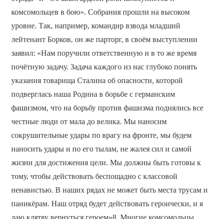
комсомольцев в бою». Собрания прошли на высоком
уровне. Так, например, командир взвода младший
лейтенант Борков, он же парторг, в своём выступлении
заявил: «Нам поручили ответственную и в то же время
почётную задачу. Задача каждого из нас глубоко понять
указания товарища Сталина об опасности, которой
подверглась наша Родина в борьбе с германским
фашизмом, что на борьбу против фашизма поднялись все
честные люди от мала до велика. Мы наносим
сокрушительные удары по врагу на фронте, мы будем
наносить удары и по его тылам, не жалея сил и самой
жизни для достижения цели. Мы должны быть готовы к
тому, чтобы действовать беспощадно с классовой
ненавистью. В наших рядах не может быть места трусам и
паникёрам. Наш отряд будет действовать героически, и я
даю клятву вернуться героем»8. Многие комсомольцы,