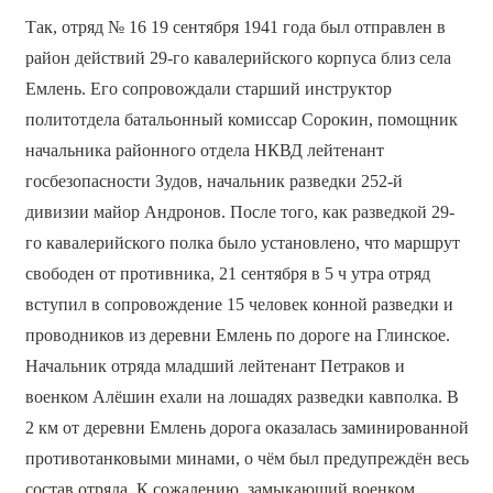
Так, отряд № 16 19 сентября 1941 года был отправлен в
район действий 29-го кавалерийского корпуса близ села
Емлень. Его сопровождали старший инструктор
политотдела батальонный комиссар Сорокин, помощник
начальника районного отдела НКВД лейтенант
госбезопасности Зудов, начальник разведки 252-й
дивизии майор Андронов. После того, как разведкой 29-
го кавалерийского полка было установлено, что маршрут
свободен от противника, 21 сентября в 5 ч утра отряд
вступил в сопровождение 15 человек конной разведки и
проводников из деревни Емлень по дороге на Глинское.
Начальник отряда младший лейтенант Петраков и
военком Алёшин ехали на лошадях разведки кавполка. В
2 км от деревни Емлень дорога оказалась заминированной
противотанковыми минами, о чём был предупреждён весь
состав отряда. К сожалению, замыкающий военком