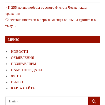
Навигация
Предыдущая
К 255-летию победы русского флота в Чесменском
публикация
сражении
по
Следующая
Советские писатели в первые месяцы войны на фронте и в
записям
публикация
тылу
МЕНЮ
НОВОСТИ
ОБЪЯВЛЕНИЯ
ПОЗДРАВЛЯЕМ
ПАМЯТНЫЕ ДАТЫ
ФОТО
ВИДЕО
КАРТА САЙТА
Поиск
ПОИСК