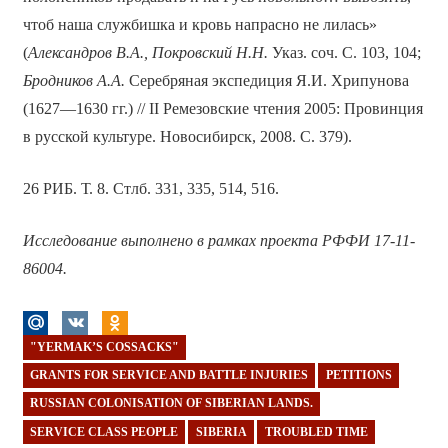
чтоб наша службишка и кровь напрасно не лилась»
(
Александров В.А., Покровский Н.Н.
Указ. соч. С. 103, 104;
Бродников А.А.
Серебряная экспедиция Я.И. Хрипунова
(1627—1630 гг.) // II Ремезовские чтения 2005: Провинция
в русской культуре. Новосибирск, 2008. С. 379).
26 РИБ. Т. 8. Стлб. 331, 335, 514, 516.
Исследование выполнено в рамках проекта РФФИ 17-11-
86004.
"YERMAK’S COSSACKS"
GRANTS FOR SERVICE AND BATTLE INJURIES
PETITIONS
RUSSIAN COLONISATION OF SIBERIAN LANDS.
SERVICE CLASS PEOPLE
SIBERIA
TROUBLED TIME