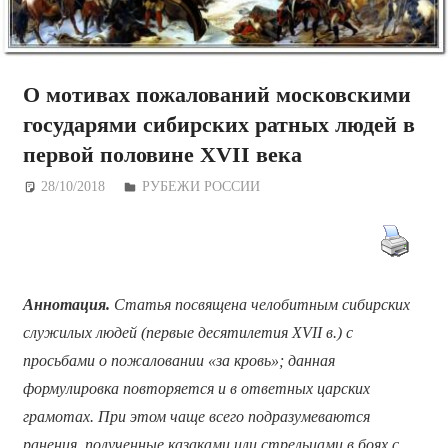
О мотивах пожалований московскими
государями сибирских ратных людей в
первой половине XVII века
28/10/2018
Дежурный по Редакции
РУБЕЖИ РОССИИ
Аннотация.
Статья посвящена челобитным сибирских
служилых людей (первые десятилетия XVII в.) с
просьбами о пожаловании «за кровь»; данная
формулировка повторяется и в ответных царских
грамотах. При этом чаще всего подразумеваются
ранения, полученные казаками или стрельцами в боях с