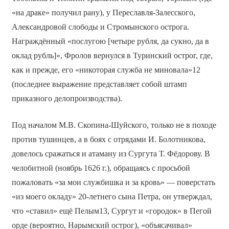
«на драке» получил рану), у Переславля-Залесского,
Александровой слободы и Стромынского острога.
Награждённый «послугою [четыре рубля, да сукно, да в
оклад рубль]», Фролов вернулся в Туринский острог, где,
как и прежде, его «никоторая служба не миновала»12
(последнее выражение представляет собой штамп
приказного делопроизводства).
Под началом М.В. Скопина-Шуйского, только не в походе
против тушинцев, а в боях с отрядами И. Болотникова,
довелось сражаться и атаману из Сургута Т. Фёдорову. В
челобитной (ноябрь 1626 г.), обращаясь с просьбой
пожаловать «за мои службишка и за кровь» — поверстать
«из моего окладу» 20-летнего сына Петра, он утверждал,
что «ставил» ещё Пелым13, Сургут и «городок» в Пегой
орде (вероятно, Нарымский острог), «объясачивал»