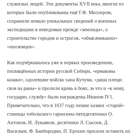
служилых людей. Эти документы XVII века, многие из
которых были опубликованы ещё Г.Ф. Миллером,
сохранили немало уникальных сведений о военных
экспедициях в неведомые прежде «землицы», о
строительстве городов и острогов, «объясачивании»
«иноземцев».
Как подчёркивалось уже в первых произведениях,
посвящённых истории русской Сибири, «ермаковы
казаки», одолевшие войско хана Кучума, «даша плещи
своя на раны» и пролили кровь в боях, за что и «к нему,
государю, службу» были награждены Иваном IV1.
Примечательно, что в 1637 году пешие казаки «старой»
станицы тобольского гарнизона пятидесятники О.
Антонов, И. Лукьянов, десятники Л. Сысоев, Д.
Васильев, Ф. Баибородин, П. Ерохин просили оставить их