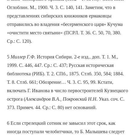
Оглоблин. М., 1900. Ч. 3. С. 140, 141. Заметим, что в
представлениях сибирских книжников ермаковцы
отправились во владения «бесерменского царя» Кучума
«очистити место святыни» (ПСРЛ. Т. 36. С. 50, 70, 380.
Ср.: С. 120).
5
Миллер Г.Ф.
История Сибири. 2-е изд., доп. Т. 1. М.,
1999. С. 446, 447. Ср.: С. 437; Русская историческая
библиотека (РИБ). Т. 2. СПб., 1875. Стлб. 350, 584; 1884.
Т. 8. Стлб. 661; Обозрение… Ч. 3. С. 95, 99. Кстати,
включать Г. Иванова в число первостроителей Кузнецкого
острога (
Александров В.А., Покровский Н.Н.
Указ. соч. С.
373. Примеч. 44. Ср.: С. 80) нет оснований.
6 Если стрелецкий сотник не завысил этот срок, как
иногда поступали челобитчики, то Б. Малышева следует