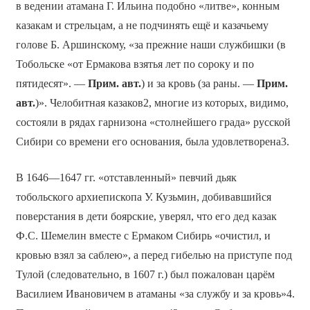
в ведении атамана Г. Ильина подобно «литве», конным
казакам и стрельцам, а не подчинять ещё и казачьему
голове Б. Аршинскому, «за прежние наши службишки (в
Тобольске «от Ермакова взятья лет по сороку и по
пятидесят». —
Прим. авт.
) и за кровь (за раны. —
Прим.
авт.
)». Челобитная казаков2, многие из которых, видимо,
состояли в рядах гарнизона «столнейшего града» русской
Сибири со времени его основания, была удовлетворена3.
В 1646—1647 гг. «отставленный» певчий дьяк
тобольского архиепископа У. Кузьмин, добивавшийся
поверстания в дети боярские, уверял, что его дед казак
Ф.С. Шемелин вместе с Ермаком Сибирь «очистил, и
кровью взял за саблею», а перед гибелью на приступе под
Тулой (следовательно, в 1607 г.) был пожалован царём
Василием Ивановичем в атаманы «за службу и за кровь»4.