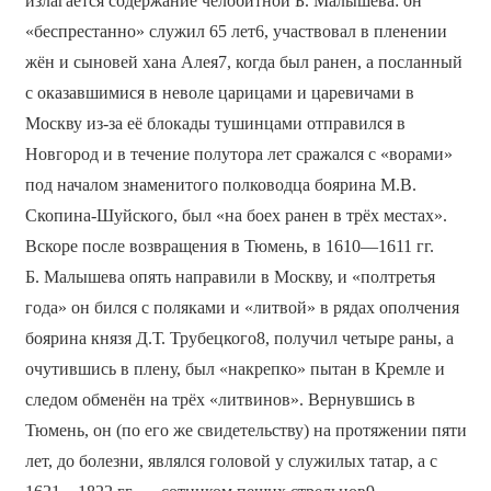
излагается содержание челобитной Б. Малышева: он
«беспрестанно» служил 65 лет6, участвовал в пленении
жён и сыновей хана Алея7, когда был ранен, а посланный
с оказавшимися в неволе царицами и царевичами в
Москву из-за её блокады тушинцами отправился в
Новгород и в течение полутора лет сражался с «ворами»
под началом знаменитого полководца боярина М.В.
Скопина-Шуйского, был «на боех ранен в трёх местах».
Вскоре после возвращения в Тюмень, в 1610—1611 гг.
Б. Малышева опять направили в Москву, и «полтретья
года» он бился с поляками и «литвой» в рядах ополчения
боярина князя Д.Т. Трубецкого8, получил четыре раны, а
очутившись в плену, был «накрепко» пытан в Кремле и
следом обменён на трёх «литвинов». Вернувшись в
Тюмень, он (по его же свидетельству) на протяжении пяти
лет, до болезни, являлся головой у служилых татар, а с