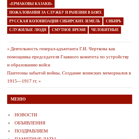
«ЕРМАКОВЫ КАЗАКИ»
ПОЖАЛОВАНИЯ ЗА СЛУЖБУ И РАНЕНИЯ В БОЯХ
РУССКАЯ КОЛОНИЗАЦИЯ СИБИРСКИХ ЗЕМЕЛЬ
СИБИРЬ
СЛУЖИЛЫЕ ЛЮДИ
СМУТНОЕ ВРЕМЯ
ЧЕЛОБИТНЫЕ
Навигация
Предыдущая
Деятельность генерал-адъютанта Г.И. Черткова как
публикация
помощника председателя Главного комитета по устройству
по
и образованию войск
записям
Следующая
Пантеоны забытой войны. Создание воинских мемориалов в
публикация
1915—1917 гг.
МЕНЮ
НОВОСТИ
ОБЪЯВЛЕНИЯ
ПОЗДРАВЛЯЕМ