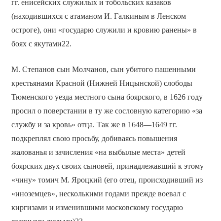
гг. енисейских служилых и тобольских казаков
(находившихся с атаманом И. Галкиным в Ленском
остроге), они «государю служили и кровию ранены» в
боях с якутами22.
М. Степанов сын Молчанов, сын убитого пашенными
крестьянами Красной (Нижней Ницынской) слободы
Тюменского уезда местного сына боярского, в 1626 году
просил о поверстании в ту же сословную категорию «за
службу и за кровь» отца. Так же в 1648—1649 гг.
подкреплял свою просьбу, добиваясь повышения
жалованья и зачисления «на выбылые места» детей
боярских двух своих сыновей, принадлежавший к этому
«чину» томич М. Яроцкий (его отец, происходивший из
«иноземцев», несколькими годами прежде воевал с
киргизами и изменившими московскому государю