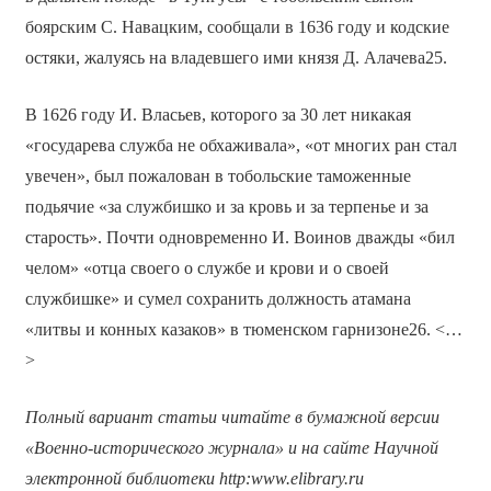
боярским С. Навацким, сообщали в 1636 году и кодские
остяки, жалуясь на владевшего ими князя Д. Алачева25.
В 1626 году И. Власьев, которого за 30 лет никакая
«государева служба не обхаживала», «от многих ран стал
увечен», был пожалован в тобольские таможенные
подьячие «за службишко и за кровь и за терпенье и за
старость». Почти одновременно И. Воинов дважды «бил
челом» «отца своего о службе и крови и о своей
службишке» и сумел сохранить должность атамана
«литвы и конных казаков» в тюменском гарнизоне26. <…
>
Полный вариант статьи читайте в бумажной версии
«Военно-исторического журнала» и на сайте Научной
электронной библиотеки
http
:
www
.
elibrary
.
ru