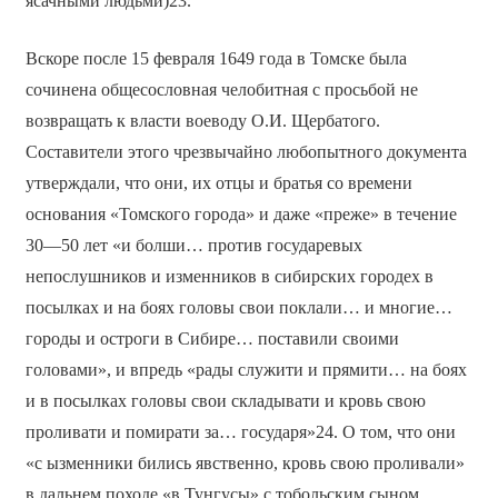
ясачными людьми)23.
Вскоре после 15 февраля 1649 года в Томске была
сочинена общесословная челобитная с просьбой не
возвращать к власти воеводу О.И. Щербатого.
Составители этого чрезвычайно любопытного документа
утверждали, что они, их отцы и братья со времени
основания «Томского города» и даже «преже» в течение
30—50 лет «и болши… против государевых
непослушников и изменников в сибирских городех в
посылках и на боях головы свои поклали… и многие…
городы и остроги в Сибире… поставили своими
головами», и впредь «рады служити и прямити… на боях
и в посылках головы свои складывати и кровь свою
проливати и помирати за… государя»24. О том, что они
«с ызменники бились явственно, кровь свою проливали»
в дальнем походе «в Тунгусы» с тобольским сыном