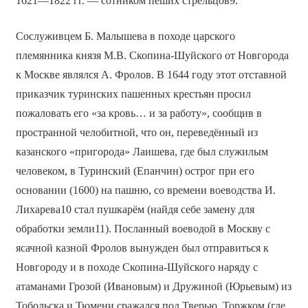
1621—1822 гг. — сотником пеших стрельцов9.
Сослуживцем Б. Малышева в походе царского
племянника князя М.В. Скопина-Шуйского от Новгорода
к Москве являлся А. Фролов. В 1644 году этот отставной
приказчик туринских пашенных крестьян просил
пожаловать его «за кровь… и за работу», сообщив в
пространной челобитной, что он, переведённый из
казанского «пригорода» Лаишева, где был служилым
человеком, в Туринский (Епанчин) острог при его
основании (1600) на пашню, со времени воеводства И.
Лихарева10 стал пушкарём (найдя себе замену для
обработки земли11). Посланный воеводой в Москву с
ясачной казной Фролов вынужден был отправиться к
Новгороду и в походе Скопина-Шуйского наряду с
атаманами Грозой (Ивановым) и Дружиной (Юрьевым) из
Тобольска и Тюмени сражался под Тверью, Торжком (где