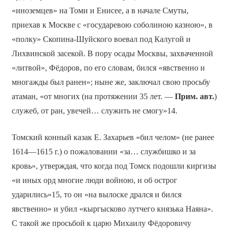
«иноземцев» на Томи и Енисее, а в начале Смуты,
приехав к Москве с «государевою соболиною казною», в
«полку» Скопина-Шуйского воевал под Калугой и
Лихвинской засекой. В пору осады Москвы, захваченной
«литвой», Фёдоров, по его словам, бился «явственно и
многажды был ранен»; ныне же, заключал свою просьбу
атаман, «от многих (на протяжении 35 лет. —
Прим. авт.
)
служеб, от ран, увечей… служить не смогу»14.
Томский конный казак Е. Захарьев «бил челом» (не ранее
1614—1615 г.) о пожаловании «за… службишко и за
кровь», утверждая, что когда под Томск подошли киргизы
«и иных орд многие люди войною, и об острог
ударились»15, то он «на вылоске дрался и бился
явственно» и убил «кыргысково лутчего князька Наяна».
С такой же просьбой к царю Михаилу Фёдоровичу