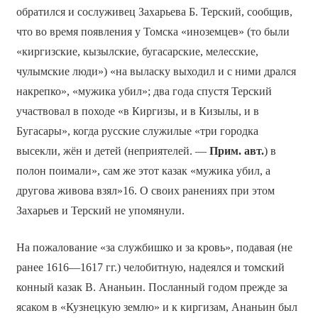
обратился и сослуживец Захарьева Б. Терский, сообщив,
что во время появления у Томска «иноземцев» (то были
«киргизские, кызылские, бугасарские, мелесские,
чулымские люди») «на выласку выходил и с ними дрался
накрепко», «мужика убил»; два года спустя Терский
участвовал в походе «в Киргизы, и в Кизылы, и в
Бугасары», когда русские служилые «три городка
высекли, жён и детей (неприятелей. —
Прим. авт.
) в
полон поимали», сам же этот казак «мужика убил, а
другова живова взял»16. О своих ранениях при этом
Захарьев и Терский не упомянули.
На пожалование «за службишко и за кровь», подавая (не
ранее 1616—1617 гг.) челобитную, надеялся и томский
конный казак В. Ананьин. Посланный годом прежде за
ясаком в «Кузнецкую землю» и к киргизам, Ананьин был