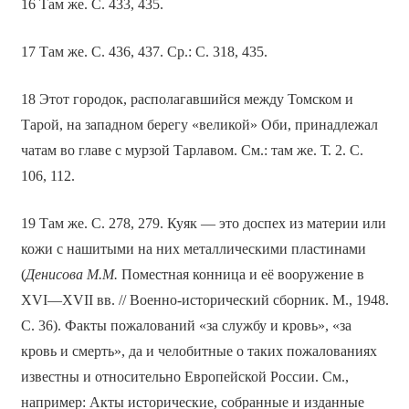
16 Там же. С. 433, 435.
17 Там же. С. 436, 437. Ср.: С. 318, 435.
18 Этот городок, располагавшийся между Томском и
Тарой, на западном берегу «великой» Оби, принадлежал
чатам во главе с мурзой Тарлавом. См.: там же. Т. 2. С.
106, 112.
19 Там же. С. 278, 279. Куяк — это доспех из материи или
кожи с нашитыми на них металлическими пластинами
(
Денисова М.М.
Поместная конница и её вооружение в
XVI—XVII вв. // Военно-исторический сборник. М., 1948.
С. 36). Факты пожалований «за службу и кровь», «за
кровь и смерть», да и челобитные о таких пожалованиях
известны и относительно Европейской России. См.,
например: Акты исторические, собранные и изданные