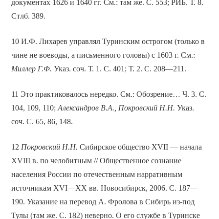
документах 1626 и 1640 гг. См.: там же. С. 553; РИБ. Т. 8.
Стлб. 389.
10 И.Ф. Лихарев управлял Туринским острогом (только в
чине не воеводы, а письменного головы) с 1603 г. См.:
Миллер Г.Ф.
Указ. соч. Т. 1. С. 401; Т. 2. С. 208—211.
11 Это практиковалось нередко. См.: Обозрение… Ч. 3. С.
104, 109, 110;
Александров В.А., Покровский Н.Н.
Указ.
соч. С. 65, 86, 148.
12
Покровский Н.Н.
Сибирское общество XVII — начала
XVIII в. по челобитным // Общественное сознание
населения России по отечественным нарративным
источникам XVI—XX вв. Новосибирск, 2006. С. 187—
190. Указание на перевод А. Фролова в Сибирь из-под
Тулы (там же. С. 182) неверно. О его службе в Туринске