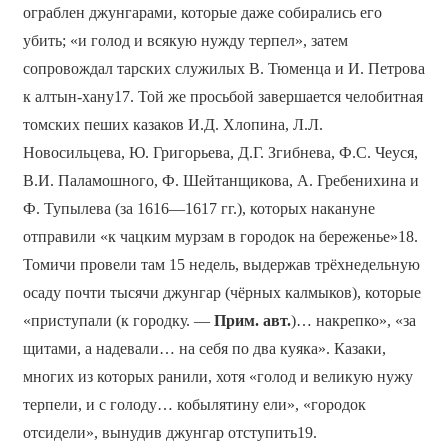
ограблен джунгарами, которые даже собирались его
убить; «и голод и всякую нужду терпел», затем
сопровождал тарских служилых В. Тюменца и И. Петрова
к алтын-хану17. Той же просьбой завершается челобитная
томских пеших казаков И.Д. Хлопина, Л.Л.
Новосильцева, Ю. Григорьева, Д.Г. Згибнева, Ф.С. Чеуся,
В.И. Паламошного, Ф. Шейтанщикова, А. Гребенихина и
Ф. Тупылева (за 1616—1617 гг.), которых накануне
отправили «к чацким мурзам в городок на береженье»18.
Томичи провели там 15 недель, выдержав трёхнедельную
осаду почти тысячи джунгар (чёрных калмыков), которые
«приступали (к городку. —
Прим. авт.
)… накрепко», «за
щитами, а надевали… на себя по два куяка». Казаки,
многих из которых ранили, хотя «голод и великую нужу
терпели, и с голоду… кобылятину ели», «городок
отсидели», вынудив джунгар отступить19.