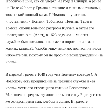
Прослуживший, как он уверял, 42 года в Сибири, а ранее
на Поле «20 лет у Ермака в станице и с ыными атаманы»,
тюменский конный казак Г. Иванов — участник
«поставления» Тюмени, Тобольска, Пелыма, Тары и
Томска, окончательного разгрома Кучума, а затем его
наследника Али (Алея), в 1623 году «за… многия
службы» был пожалован на «место порожно» атамана
конных казаков5. Челобитчику, видимо, посчастливилось
избежать ран, поэтому он не просил о вознаграждении «за
кровь».
В царской грамоте 1649 года «на Тюмень» воеводе С.А.
Чоглокову есть предписание за прежние службы и «за
кровь» местного стрелецкого сотника Бесчастного
Малышева передать эту должность его сыну Борису с тем
же окладом деньгами, хлебом и солью. В грамоте