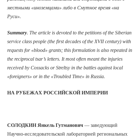
местными «иноземцами» либо в Смутное время «на
Руси».
Summary
. The article is devoted to the petitions of the Siberian
service class people (the first decades of the XVII century) with
requests for «blood» grants; this formulation is also repeated in
the reciprocal tsar’s letters. It most often meant the injuries
received by Cossacks or Streltsy in the battles against local
«foreigners» or in the «Troubled Time» in Russia.
НА РУБЕЖАХ РОССИЙСКОЙ ИМПЕРИИ
СОЛОДКИН
Янкель Гутманович
— заведующий
Научно-исследовательской лабораторией региональных