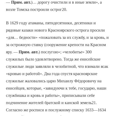
—
Прим. авт.
)… дорогу очистили и в иные земли», а
возле Томска построили острог20.
В 1629 году атаманы, пятидесятники, десятники и
рядовые казаки нового Красноярского острога просили
«для… бедности» «пожаловать за их службу, и за кровь, и
за острожную ставку (сооружение крепости на Красном
яру. —
Прим. авт.
) послугою»; «челобитье» 300
служилых было удовлетворено. Тогда же енисейские
служилые люди заявляли в челобитной, что взимали ясак
«кровью и работой». Два года спустя красноярские
служилые жаловались царю Михаилу Фёдоровичу на
енисейцев, которые, «завидуючи к тебе, государю, наши
службишка и кровь и работы», приписывали себе
подчинение жителей братской и канской земель21.
Согласно же росписи и послужному списку 1633—1634