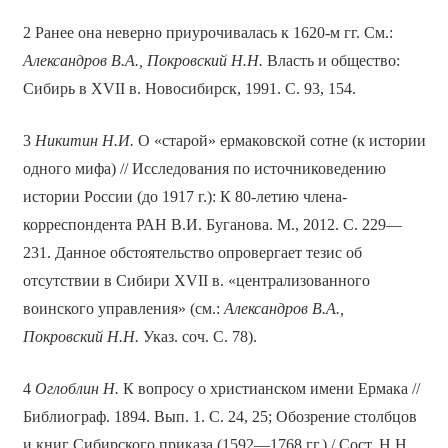
2 Ранее она неверно приурочивалась к 1620-м гг. См.:
Александров В.А., Покровский Н.Н.
Власть и общество:
Сибирь в XVII в. Новосибирск, 1991. С. 93, 154.
3
Никитин Н.И.
О «старой» ермаковской сотне (к истории
одного мифа) // Исследования по источниковедению
истории России (до 1917 г.): К 80-летию члена-
корреспондента РАН В.И. Буганова. М., 2012. С. 229—
231. Данное обстоятельство опровергает тезис об
отсутствии в Сибири XVII в. «централизованного
воинского управления» (см.:
Александров В.А.,
Покровский Н.Н.
Указ. соч. С. 78).
4
Оглоблин Н.
К вопросу о христианском имени Ермака //
Библиограф. 1894. Вып. 1. С. 24, 25; Обозрение столбцов
и книг Сибирского приказа (1592—1768 гг.) / Сост. Н.Н.