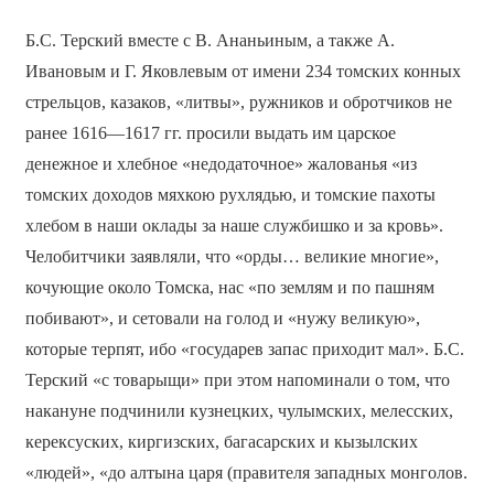
Б.С. Терский вместе с В. Ананьиным, а также А.
Ивановым и Г. Яковлевым от имени 234 томских конных
стрельцов, казаков, «литвы», ружников и обротчиков не
ранее 1616—1617 гг. просили выдать им царское
денежное и хлебное «недодаточное» жалованья «из
томских доходов мяхкою рухлядью, и томские пахоты
хлебом в наши оклады за наше службишко и за кровь».
Челобитчики заявляли, что «орды… великие многие»,
кочующие около Томска, нас «по землям и по пашням
побивают», и сетовали на голод и «нужу великую»,
которые терпят, ибо «государев запас приходит мал». Б.С.
Терский «с товарыщи» при этом напоминали о том, что
накануне подчинили кузнецких, чулымских, мелесских,
керексуских, киргизских, багасарских и кызылских
«людей», «до алтына царя (правителя западных монголов.