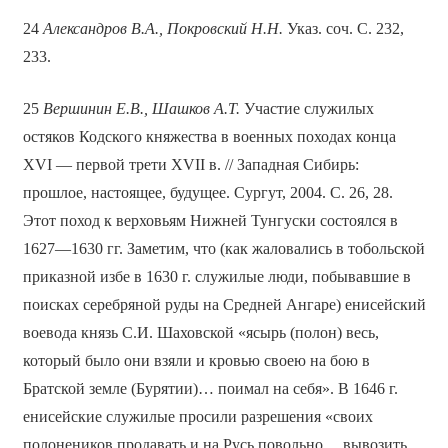
24
Александров В.А., Покровский Н.Н.
Указ. соч. С. 232,
233.
25
Вершинин Е.В., Шашков А.Т.
Участие служилых
остяков Кодского княжества в военных походах конца
XVI — первой трети XVII в. // Западная Сибирь:
прошлое, настоящее, будущее. Сургут, 2004. С. 26, 28.
Этот поход к верховьям Нижней Тунгуски состоялся в
1627—1630 гг. Заметим, что (как жаловались в тобольской
приказной избе в 1630 г. служилые люди, побывавшие в
поисках серебряной руды на Средней Ангаре) енисейский
воевода князь С.И. Шаховской «ясырь (полон) весь,
который было они взяли и кровью своею на бою в
Братской земле (Бурятии)… поимал на себя». В 1646 г.
енисейские служилые просили разрешения «своих
полонеников продавать и на Русь повольно… вывозить,