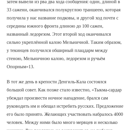
затем вывели из рва два хода сообщения: один, длиной в
33 сажени, оканчивался полукруглою траншеею, которая
получила у нас название подковы, и другой ход почти с
середины южного фронта длиною до 100 сажен,
названный ледорезом. Этот второй ход оканчивался
сильно укреплённой калою Мельничной. Таким образом,
у текинцев получился обширный плацдарм между
стеною, Мельничною калою, ледорезом и ручьём
Опорным»13.
В тот же день в крепости Денгиль-Кала состоялся
большой совет. Как позже стало известно, «Тыкма-сардар
убеждал произвести ночное нападение, брался сам
руководить им и обещал истребить русских. Предложение
его было принято. Желающих участвовать набралось 4000
человек. Между ними было много мервцев и несколько