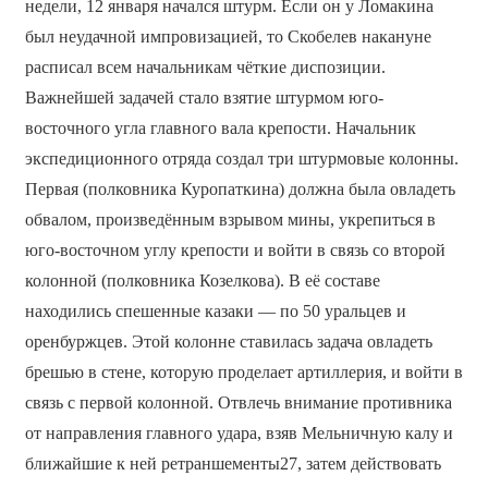
недели, 12 января начался штурм. Если он у Ломакина
был неудачной импровизацией, то Скобелев накануне
расписал всем начальникам чёткие диспозиции.
Важнейшей задачей стало взятие штурмом юго-
восточного угла главного вала крепости. Начальник
экспедиционного отряда создал три штурмовые колонны.
Первая (полковника Куропаткина) должна была овладеть
обвалом, произведённым взрывом мины, укрепиться в
юго-восточном углу крепости и войти в связь со второй
колонной (полковника Козелкова). В её составе
находились спешенные казаки — по 50 уральцев и
оренбуржцев. Этой колонне ставилась задача овладеть
брешью в стене, которую проделает артиллерия, и войти в
связь с первой колонной. Отвлечь внимание противника
от направления главного удара, взяв Мельничную калу и
ближайшие к ней ретраншементы27, затем действовать