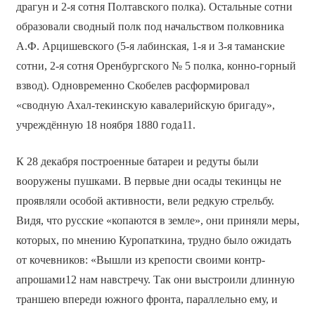
драгун и 2-я сотня Полтавского полка). Остальные сотни
образовали сводный полк под начальством полковника
А.Ф. Арцишевского (5-я лабинская, 1-я и 3-я таманские
сотни, 2-я сотня Оренбургского № 5 полка, конно-горный
взвод). Одновременно Скобелев расформировал
«сводную Ахал-текинскую кавалерийскую бригаду»,
учреждённую 18 ноября 1880 года11.
К 28 декабря построенные батареи и редуты были
вооружены пушками. В первые дни осады текинцы не
проявляли особой активности, вели редкую стрельбу.
Видя, что русские «копаются в земле», они приняли меры,
которых, по мнению Куропаткина, трудно было ожидать
от кочевников: «Вышли из крепости своими контр-
апрошами12 нам навстречу. Так они выстроили длинную
траншею впереди южного фронта, параллельно ему, и