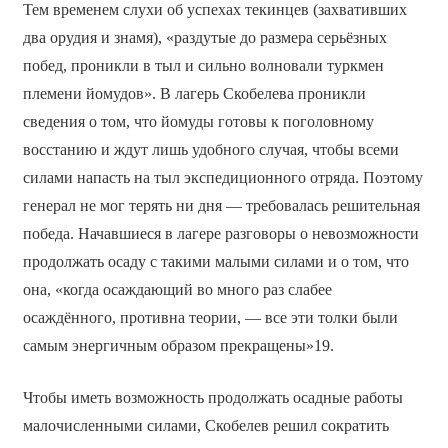
Тем временем слухи об успехах текинцев (захвативших
два орудия и знамя), «раздутые до размера серьёзных
побед, проникли в тыл и сильно волновали туркмен
племени йомудов». В лагерь Скобелева проникли
сведения о том, что йомуды готовы к поголовному
восстанию и ждут лишь удобного случая, чтобы всеми
силами напасть на тыл экспедиционного отряда. Поэтому
генерал не мог терять ни дня — требовалась решительная
победа. Начавшиеся в лагере разговоры о невозможности
продолжать осаду с такими малыми силами и о том, что
она, «когда осаждающий во много раз слабее
осаждённого, противна теории, — все эти толки были
самым энергичным образом прекращены»19.
Чтобы иметь возможность продолжать осадные работы
малочисленными силами, Скобелев решил сократить