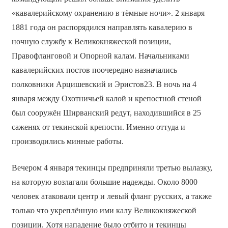
«кавалерийскому охранению в тёмные ночи». 2 января
1881 года он распорядился направлять кавалерию в
ночную службу к Великокняжеской позиции,
Правофланговой и Опорной калам. Начальниками
кавалерийских постов поочередно назначались
полковники Арцишевский и Эристов23. В ночь на 4
января между Охотничьей калой и крепостной стеной
был сооружён Ширванский редут, находившийся в 25
саженях от текинской крепости. Именно оттуда и
производились минные работы.
Вечером 4 января текинцы предприняли третью вылазку,
на которую возлагали большие надежды. Около 8000
человек атаковали центр и левый фланг русских, а также
только что укреплённую ими калу Великокняжеской
позиции. Хотя нападение было отбито и текинцы