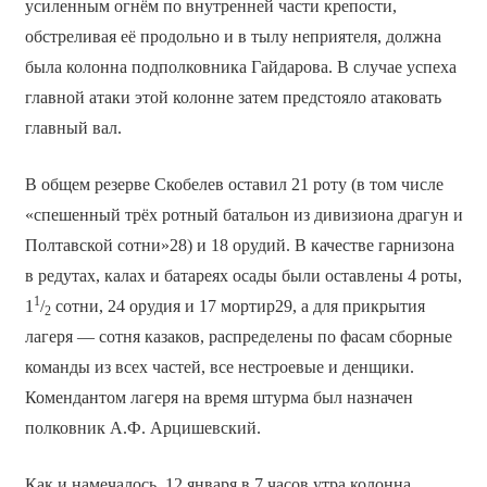
усиленным огнём по внутренней части крепости,
обстреливая её продольно и в тылу неприятеля, должна
была колонна подполковника Гайдарова. В случае успеха
главной атаки этой колонне затем предстояло атаковать
главный вал.
В общем резерве Скобелев оставил 21 роту (в том числе
«спешенный трёх ротный батальон из дивизиона драгун и
Полтавской сотни»28) и 18 орудий. В качестве гарнизона
в редутах, калах и батареях осады были оставлены 4 роты,
1
1
/
сотни, 24 орудия и 17 мортир29, а для прикрытия
2
лагеря — сотня казаков, распределены по фасам сборные
команды из всех частей, все нестроевые и денщики.
Комендантом лагеря на время штурма был назначен
полковник А.Ф. Арцишевский.
Как и намечалось, 12 января в 7 часов утра колонна