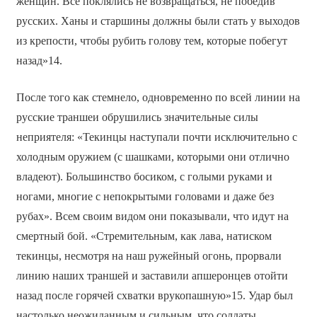
женщин. Все поклялись не возвращаться, не победив
русских. Ханы и старшины должны были стать у выходов
из крепости, чтобы рубить голову тем, которые побегут
назад»14.
После того как стемнело, одновременно по всей линии на
русские траншеи обрушились значительные силы
неприятеля: «Текинцы наступали почти исключительно с
холодным оружием (с шашками, которыми они отлично
владеют). Большинство босиком, с голыми руками и
ногами, многие с непокрытыми головами и даже без
рубах». Всем своим видом они показывали, что идут на
смертный бой. «Стремительным, как лава, натиском
текинцы, несмотря на наш ружейный огонь, прорвали
линию наших траншей и заставили апшеронцев отойти
назад после горячей схватки врукопашную»15. Удар был
настолько неожиданным и сильным, что солдаты