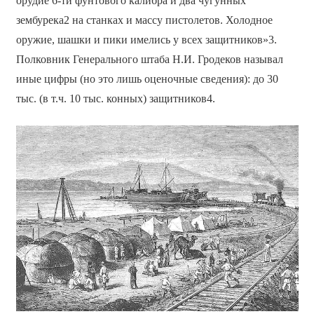
орудие 6-ти фунтового калибра и два чугунных
зембурека2 на станках и массу пистолетов. Холодное
оружие, шашки и пики имелись у всех защитников»3.
Полковник Генерального штаба Н.И. Гродеков называл
иные цифры (но это лишь оценочные сведения): до 30
тыс. (в т.ч. 10 тыс. конных) защитников4.