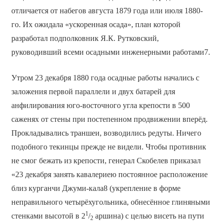
отличается от набегов августа 1879 года или июля 1880-
го. Их ожидала «ускоренная осада», план которой
разработал подполковник Я.К. Рутковский,
руководивший всеми осадными инженерными работами7.
Утром 23 декабря 1880 года осадные работы начались с
заложения первой параллели и двух батарей для
анфилирования юго-восточного угла крепости в 500
саженях от стены при постепенном продвижении вперёд.
Прокладывались траншеи, возводились редуты. Ничего
подобного текинцы прежде не видели. Чтобы противник
не смог бежать из крепости, генерал Скобелев приказал
«23 декабря занять кавалериею постоянное расположение
близ курганчи Джуми-кала8 (укрепление в форме
неправильного четырёхугольника, обнесённое глиняными
1
стенками высотой в 2
/
аршина) с целью висеть на пути
2