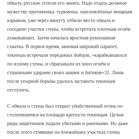
обвалу, русские успели его занять. Надо отдать должное
мужеству противника: туркмены, ошеломлённые мощным
взрывом, уже через минуту отбили место обвала и
соседние участки стены, чтобы встретить плотным огнём
атаковавших. Затем началась яростная рукопашная
схватка. В первое время, занимая широкий парапет,
текинцы встречали передовых бойцов, «карабкавшихся
по излому стены, и сбрасывали их вниз огнём и
страшными ударами своих шашек и батиков»32. Лишь
после упорной борьбы удалось заставить текинцев
отступить.
С обвала и стены был открыт убийственный огонь по
столпившимся на площади крепости текинцам. Целые
ряды защитников падали убитыми и ранеными. Но даже
после этого стоявшие на ближайших участках стены