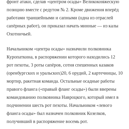
фронт атаки, сделав «центром осады» Великокняжескую
позицию вместе с редутом № 2. Кроме движения вперёд
работами траншейными и сапными (одна из отраслей
сапёрных работ), он приказал начать минные — из калы
Охотничьей.
Начальником «центра осады» назначили полковника
Куропаткина, в распоряжении которого находились 12
рот пехоты, 3 роты сапёров, сотня спешенных казаков
(оренбургских и уральских)20, 6 орудий, 2 картечницы, 10
мортир, ракетная команда. Остальные осадные работы
правого фланга («правый фланг осады») были вверены
командованию полковника Навроцкого, который имел в
подчинении шесть рот пехоты. Начальником «левого
фланга осады» был назначен полковник Козелков,
получивший в распоряжение восемь рот.