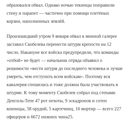
образовался обвал. Однако ночью текинцы поправили
стену и парапет — частично при помощи плетёных
корзин, наполненных землёй.
Произошедший утром 9 января обвал в минной галерее
заставил Скобелева перенести штурм крепости на 12
число. Накануне все войска предупредили, что команды
«отбой» не будет — начальник отряда объявил о
решимости «вести штурм до последнего человека и лучше
умереть, чем отступить всем войскам». Поэтому вся
кавалерия спешилась и тоже должна была участвовать в
штурме. К тому моменту Скобелев собрал под стенами
Денгиль-Тепе 47 рот пехоты, 9 эскадронов и сотен
конницы, 58 орудий, 5 картечниц, 16 мортир — всего 227
офицеров и 6672 нижних чина25.