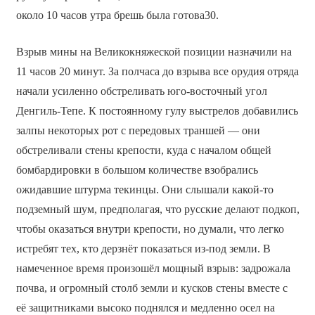
около 10 часов утра брешь была готова30.
Взрыв мины на Великокняжеской позиции назначили на
11 часов 20 минут. За полчаса до взрыва все орудия отряда
начали усиленно обстреливать юго-восточный угол
Денгиль-Тепе. К постоянному гулу выстрелов добавились
залпы некоторых рот с передовых траншей — они
обстреливали стены крепости, куда с началом общей
бомбардировки в большом количестве взобрались
ожидавшие штурма текинцы. Они слышали какой-то
подземный шум, предполагая, что русские делают подкоп,
чтобы оказаться внутри крепости, но думали, что легко
истребят тех, кто дерзнёт показаться из-под земли. В
намеченное время произошёл мощный взрыв: задрожала
почва, и огромный столб земли и кусков стены вместе с
её защитниками высоко поднялся и медленно осел на