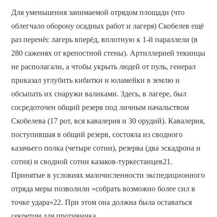
Для уменьшения занимаемой отрядом площади (что
облегчало оборону осадных работ и лагеря) Скобелев ещё
раз перенёс лагерь вперёд, вплотную к 1-й параллели (в
280 саженях от крепостной стены). Артиллерией текинцы
не располагали, а чтобы укрыть людей от пуль, генерал
приказал углубить кибитки и юламейки в землю и
обсыпать их снаружи валиками. Здесь, в лагере, был
сосредоточен общий резерв под личным начальством
Скобелева (17 рот, вся кавалерия и 30 орудий). Кавалерия,
поступившая в общий резерв, состояла из сводного
казачьего полка (четыре сотни), резерва (два эскадрона и
сотня) и сводной сотни казаков-туркестанцев21.
Принятые в условиях малочисленности экспедиционного
отряда меры позволили «собрать возможно более сил в
точке удара»22. При этом она должна была оставаться
секретом для противника.