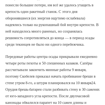
понесли большие потери, им всё же удалось утащить в
крепость один ракетный станок. С этого дня
оборонявшиеся (их энергия ощутимо ослабевала)
надеялись только на рукопашный бой внутри крепости. В
ней находилось много раненых, но сохранялась
решимость сопротивляться до конца — в период осады
среди текинцев не было ни одного перебежчика.
Передовые работы центра осады прикрывали ежедневно
четыре роты пехоты и 50 спешенных казаков. Сапёры
рассчитывали закончить минные работы 9 января,
поэтому Скобелев приказал начать пробивание бреши в
стене утром 8-го, а штурм планировался на 10 января24.
Орудия брешь-батареи стали разбивать стену в 30 саженях
от юго-западного угла крепости. После двухчасовой
канонады обвалился парапет на 10 сажен длины и