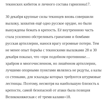
текинских кибиток и личного состава гарнизона17.
30 декабря крупные силы текинцев вновь совершили
вылазку, захватив ещё одно русское орудие, но были
вынуждены бежать в крепость. Её внутреннюю часть
стала усиленно обстреливать гранатами и бомбами
русская артиллерии, нанося врагу огромные потери. Тем
не менее опыт борьбы с текинскими вылазками 28 и 30
декабря показал, что «при подобном противнике…
храбром и многочисленном, но лишённом артиллерии,
лучшими опорными пунктами являлись не редуты, а калы
со стенками, для эскалады которых требуются штурмовые
лестницы. Поэтому, несмотря на наибольшую близость к
крепости, самой безопасной от атаки была позиция
Великокняжеская с её тремя калами»18.