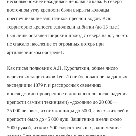
несколько южнее находилась небольшая кала. В северо-
восточном углу крепости были вырыты колодцы,
обеспечивавшие защитников пресной водой. Всю
территорию крепости заполняли кибитки (до 13 тыс.),
был лишь оставлен широкий проезд с севера на юг, но это
не спасало население от огромных потерь при
артиллерийском обстреле1.
Как писал полковник А.Н. Куропаткин, общее число
вероятных защитников Геок-Тепе (основанное на данных
экспедиции 1879 г. и расспросных сведениях,
впоследствии проверенное и дополненное после падения
крепости самими текинцами) «доходило до 20 000—
25 000 человек, из них конницы до 5000, а всех жителей в
крепости было до 45 000 душ. Защитники имели около
5000 ружей, из коих 500 скорострельных, одно медное