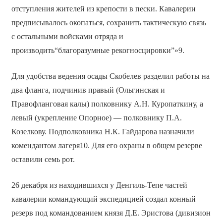
отступления жителей из крепости в пески. Кавалерии
предписывалось окопаться, сохранить тактическую связь
с остальными войсками отряда и
производить“благоразумные рекогносцировки”»9.
Для удобства ведения осады Скобелев разделил работы на
два фланга, подчинив правый (Ольгинская и
Правофланговая калы) полковнику А.Н. Куропаткину, а
левый (укрепление Опорное) — полковнику П.А.
Козелкову. Подполковника Н.К. Гайдарова назначили
комендантом лагеря10. Для его охраны в общем резерве
оставили семь рот.
26 декабря из находившихся у Денгиль-Тепе частей
кавалерии командующий экспедицией создал конный
резерв под командованием князя Д.Е. Эристова (дивизион