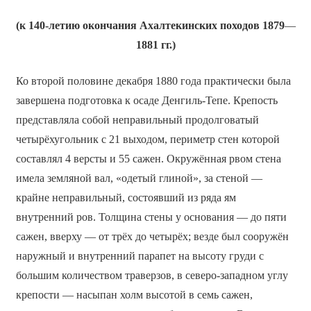
(к 140-летию окончания Ахалтекинских походов 1879
—
1881 гг.)
Ко второй половине декабря 1880 года практически была
завершена подготовка к осаде Денгиль-Тепе. Крепость
представляла собой неправильный продолговатый
четырёхугольник c 21 выходом, периметр стен которой
составлял 4 версты и 55 сажен. Окружённая рвом стена
имела земляной вал, «одетый глиной», за стеной —
крайне неправильный, состоявший из ряда ям
внутренний ров. Толщина стены у основания — до пяти
сажен, вверху — от трёх до четырёх; везде был сооружён
наружный и внутренний парапет на высоту груди с
большим количеством траверзов, в северо-западном углу
крепости — насыпан холм высотой в семь сажен,