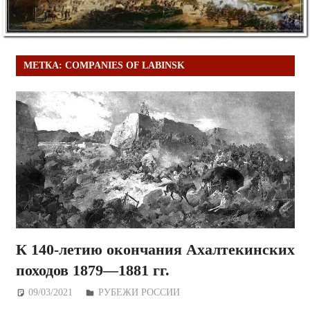
МЕТКА:
COMPANIES OF LABINSK
К 140-летию окончания Ахалтекинских
походов 1879—1881 гг.
09/03/2021
Дежурный по Редакции
РУБЕЖИ РОССИИ