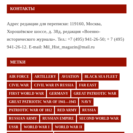
КОНТАКТЫ
Адрес редакции для переписки: 119160, Москва,
Хорошёвское шоссе, д. 38д, редакция «Военно-
исторического журнала». Тел.: +7 (495) 941-26-50; + 7 (495)
941-26-12. E-mail: Mil_Hist_magazin@mail.ru
МЕТКИ
AIR FORCE
ARTILLERY
AVIATION
BLACK SEA FLEET
CIVIL WAR
CIVIL WAR IN RUSSIA
FAR EAST
FIRST WORLD WAR
GERMANY
GREAT PATRIOTIC WAR
GREAT PATRIOTIC WAR OF 1941—1945
NAVY
PATRIOTIC WAR OF 1812
RED ARMY
RUSSIA
RUSSIAN ARMY
RUSSIAN EMPIRE
SECOND WORLD WAR
USSR
WORLD WAR I
WORLD WAR II