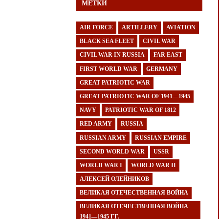
МЕТКИ
AIR FORCE
ARTILLERY
AVIATION
BLACK SEA FLEET
CIVIL WAR
CIVIL WAR IN RUSSIA
FAR EAST
FIRST WORLD WAR
GERMANY
GREAT PATRIOTIC WAR
GREAT PATRIOTIC WAR OF 1941—1945
NAVY
PATRIOTIC WAR OF 1812
RED ARMY
RUSSIA
RUSSIAN ARMY
RUSSIAN EMPIRE
SECOND WORLD WAR
USSR
WORLD WAR I
WORLD WAR II
АЛЕКСЕЙ ОЛЕЙНИКОВ
ВЕЛИКАЯ ОТЕЧЕСТВЕННАЯ ВОЙНА
ВЕЛИКАЯ ОТЕЧЕСТВЕННАЯ ВОЙНА
1941—1945 ГГ.