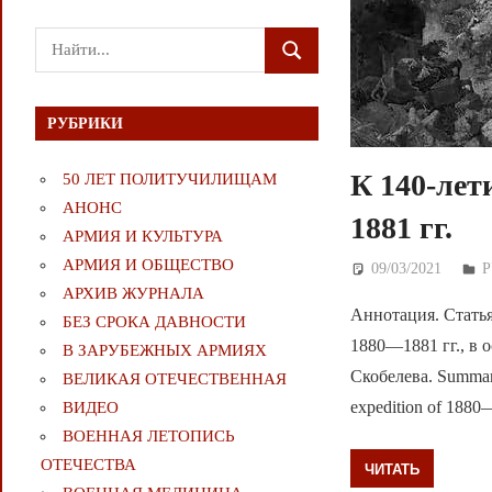
Поиск
ПОИСК
для:
РУБРИКИ
К 140-лет
50 ЛЕТ ПОЛИТУЧИЛИЩАМ
АНОНС
1881 гг.
АРМИЯ И КУЛЬТУРА
АРМИЯ И ОБЩЕСТВО
09/03/2021
Д
АРХИВ ЖУРНАЛА
Аннотация. Стать
БЕЗ СРОКА ДАВНОСТИ
1880—1881 гг., в 
В ЗАРУБЕЖНЫХ АРМИЯХ
Скобелева. Summary.
ВЕЛИКАЯ ОТЕЧЕСТВЕННАЯ
expedition of 1880—1
ВИДЕО
ВОЕННАЯ ЛЕТОПИСЬ
ОТЕЧЕСТВА
ЧИТАТЬ