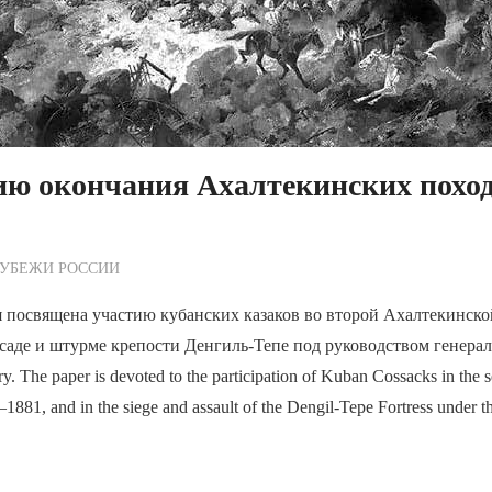
ию окончания Ахалтекинских похо
ежурный по Редакции
РУБЕЖИ РОССИИ
я посвящена участию кубанских казаков во второй Ахалтекинск
осаде и штурме крепости Денгиль-Тепе под руководством генера
 The paper is devoted to the participation of Kuban Cossacks in the 
881, and in the siege and assault of the Dengil-Tepe Fortress under t