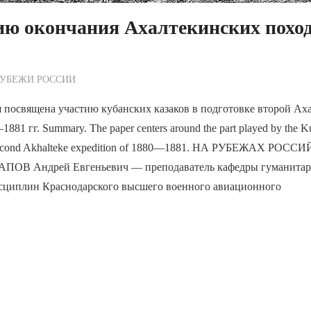
ию окончания Ахалтекинских похо
ежурный по Редакции
РУБЕЖИ РОССИИ
 посвящена участию кубанских казаков в подготовке второй Ах
81 гг. Summary. The paper centers around the part played by the K
he second Akhalteke expedition of 1880—1881. НА РУБЕЖАХ РОС
 Андрей Евгеньевич — преподаватель кафедры гуманитарн
сциплин Краснодарского высшего военного авиационного