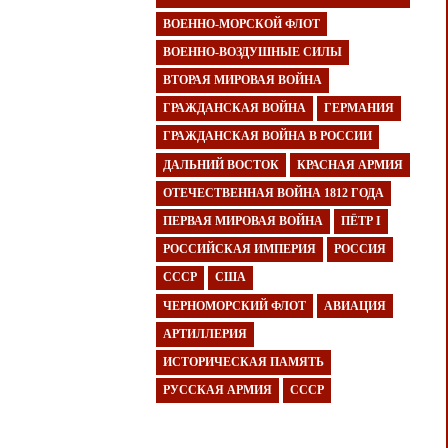
ВОЕННО-МОРСКОЙ ФЛОТ
ВОЕННО-ВОЗДУШНЫЕ СИЛЫ
ВТОРАЯ МИРОВАЯ ВОЙНА
ГРАЖДАНСКАЯ ВОЙНА
ГЕРМАНИЯ
ГРАЖДАНСКАЯ ВОЙНА В РОССИИ
ДАЛЬНИЙ ВОСТОК
КРАСНАЯ АРМИЯ
ОТЕЧЕСТВЕННАЯ ВОЙНА 1812 ГОДА
ПЕРВАЯ МИРОВАЯ ВОЙНА
ПЁТР I
РОССИЙСКАЯ ИМПЕРИЯ
РОССИЯ
СССР
США
ЧЕРНОМОРСКИЙ ФЛОТ
АВИАЦИЯ
АРТИЛЛЕРИЯ
ИСТОРИЧЕСКАЯ ПАМЯТЬ
РУССКАЯ АРМИЯ
СССР