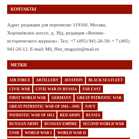
КОНТАКТЫ
Адрес редакции для переписки: 119160, Москва,
Хорошёвское шоссе, д. 38д, редакция «Военно-
исторического журнала». Тел.: +7 (495) 941-26-50; + 7 (495)
941-26-12. E-mail: Mil_Hist_magazin@mail.ru
МЕТКИ
AIR FORCE
ARTILLERY
AVIATION
BLACK SEA FLEET
CIVIL WAR
CIVIL WAR IN RUSSIA
FAR EAST
FIRST WORLD WAR
GERMANY
GREAT PATRIOTIC WAR
GREAT PATRIOTIC WAR OF 1941—1945
NAVY
PATRIOTIC WAR OF 1812
RED ARMY
RUSSIA
RUSSIAN ARMY
RUSSIAN EMPIRE
SECOND WORLD WAR
USSR
WORLD WAR I
WORLD WAR II