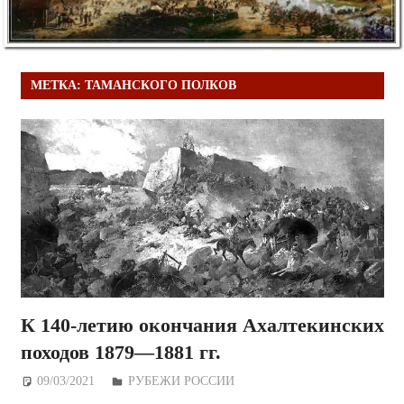
МЕТКА:
ТАМАНСКОГО ПОЛКОВ
К 140-летию окончания Ахалтекинских
походов 1879—1881 гг.
09/03/2021
Дежурный по Редакции
РУБЕЖИ РОССИИ