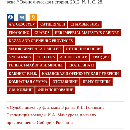
века // Экономическая история. 2012. № 1. С. 28.
A.V. OLSUFYEV
CATHERINE II
CHAMBER SUMS
FINANCING
GUARDS
HER IMPERIAL MAJESTY’S CABINET
KAZAN AND ORENBURG PROVINCES
MAJOR GENERAL A.I. MILLER
RETIRED SOLDIERS
S.M. KOZMIN
SETTLERS
А.В. ОЛСУФЬЕВ
ГВАРДИЯ
ГЕНЕРАЛ-МАЙОР А.И. МИЛЛЕР
ЕКАТЕРИНА II
КАБИНЕТ Е.И.В.
КАЗАНСКАЯ И ОРЕНБУРГСКАЯ ГУБЕРНИИ
КОМНАТНАЯ СУММА
ОТСТАВНИКИ
ПЕРЕСЕЛЕНЦЫ
С.М. КОЗМИН
ФИНАНСИРОВАНИЕ
Навигация
Предыдущая
Судьба инженер-флагмана 3 ранга К.В. Голицына
Следующая
публикация
Экспедиция воеводы И.А. Мансурова и начало
по
публикация
присоединения Сибири к России