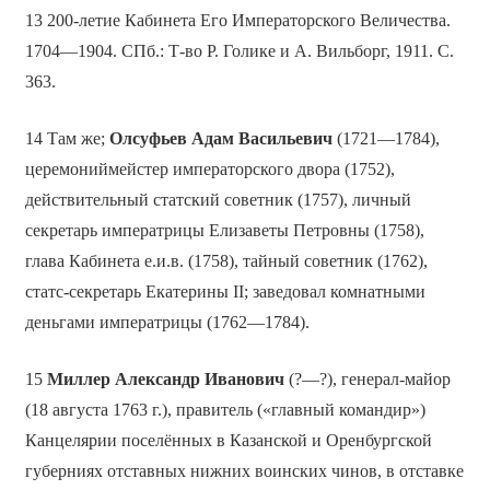
13 200-летие Кабинета Его Императорского Величества.
1704—1904. СПб.: Т-во Р. Голике и А. Вильборг, 1911. С.
363.
14 Там же;
Олсуфьев Адам Васильевич
(1721—1784),
церемониймейстер императорского двора (1752),
действительный статский советник (1757), личный
секретарь императрицы Елизаветы Петровны (1758),
глава Кабинета е.и.в. (1758), тайный советник (1762),
статс-секретарь Екатерины II; заведовал комнатными
деньгами императрицы (1762—1784).
15
Миллер Александр Иванович
(?—?), генерал-майор
(18 августа 1763 г.), правитель («главный командир»)
Канцелярии поселённых в Казанской и Оренбургской
губерниях отставных нижних воинских чинов, в отставке