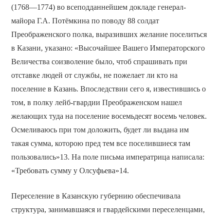
(1768—1774) во всеподданнейшем докладе генерал-
майора Г.А. Потёмкина по поводу 88 солдат
Преображенского полка, выразивших желание поселиться
в Казани, указано: «Высочайшее Вашего Императорского
Величества соизволение было, чтоб спрашивать при
отставке людей от службы, не пожелает ли кто на
поселение в Казань. Впоследствии сего я, известившись о
том, в полку лейб-гвардии Преображенском нашел
желающих туда на поселение восемьдесят восемь человек.
Осмеливаюсь при том доложить, будет ли выдана им
такая сумма, которою пред тем все поселившиеся там
пользовались»13. На поле письма императрица написала:
«Требовать сумму у Олсуфьева»14.
Переселение в Казанскую губернию обеспечивала
структура, занимавшаяся и гвардейскими переселенцами,