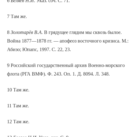
6
Беляев Н.И
. Указ. соч. С. 71.
7 Там же.
8
Золотарёв В.А.
В грядущее глядим мы сквозь былое.
Война 1877—1878 гг. — апофеоз восточного кризиса. М.:
Абизо; Юпапс, 1997. С. 22, 23.
9 Российский государственный архив Военно-морского
флота (РГА ВМФ). Ф. 243. Оп. 1. Д. 8094. Л. 348.
10 Там же.
11 Там же.
12 Там же.