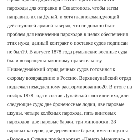
пароходы для отправки в Севастополь, чтобы затем
направить их на Дунай, и хотя главнокомандующий
действующей армией заверял, что не должно быть
проблем для назначения пароходов в целях обеспечения
этих нужд, данный контракт о поставке судов подписан
не был19. В августе 1878 года румынские военные суда
были возвращены законному правительству.
Нижнедунайский отряд речных судов готовился к
скорому возвращению в Россию, Верхнедунайский отряд
подлежал немедленному расформированию20. В итоге на
ноябрь 1878 года в состав Дунайской флотилии входили
следующие суда: две броненосные лодки, две паровые
шхуны, четыре колёсных парохода, пять винтовых
пароходов, две паровые баржи, три миноноски, 28
паровых катеров, две деревянные баржи, вместо шухны
«Ворон» в Сулину прибыл корвет «Память Меркурия», в