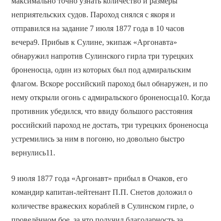
максимально точно узнать количество и размеры
неприятельских судов. Пароход снялся с якоря и
отправился на задание 7 июля 1877 года в 10 часов
вечера9. Прибыв к Сулине, экипаж «Аргонавта»
обнаружил напротив Сулинского гирла три турецких
броненосца, один из которых был под адмиральским
флагом. Вскоре российский пароход был обнаружен, и по
нему открыли огонь с адмиральского броненосца10. Когда
противник убедился, что ввиду большого расстояния
российский пароход не достать, три турецких броненосца
устремились за ним в погоню, но довольно быстро
вернулись11.
9 июля 1877 года «Аргонавт» прибыл в Очаков, его
командир капитан-лейтенант П.П. Снетов доложил о
количестве вражеских кораблей в Сулинском гирле, о
проведённом бое, за что получил благодарность за