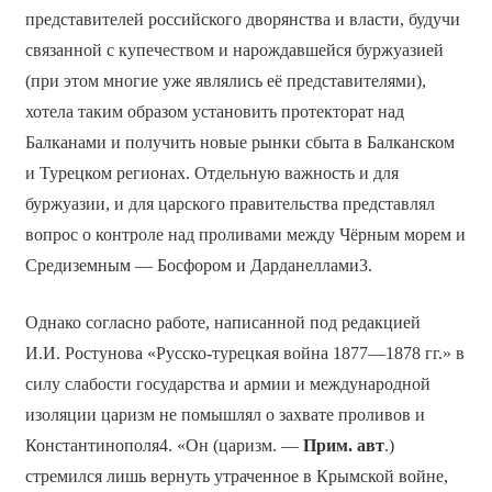
представителей российского дворянства и власти, будучи
связанной с купечеством и нарождавшейся буржуазией
(при этом многие уже являлись её представителями),
хотела таким образом установить протекторат над
Балканами и получить новые рынки сбыта в Балканском
и Турецком регионах. Отдельную важность и для
буржуазии, и для царского правительства представлял
вопрос о контроле над проливами между Чёрным морем и
Средиземным — Босфором и Дарданеллами3.
Однако согласно работе, написанной под редакцией
И.И. Ростунова «Русско-турецкая война 1877—1878 гг.» в
силу слабости государства и армии и международной
изоляции царизм не помышлял о захвате проливов и
Константинополя4. «Он (царизм. —
Прим. авт
.)
стремился лишь вернуть утраченное в Крымской войне,