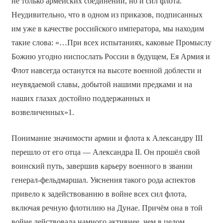
не только армейских соединений, но и сил флота.
Неудивительно, что в одном из приказов, подписанных
им уже в качестве российского императора, мы находим
такие слова: «…При всех испытаниях, каковые Промыслу
Божию угодно ниспослать России в будущем, Ея Армия и
Флот навсегда останутся на высоте военной доблести и
неувядаемой славы, добытой нашими предками и на
наших глазах достойно поддержанных и
возвеличенных»1.
Понимание значимости армии и флота к Александру III
перешло от его отца — Александра II. Он прошёл свой
воинский путь, завершив карьеру военного в звании
генерал-фельдмаршал. Уяснения такого рода аспектов
привело к задействованию в войне всех сил флота,
включая речную флотилию на Дунае. Причём она в той
войне действовала намного активнее, чем в целом