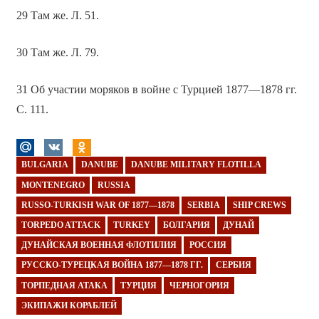
29 Там же. Л. 51.
30 Там же. Л. 79.
31 Об участии моряков в войне с Турцией 1877—1878 гг.
С. 111.
BULGARIA
DANUBE
DANUBE MILITARY FLOTILLA
MONTENEGRO
RUSSIA
RUSSO-TURKISH WAR OF 1877—1878
SERBIA
SHIP CREWS
TORPEDO ATTACK
TURKEY
БОЛГАРИЯ
ДУНАЙ
ДУНАЙСКАЯ ВОЕННАЯ ФЛОТИЛИЯ
РОССИЯ
РУССКО-ТУРЕЦКАЯ ВОЙНА 1877—1878 ГГ.
СЕРБИЯ
ТОРПЕДНАЯ АТАКА
ТУРЦИЯ
ЧЕРНОГОРИЯ
ЭКИПАЖИ КОРАБЛЕЙ