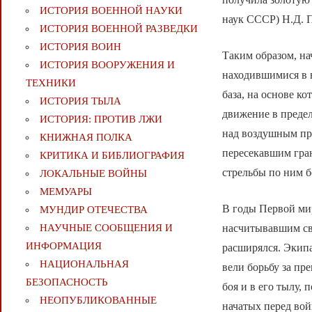
ИСТОРИЯ ВОЕННОЙ НАУКИ
наук СССР) Н.Д. П
ИСТОРИЯ ВОЕННОЙ РАЗВЕДКИ
ИСТОРИЯ ВОИН
Таким образом, на
ИСТОРИЯ ВООРУЖЕНИЯ И
находившимися в в
ТЕХНИКИ
база, на основе к
ИСТОРИЯ ТЫЛА
движение в предел
ИСТОРИЯ: ПРОТИВ ЛЖИ
над воздушным пр
КНИЖНАЯ ПОЛКА
пересекавшим гра
КРИТИКА И БИБЛИОГРАФИЯ
стрельбы по ним 
ЛОКАЛЬНЫЕ ВОЙНЫ
МЕМУАРЫ
В годы Первой мир
МУНДИР ОТЕЧЕСТВА
НАУЧНЫЕ СООБЩЕНИЯ И
насчитывавшим свы
ИНФОРМАЦИЯ
расширялся. Экипа
НАЦИОНАЛЬНАЯ
вели борьбу за пр
БЕЗОПАСНОСТЬ
боя и в его тылу,
НЕОПУБЛИКОВАННЫЕ
начатых перед во