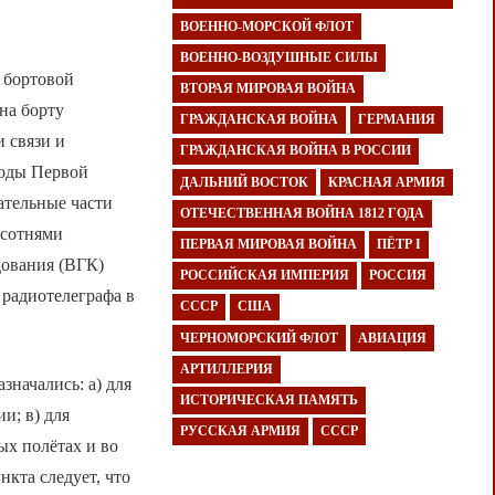
ВОЕННО-МОРСКОЙ ФЛОТ
ВОЕННО-ВОЗДУШНЫЕ СИЛЫ
 бортовой
ВТОРАЯ МИРОВАЯ ВОЙНА
на борту
ГРАЖДАНСКАЯ ВОЙНА
ГЕРМАНИЯ
 связи и
ГРАЖДАНСКАЯ ВОЙНА В РОССИИ
годы Первой
ДАЛЬНИЙ ВОСТОК
КРАСНАЯ АРМИЯ
ательные части
ОТЕЧЕСТВЕННАЯ ВОЙНА 1812 ГОДА
 сотнями
ПЕРВАЯ МИРОВАЯ ВОЙНА
ПЁТР I
дования (ВГК)
РОССИЙСКАЯ ИМПЕРИЯ
РОССИЯ
 радиотелеграфа в
СССР
США
ЧЕРНОМОРСКИЙ ФЛОТ
АВИАЦИЯ
АРТИЛЛЕРИЯ
начались: а) для
ИСТОРИЧЕСКАЯ ПАМЯТЬ
и; в) для
РУССКАЯ АРМИЯ
СССР
ых полётах и во
кта следует, что