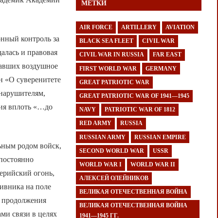
МЕТКИ
AIR FORCE
ARTILLERY
AVIATION
онный контроль за
BLACK SEA FLEET
CIVIL WAR
алась и правовая
CIVIL WAR IN RUSSIA
FAR EAST
вавших воздушное
FIRST WORLD WAR
GERMANY
н «О суверенитете
GREAT PATRIOTIC WAR
 нарушителям,
GREAT PATRIOTIC WAR OF 1941—1945
вия вплоть «…до
NAVY
PATRIOTIC WAR OF 1812
RED ARMY
RUSSIA
RUSSIAN ARMY
RUSSIAN EMPIRE
ьным родом войск,
SECOND WORLD WAR
USSR
 постоянно
WORLD WAR I
WORLD WAR II
ерийский огонь,
АЛЕКСЕЙ ОЛЕЙНИКОВ
тивника на поле
ВЕЛИКАЯ ОТЕЧЕСТВЕННАЯ ВОЙНА
о продолжения
ВЕЛИКАЯ ОТЕЧЕСТВЕННАЯ ВОЙНА
ми связи в целях
1941—1945 ГГ.