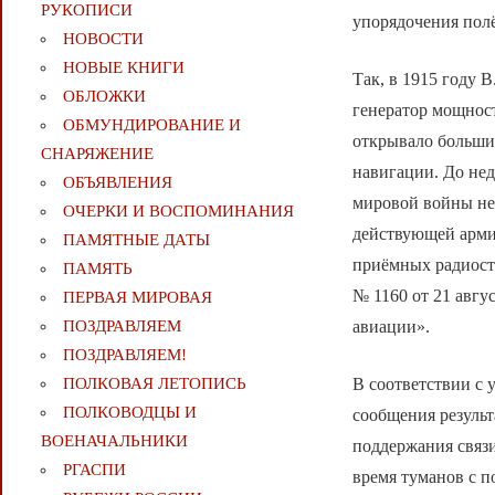
РУКОПИСИ
упорядочения полё
НОВОСТИ
НОВЫЕ КНИГИ
Так, в 1915 году 
ОБЛОЖКИ
генератор мощност
ОБМУНДИРОВАНИЕ И
открывало больши
СНАРЯЖЕНИЕ
навигации. До нед
ОБЪЯВЛЕНИЯ
мировой войны не 
ОЧЕРКИ И ВОСПОМИНАНИЯ
действующей арми
ПАМЯТНЫЕ ДАТЫ
приёмных радиост
ПАМЯТЬ
№ 1160 от 21 авгу
ПЕРВАЯ МИРОВАЯ
ПОЗДРАВЛЯЕМ
авиации».
ПОЗДРАВЛЯЕМ!
ПОЛКОВАЯ ЛЕТОПИСЬ
В соответствии с 
ПОЛКОВОДЦЫ И
сообщения результ
ВОЕНАЧАЛЬНИКИ
поддержания связи
РГАСПИ
время туманов с п