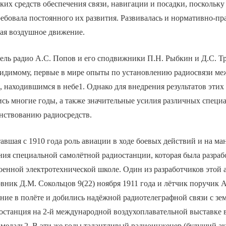
ких средств обеспечения связи, навигации и посадки, поскольку
бовала постоянного их развития. Развивалась и нормативно-пра
ая воздушное движение.
тель радио А.С. Попов и его сподвижники П.Н. Рыбкин и Д.С. 
видимому, первые в мире опыты по установлению радиосвязи ме
 находившимся в небе1. Однако для внедрения результатов этих
сь многие годы, а также значительные усилия различных специ
енствованию радиосредств.
авшая с 1910 года роль авиации в ходе боевых действий и на ма
ния специальной самолётной радиостанции, которая была разрабо
оенной электротехнической школе. Один из разработчиков этой
ник Д.М. Сокольцов 9(22) ноября 1911 года и лётчик поручик 
ние в полёте и добились надёжной радиотелеграфной связи с зе
иостанция на 2-й международной воздухоплавательной выставке 
 медаль2. В эти же годы талантливый радиоинженер (будущий 