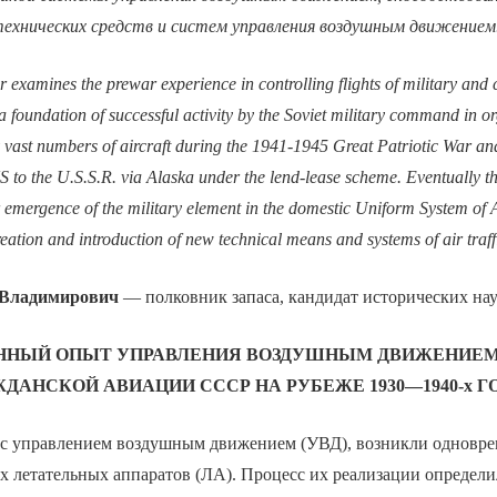
технических средств и систем управления воздушным движением
examines the prewar experience in controlling flights of military and ci
a foundation of successful activity by the Soviet military command in o
by vast numbers of aircraft during the 1941-1945 Great Patriotic War and 
S to the U.S.S.R. via Alaska under the lend-lease scheme. Eventually 
emergence of the military element in the domestic Uniform System of Ai
creation and introduction of new technical means and systems of air traff
Владимирович
— полковник запаса, кандидат исторических нау
ННЫЙ ОПЫТ УПРАВЛЕНИЯ ВОЗДУШНЫМ ДВИЖЕНИЕМ
ЖДАНСКОЙ АВИАЦИИ СССР
НА РУБЕЖЕ 1930—1940-х Г
е с управлением воздушным движением (УВД), возникли одновре
 летательных аппаратов (ЛА). Процесс их реализации определи