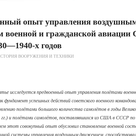
енный опыт управления воздушны
м военной и гражданской авиации
30—1940-х годов
ежурный по Редакции
СТОРИЯ ВООРУЖЕНИЯ И ТЕХНИКИ
тье исследуется предвоенный опыт управления полётами военн
ак фундамент успешных действий советского военного командова
равлению полётами большого количества самолётов в годы Вели
гг.) и полётами самолётов, поставлявшихся из США в СССР по л
йшем этот совокупный опыт обусловил становление военной сос
иной системы управления воздушным движением, способствовал