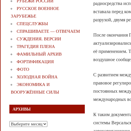
РУБЕЖИ РОССИИ
радиосредства ис
РУССКОЕ ВОЕННОЕ
вставала перед ко
ЗАРУБЕЖЬЕ
разрухой, двумя 
СПЕЦСЛУЖБЫ
СПРАШИВАЕТЕ — ОТВЕЧАЕМ
После окончания 
СУЖДЕНИЯ. ВЕРСИИ
актуализировалис
ТРАГЕДИЯ ПЛЕНА
её применением. Т
ФАМИЛЬНЫЙ АРХИВ
воздушное сообще
ФОРТИФИКАЦИЯ
ФОТО
С развитием межд
ХОЛОДНАЯ ВОЙНА
правовое регулиро
ЭКОНОМИКА И
постоянных между
ВООРУЖЁННЫЕ СИЛЫ
международных во
АРХИВЫ
К таким документа
системы Версальс
Архивы
аэронавигационны