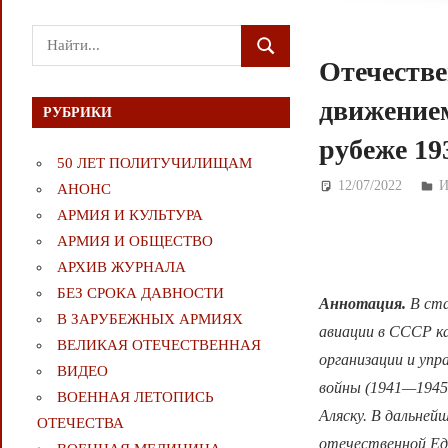
Поиск
ПОИСК
для:
Отечеств
движение
РУБРИКИ
рубеже 19
50 ЛЕТ ПОЛИТУЧИЛИЩАМ
12/07/2022
Д
И
АНОНС
АРМИЯ И КУЛЬТУРА
АРМИЯ И ОБЩЕСТВО
АРХИВ ЖУРНАЛА
БЕЗ СРОКА ДАВНОСТИ
Аннотация.
В ста
В ЗАРУБЕЖНЫХ АРМИЯХ
авиации в СССР к
ВЕЛИКАЯ ОТЕЧЕСТВЕННАЯ
организации и уп
ВИДЕО
войны (1941—1945 
ВОЕННАЯ ЛЕТОПИСЬ
Аляску. В дальне
ОТЕЧЕСТВА
отечественной Ед