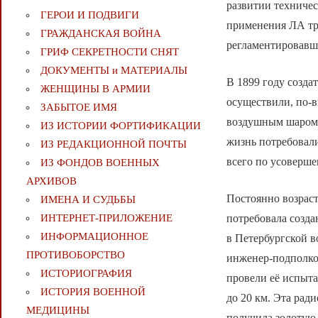
развитии техничес
ГЕРОИ И ПОДВИГИ
применения ЛА тре
ГРАЖДАНСКАЯ ВОЙНА
регламентировавш
ГРИФ СЕКРЕТНОСТИ СНЯТ
ДОКУМЕНТЫ и МАТЕРИАЛЫ
В 1899 году созда
ЖЕНЩИНЫ В АРМИИ
осуществили, по-
ЗАБЫТОЕ ИМЯ
воздушным шаром,
ИЗ ИСТОРИИ ФОРТИФИКАЦИИ
жизнь потребовали
ИЗ РЕДАКЦИОННОЙ ПОЧТЫ
всего по усоверш
ИЗ ФОНДОВ ВОЕННЫХ
АРХИВОВ
Постоянно возраст
ИМЕНА И СУДЬБЫ
ИНТЕРНЕТ-ПРИЛОЖЕНИЕ
потребовала созда
ИНФОРМАЦИОННОЕ
в Петербургской в
ПРОТИВОБОРСТВО
инженер-подполков
ИСТОРИОГРАФИЯ
провели её испыта
ИСТОРИЯ ВОЕННОЙ
до 20 км. Эта рад
МЕДИЦИНЫ
получила золотую