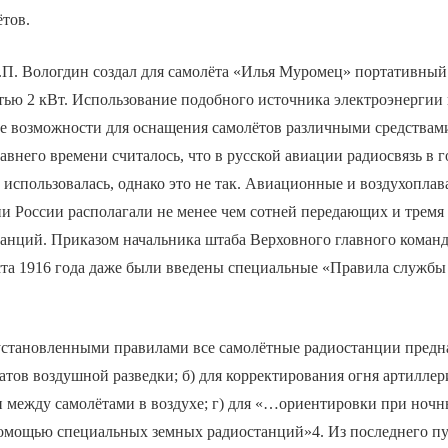
тов.
В.П. Вологдин создал для самолёта «Илья Муромец» портативный
ью 2 кВт. Использование подобного источника электроэнергии 
е возможности для оснащения самолётов различными средствами
авнего времени считалось, что в русской авиации радиосвязь в 
использовалась, однако это не так. Авиационные и воздухоплав
и России располагали не менее чем сотней передающих и тремя
анций. Приказом начальника штаба Верховного главного коман
ста 1916 года даже были введены специальные «Правила службы
установленными правилами все самолётные радиостанции предназ
атов воздушной разведки; б) для корректирования огня артиллери
 между самолётами в воздухе; г) для «…ориентировки при ночн
омощью специальных земных радиостанций»4. Из последнего пун