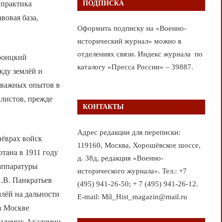
ПОДПИСКА
 практика
вовая база,
Оформить подписку на «Военно-
исторический журнал» можно в
отделениях связи. Индекс журнала по
Троицкий
каталогу «Пресса России» – 39887.
жду землёй и
 важных опытов в
алистов, прежде
КОНТАКТЫ
Адрес редакции для переписки:
нёврах войск
119160, Москва, Хорошёвское шоссе,
тана в 1911 году
д. 38д, редакция «Военно-
 аппаратуры
исторического журнала». Тел.: +7
А.В. Панкратьев
(495) 941-26-50; + 7 (495) 941-26-12.
млёй на дальности
E-mail: Mil_Hist_magazin@mail.ru
в Москве
академик Академии