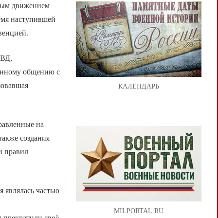
шным движением
ремя наступившей
венцией.
УВД,
венному общению с
зовавшая
КАЛЕНДАРЬ
равленные на
также создания
и правил
я являлась частью
MILPORTAL.RU
 прекратили своё