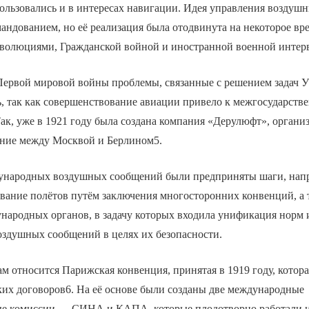
пользовались и в интересах навигации. Идея управления возду
мандованием, но её реализация была отодвинута на некоторое в
революциями, Гражданской войной и иностранной военной интер
Первой мировой войны проблемы, связанные с решением задач 
ь, так как совершенствование авиации привело к межгосударст
ак, уже в 1921 году была создана компания «Дерулюфт», органи
ние между Москвой и Берлином5.
ународных воздушных сообщений были предприняты шаги, нап
вание полётов путём заключения многосторонних конвенций, а 
народных органов, в задачу которых входила унификация норм 
здушных сообщений в целях их безопасности.
м относится Парижская конвенция, принятая в 1919 году, котора
ких договоров6. На её основе были созданы две международные
е комиссии — СИНА и КАПА, которые плодотворно работали и