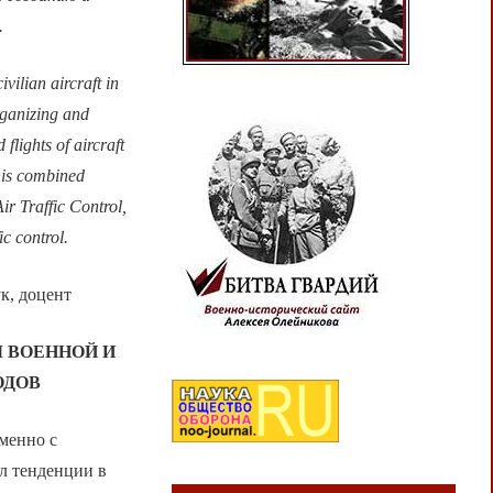
.
vilian aircraft in
rganizing and
flights of aircraft
this combined
r Traffic Control,
ic control.
к, доцент
 ВОЕННОЙ И
ОДОВ
менно с
л тенденции в