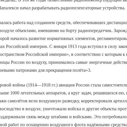
апалекси начал разрабатывать радиопеленгаторные устройства.
чалась работа над созданием средств, обеспечивавших дистанци
оздухе объектами, имевшими на борту радиопередатчик. Зарожд
оторой началось развитие нормативных элементов, регламентиро
ах Российской империи. С января 1913 года вступил в силу зако
остранством Российской империи», в соответствии с которым к
ницы России по воздуху, принимались самые энергичные дейст
боевыми патронами для прекращения полёта»3.
овой войны (1914—1918 гг.) авиация России стала самостоятел
ше 1000 летательных аппаратов, а круг задач, решавшихся ею,
жи самолётов вели воздушную разведку, корректировали артилл
евосходство в воздухе, уничтожали войска и другие объекты про
 поддерживали связь между штабами и войсками. Это потребовал
йной работ по оснащению воздушного флота надёжными средства