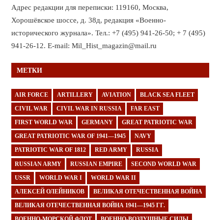
Адрес редакции для переписки: 119160, Москва,
Хорошёвское шоссе, д. 38д, редакция «Военно-
исторического журнала». Тел.: +7 (495) 941-26-50; + 7 (495)
941-26-12. E-mail: Mil_Hist_magazin@mail.ru
МЕТКИ
AIR FORCE
ARTILLERY
AVIATION
BLACK SEA FLEET
CIVIL WAR
CIVIL WAR IN RUSSIA
FAR EAST
FIRST WORLD WAR
GERMANY
GREAT PATRIOTIC WAR
GREAT PATRIOTIC WAR OF 1941—1945
NAVY
PATRIOTIC WAR OF 1812
RED ARMY
RUSSIA
RUSSIAN ARMY
RUSSIAN EMPIRE
SECOND WORLD WAR
USSR
WORLD WAR I
WORLD WAR II
АЛЕКСЕЙ ОЛЕЙНИКОВ
ВЕЛИКАЯ ОТЕЧЕСТВЕННАЯ ВОЙНА
ВЕЛИКАЯ ОТЕЧЕСТВЕННАЯ ВОЙНА 1941—1945 ГГ.
ВОЕННО-МОРСКОЙ ФЛОТ
ВОЕННО-ВОЗДУШНЫЕ СИЛЫ