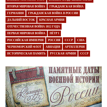
ВТОРАЯ МИРОВАЯ ВОЙНА
ГРАЖДАНСКАЯ ВОЙНА
ГЕРМАНИЯ
ГРАЖДАНСКАЯ ВОЙНА В РОССИИ
ДАЛЬНИЙ ВОСТОК
КРАСНАЯ АРМИЯ
ОТЕЧЕСТВЕННАЯ ВОЙНА 1812 ГОДА
ПЕРВАЯ МИРОВАЯ ВОЙНА
ПЁТР I
РОССИЙСКАЯ ИМПЕРИЯ
РОССИЯ
СССР
США
ЧЕРНОМОРСКИЙ ФЛОТ
АВИАЦИЯ
АРТИЛЛЕРИЯ
ИСТОРИЧЕСКАЯ ПАМЯТЬ
РУССКАЯ АРМИЯ
СССР