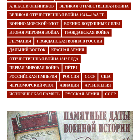
АЛЕКСЕЙ ОЛЕЙНИКОВ
ВЕЛИКАЯ ОТЕЧЕСТВЕННАЯ ВОЙНА
ВЕЛИКАЯ ОТЕЧЕСТВЕННАЯ ВОЙНА 1941—1945 ГГ.
ВОЕННО-МОРСКОЙ ФЛОТ
ВОЕННО-ВОЗДУШНЫЕ СИЛЫ
ВТОРАЯ МИРОВАЯ ВОЙНА
ГРАЖДАНСКАЯ ВОЙНА
ГЕРМАНИЯ
ГРАЖДАНСКАЯ ВОЙНА В РОССИИ
ДАЛЬНИЙ ВОСТОК
КРАСНАЯ АРМИЯ
ОТЕЧЕСТВЕННАЯ ВОЙНА 1812 ГОДА
ПЕРВАЯ МИРОВАЯ ВОЙНА
ПЁТР I
РОССИЙСКАЯ ИМПЕРИЯ
РОССИЯ
СССР
США
ЧЕРНОМОРСКИЙ ФЛОТ
АВИАЦИЯ
АРТИЛЛЕРИЯ
ИСТОРИЧЕСКАЯ ПАМЯТЬ
РУССКАЯ АРМИЯ
СССР