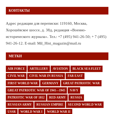
КОНТАКТЫ
Адрес редакции для переписки: 119160, Москва,
Хорошёвское шоссе, д. 38д, редакция «Военно-
исторического журнала». Тел.: +7 (495) 941-26-50; + 7 (495)
941-26-12. E-mail: Mil_Hist_magazin@mail.ru
МЕТКИ
AIR FORCE
ARTILLERY
AVIATION
BLACK SEA FLEET
CIVIL WAR
CIVIL WAR IN RUSSIA
FAR EAST
FIRST WORLD WAR
GERMANY
GREAT PATRIOTIC WAR
GREAT PATRIOTIC WAR OF 1941—1945
NAVY
PATRIOTIC WAR OF 1812
RED ARMY
RUSSIA
RUSSIAN ARMY
RUSSIAN EMPIRE
SECOND WORLD WAR
USSR
WORLD WAR I
WORLD WAR II