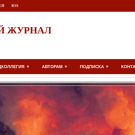
ЕН
RSS
Й ЖУРНАЛ
ДКОЛЛЕГИЯ
АВТОРАМ
ПОДПИСКА
КОНТ