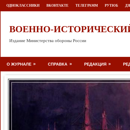
Перейти
ОДНОКЛАССНИКИ
ВКОНТАКТЕ
ТЕЛЕГРАММ
РУТЮБ
ДЗ
к
содержимому
ВОЕННО-ИСТОРИЧЕСКИ
Издание Министерства обороны России
О ЖУРНАЛЕ
СПРАВКА
РЕДАКЦИЯ
РЕ