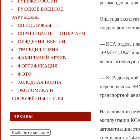
РУБЕЖИ РОССИИ
рекомендован для
РУССКОЕ ВОЕННОЕ
ЗАРУБЕЖЬЕ
Опытная эксплуата
СПЕЦСЛУЖБЫ
следующем состав
СПРАШИВАЕТЕ — ОТВЕЧАЕМ
СУЖДЕНИЯ. ВЕРСИИ
— КСА отдела пла
ТРАГЕДИЯ ПЛЕНА
ЭВМ ЕС-1841 и дв
ФАМИЛЬНЫЙ АРХИВ
вычислительную с
ФОРТИФИКАЦИЯ
ФОТО
— КСА дежурной с
ХОЛОДНАЯ ВОЙНА
персональных ЭВМ
ЭКОНОМИКА И
транспортной ави
ВООРУЖЁННЫЕ СИЛЫ
На основании рез
АРХИВЫ
эксплуатации КСА
автоматизации это
Архивы
специалисты 24-г