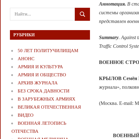
Аннотация.
В ста
Поиск
системы организац
ПОИСК
для:
представлен военн
РУБРИКИ
Summary
. Against 
Traffic С
ontrol Syst
50 ЛЕТ ПОЛИТУЧИЛИЩАМ
АНОНС
ВОЕННОЕ СТР
АРМИЯ И КУЛЬТУРА
АРМИЯ И ОБЩЕСТВО
КРЫЛОВ Семён 
АРХИВ ЖУРНАЛА
журнала», полковн
БЕЗ СРОКА ДАВНОСТИ
В ЗАРУБЕЖНЫХ АРМИЯХ
(Москва. E-mail: M
ВЕЛИКАЯ ОТЕЧЕСТВЕННАЯ
ВИДЕО
ВОЕННАЯ ЛЕТОПИСЬ
ОТЕЧЕСТВА
ВОЕННЫЙ