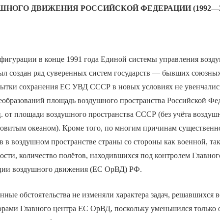
ШНОГО ДВИЖЕНИЯ РОССИЙСКОЙ ФЕДЕРАЦИИ (1992—200
онфигурации в конце 1991 года Единой системы управления воз
л создан ряд суверенных систем государств — бывших союзных 
ытки сохранения ЕС УВД СССР в новых условиях не увенчались
реобразований площадь воздушного пространства Российской Фе
ц. от площади воздушного пространства СССР (без учёта воздуш
овитым океаном). Кроме того, по многим причинам существенн
в в воздушном пространстве страны со стороны как военной, та
ности, количество полётов, находившихся под контролем Главно
ции воздушного движения (ЕС ОрВД) РФ.
анные обстоятельства не изменяли характера задач, решавшихся 
рами Главного центра ЕС ОрВД, поскольку уменьшился только о