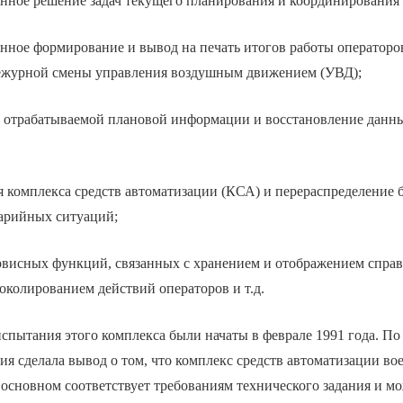
нное решение задач текущего планирования и координировани
нное формирование и вывод на печать итогов работы операторо
ежурной смены управления воздушным движением (УВД);
 отрабатываемой плановой информации и восстановление данны
 комплекса средств автоматизации (КСА) и перераспределение 
арийных ситуаций;
висных функций, связанных с хранением и отображением спра
колированием действий операторов и т.д.
спытания этого комплекса были начаты в феврале 1991 года. По 
я сделала вывод о том, что комплекс средств автоматизации во
 основном соответствует требованиям технического задания и м