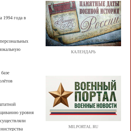
а 1994 года в
 персональных
локальную
КАЛЕНДАРЬ
 базе
олётов
 штатной
ащиванию уровня
осуществляли
MILPORTAL.RU
инистерства