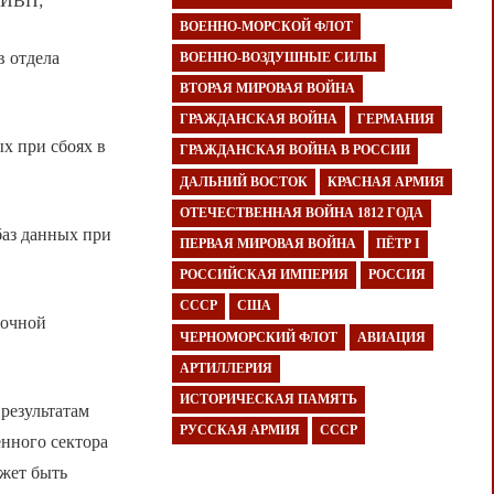
я ИВП;
ВОЕННО-МОРСКОЙ ФЛОТ
в отдела
ВОЕННО-ВОЗДУШНЫЕ СИЛЫ
ВТОРАЯ МИРОВАЯ ВОЙНА
ГРАЖДАНСКАЯ ВОЙНА
ГЕРМАНИЯ
х при сбоях в
ГРАЖДАНСКАЯ ВОЙНА В РОССИИ
ДАЛЬНИЙ ВОСТОК
КРАСНАЯ АРМИЯ
ОТЕЧЕСТВЕННАЯ ВОЙНА 1812 ГОДА
баз данных при
ПЕРВАЯ МИРОВАЯ ВОЙНА
ПЁТР I
РОССИЙСКАЯ ИМПЕРИЯ
РОССИЯ
СССР
США
вочной
ЧЕРНОМОРСКИЙ ФЛОТ
АВИАЦИЯ
АРТИЛЛЕРИЯ
ИСТОРИЧЕСКАЯ ПАМЯТЬ
результатам
РУССКАЯ АРМИЯ
СССР
енного сектора
ожет быть