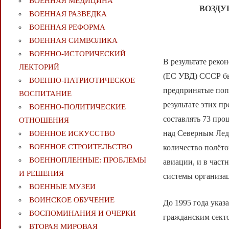
ВОЕННАЯ МЕДИЦИНА
ВОЗДУ
ВОЕННАЯ РАЗВЕДКА
ВОЕННАЯ РЕФОРМА
ВОЕННАЯ СИМВОЛИКА
ВОЕННО-ИСТОРИЧЕСКИЙ
В результате рек
ЛЕКТОРИЙ
(ЕС УВД) СССР бы
ВОЕННО-ПАТРИОТИЧЕСКОЕ
предпринятые поп
ВОСПИТАНИЕ
результате этих п
ВОЕННО-ПОЛИТИЧЕСКИE
составлять 73 про
ОТНОШЕНИЯ
над Северным Лед
ВОЕННОЕ ИСКУССТВО
ВОЕННОЕ СТРОИТЕЛЬСТВО
количество полёто
ВОЕННОПЛЕННЫЕ: ПРОБЛЕМЫ
авиации, и в част
И РЕШЕНИЯ
системы организа
ВОЕННЫЕ МУЗЕИ
ВОИНСКОЕ ОБУЧЕНИЕ
До 1995 года указ
ВОСПОМИНАНИЯ И ОЧЕРКИ
гражданским секто
ВТОРАЯ МИРОВАЯ