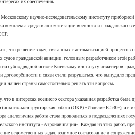
нтересах их обеспечения.
у, Московскому научно-исследовательскому институту приборной
ка комплекса средств автоматизации военного и гражданского с
ССР.
ть, что решение задач, связанных с автоматизацией процессов 
х судов гражданской авиации, головным разработчиком этой ра
и на субподрядной основе Киевскому институту инженеров граж
ти договорённости и связи стали разрушаться, что вынудило пре
ции нашей страны самостоятельно решать эти вопросы.
у, что в интересах военного сектора указанная разработка была 
опытно-конструкторская работа (ОКР) «Изделие Е-530»), а в и
ора аналогичная работа стала проводиться в подразделениях гос
ельского института «Аэронавигация». Каждая из этих работ, пре
ение ведомственных задач, взаимное согласование и сопряжени