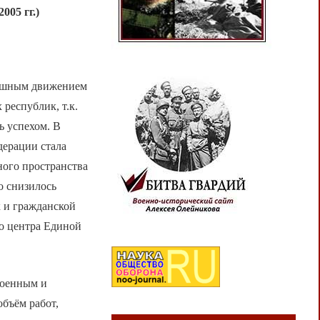
5 гг.)
душным движением
республик, т.к.
 успехом. В
дерации стала
ного пространства
о снизилось
к и гражданской
го центра Единой
военным и
бъём работ,