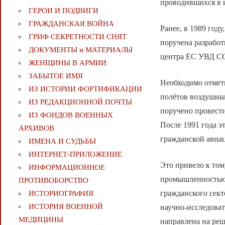
проводившихся в и
ГЕРОИ И ПОДВИГИ
ГРАЖДАНСКАЯ ВОЙНА
Ранее, в 1989 год
ГРИФ СЕКРЕТНОСТИ СНЯТ
поручена разработ
ДОКУМЕНТЫ и МАТЕРИАЛЫ
центра ЕС УВД С
ЖЕНЩИНЫ В АРМИИ
ЗАБЫТОЕ ИМЯ
Необходимо отмети
ИЗ ИСТОРИИ ФОРТИФИКАЦИИ
полётов воздушны
ИЗ РЕДАКЦИОННОЙ ПОЧТЫ
поручено провест
ИЗ ФОНДОВ ВОЕННЫХ
После 1991 года э
АРХИВОВ
гражданской авиа
ИМЕНА И СУДЬБЫ
ИНТЕРНЕТ-ПРИЛОЖЕНИЕ
Это привело к том
ИНФОРМАЦИОННОЕ
промышленностью (
ПРОТИВОБОРСТВО
гражданского сект
ИСТОРИОГРАФИЯ
ИСТОРИЯ ВОЕННОЙ
научно-исследоват
МЕДИЦИНЫ
направлена на реш