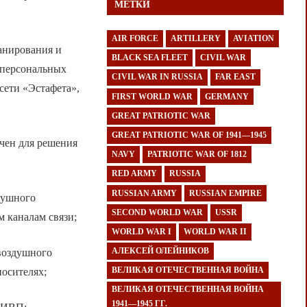
МЕТКИ
AIR FORCE
ARTILLERY
AVIATION
анирования и
BLACK SEA FLEET
CIVIL WAR
 персональных
CIVIL WAR IN RUSSIA
FAR EAST
ети «Эстафета»,
FIRST WORLD WAR
GERMANY
GREAT PATRIOTIC WAR
GREAT PATRIOTIC WAR OF 1941—1945
ачен для решения
NAVY
PATRIOTIC WAR OF 1812
RED ARMY
RUSSIA
RUSSIAN ARMY
RUSSIAN EMPIRE
душного
SECOND WORLD WAR
USSR
 каналам связи;
WORLD WAR I
WORLD WAR II
АЛЕКСЕЙ ОЛЕЙНИКОВ
воздушного
ВЕЛИКАЯ ОТЕЧЕСТВЕННАЯ ВОЙНА
носителях;
ВЕЛИКАЯ ОТЕЧЕСТВЕННАЯ ВОЙНА
1941—1945 ГГ.