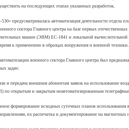
уществить на последующих этапах указанных разработок.
-530» предусматривалась автоматизация деятельности отдела пл
енного сектора Главного центра на базе первых отечественных
лительных машин (ЭВМ) ЕС-1841 и локальной вычислительной с
 время к применению в образцах вооружения и военной техники.
автоматизации военного сектора Главного центра был предназн
ых задач:
язи и передача внешним абонентам заявок на использование воз
П) по открытым и закрытым неавтоматизированным телеграфным
нное формирование исходных суточных планов использования 
аправлениям, их распечатка и документирование на магнитных 