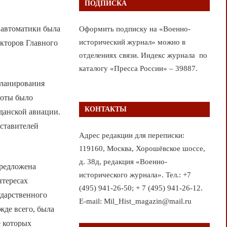
ПОДПИСКА
 автоматики была
Оформить подписку на «Военно-
исторический журнал» можно в
екторов Главного
отделениях связи. Индекс журнала по
каталогу «Пресса России» – 39887.
планирования
боты было
КОНТАКТЫ
данской авиации.
дставителей
Адрес редакции для переписки:
119160, Москва, Хорошёвское шоссе,
д. 38д, редакция «Военно-
предложена
исторического журнала». Тел.: +7
нтересах
(495) 941-26-50; + 7 (495) 941-26-12.
ударственного
E-mail: Mil_Hist_magazin@mail.ru
жде всего, была
е которых