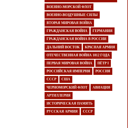
ВОЕННО-МОРСКОЙ ФЛОТ
ВОЕННО-ВОЗДУШНЫЕ СИЛЫ
ВТОРАЯ МИРОВАЯ ВОЙНА
ГРАЖДАНСКАЯ ВОЙНА
ГЕРМАНИЯ
ГРАЖДАНСКАЯ ВОЙНА В РОССИИ
ДАЛЬНИЙ ВОСТОК
КРАСНАЯ АРМИЯ
ОТЕЧЕСТВЕННАЯ ВОЙНА 1812 ГОДА
ПЕРВАЯ МИРОВАЯ ВОЙНА
ПЁТР I
РОССИЙСКАЯ ИМПЕРИЯ
РОССИЯ
СССР
США
ЧЕРНОМОРСКИЙ ФЛОТ
АВИАЦИЯ
АРТИЛЛЕРИЯ
ИСТОРИЧЕСКАЯ ПАМЯТЬ
РУССКАЯ АРМИЯ
СССР