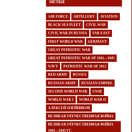
МЕТКИ
AIR FORCE
ARTILLERY
AVIATION
BLACK SEA FLEET
CIVIL WAR
CIVIL WAR IN RUSSIA
FAR EAST
FIRST WORLD WAR
GERMANY
GREAT PATRIOTIC WAR
GREAT PATRIOTIC WAR OF 1941—1945
NAVY
PATRIOTIC WAR OF 1812
RED ARMY
RUSSIA
RUSSIAN ARMY
RUSSIAN EMPIRE
SECOND WORLD WAR
USSR
WORLD WAR I
WORLD WAR II
АЛЕКСЕЙ ОЛЕЙНИКОВ
ВЕЛИКАЯ ОТЕЧЕСТВЕННАЯ ВОЙНА
ВЕЛИКАЯ ОТЕЧЕСТВЕННАЯ ВОЙНА
1941—1945 ГГ.