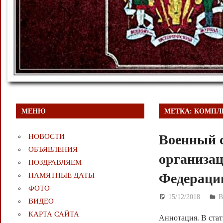
МЕНЮ
МЕТКА:
КОМПЛ
Военный с
НОВОСТИ
ОБЪЯВЛЕНИЯ
организац
ПОЗДРАВЛЯЕМ
Федерации
ПАМЯТНЫЕ ДАТЫ
ФОТО
15/12/2018
Д
ВИДЕО
КАРТА САЙТА
Аннотация. В стат