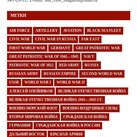
941-26-12. E-mail: Mil_Hist_magazin@mail.ru
МЕТКИ
AIR FORCE
ARTILLERY
AVIATION
BLACK SEA FLEET
CIVIL WAR
CIVIL WAR IN RUSSIA
FAR EAST
FIRST WORLD WAR
GERMANY
GREAT PATRIOTIC WAR
GREAT PATRIOTIC WAR OF 1941—1945
NAVY
PATRIOTIC WAR OF 1812
RED ARMY
RUSSIA
RUSSIAN ARMY
RUSSIAN EMPIRE
SECOND WORLD WAR
USSR
WORLD WAR I
WORLD WAR II
АЛЕКСЕЙ ОЛЕЙНИКОВ
ВЕЛИКАЯ ОТЕЧЕСТВЕННАЯ ВОЙНА
ВЕЛИКАЯ ОТЕЧЕСТВЕННАЯ ВОЙНА 1941—1945 ГГ.
ВОЕННО-МОРСКОЙ ФЛОТ
ВОЕННО-ВОЗДУШНЫЕ СИЛЫ
ВТОРАЯ МИРОВАЯ ВОЙНА
ГРАЖДАНСКАЯ ВОЙНА
ГЕРМАНИЯ
ГРАЖДАНСКАЯ ВОЙНА В РОССИИ
ДАЛЬНИЙ ВОСТОК
КРАСНАЯ АРМИЯ