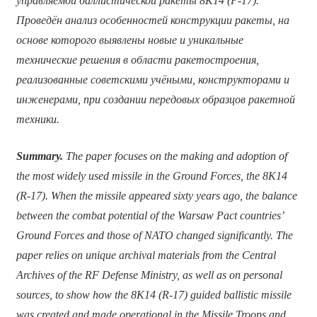
управляемой баллистической ракеты 8К14 (Р-17).
Проведён анализ особенностей конструкции ракеты, на
основе которого выявлены новые и уникальные
технические решения в области ракетостроения,
реализованные советскими учёными, конструкторами и
инженерами, при создании передовых образцов ракетной
техники.
Summary.
The paper focuses on the making and adoption of
the most widely used missile in the Ground Forces, the 8K14
(R-17). When the missile appeared sixty years ago, the balance
between the combat potential of the Warsaw Pact countries’
Ground Forces and those of NATO changed significantly. The
paper relies on unique archival materials from the Central
Archives of the RF Defense Ministry, as well as on personal
sources, to show how the 8K14 (R-17) guided ballistic missile
was created and made operational in the Missile Troops and