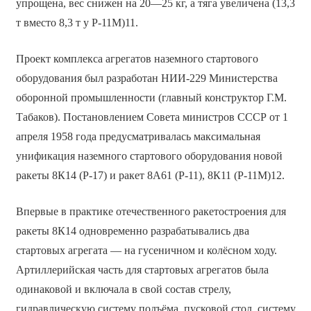
упрощена, вес снижен на 20—25 кг, а тяга увеличена (13,3
т вместо 8,3 т у Р-11М)11.
Проект комплекса агрегатов наземного стартового
оборудования был разработан НИИ-229 Министерства
оборонной промышленности (главный конструктор Г.М.
Табаков). Постановлением Совета министров СССР от 1
апреля 1958 года предусматривалась максимальная
унификация наземного стартового оборудования новой
ракеты 8К14 (Р-17) и ракет 8А61 (Р-11), 8К11 (Р-11М)12.
Впервые в практике отечественного ракетостроения для
ракеты 8К14 одновременно разрабатывались два
стартовых агрегата — на гусеничном и колёсном ходу.
Артиллерийская часть для стартовых агрегатов была
одинаковой и включала в свой состав стрелу,
гидравлическую систему подъёма, пусковой стол, систему