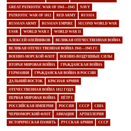
GREAT PATRIOTIC WAR OF 1941—1945
NAVY
PATRIOTIC WAR OF 1812
RED ARMY
RUSSIA
RUSSIAN ARMY
RUSSIAN EMPIRE
SECOND WORLD WAR
USSR
WORLD WAR I
WORLD WAR II
АЛЕКСЕЙ ОЛЕЙНИКОВ
ВЕЛИКАЯ ОТЕЧЕСТВЕННАЯ ВОЙНА
ВЕЛИКАЯ ОТЕЧЕСТВЕННАЯ ВОЙНА 1941—1945 ГГ.
ВОЕННО-МОРСКОЙ ФЛОТ
ВОЕННО-ВОЗДУШНЫЕ СИЛЫ
ВТОРАЯ МИРОВАЯ ВОЙНА
ГРАЖДАНСКАЯ ВОЙНА
ГЕРМАНИЯ
ГРАЖДАНСКАЯ ВОЙНА В РОССИИ
ДАЛЬНИЙ ВОСТОК
КРАСНАЯ АРМИЯ
ОТЕЧЕСТВЕННАЯ ВОЙНА 1812 ГОДА
ПЕРВАЯ МИРОВАЯ ВОЙНА
ПЁТР I
РОССИЙСКАЯ ИМПЕРИЯ
РОССИЯ
СССР
США
ЧЕРНОМОРСКИЙ ФЛОТ
АВИАЦИЯ
АРТИЛЛЕРИЯ
ИСТОРИЧЕСКАЯ ПАМЯТЬ
РУССКАЯ АРМИЯ
СССР