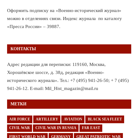
Оформить подписку на «Военно-исторический журнал»
можно в отделениях связи. Индекс журнала по каталогу
«Пресса России» – 39887.
КОНТАКТЫ
Адрес редакции для переписки: 119160, Москва,
Хорошёвское шоссе, д. 38д, редакция «Военно-
исторического журнала». Тел.: +7 (495) 941-26-50; + 7 (495)
941-26-12. E-mail: Mil_Hist_magazin@mail.ru
МЕТКИ
AIR FORCE
ARTILLERY
AVIATION
BLACK SEA FLEET
CIVIL WAR
CIVIL WAR IN RUSSIA
FAR EAST
FIRST WORLD WAR
GERMANY
GREAT PATRIOTIC WAR