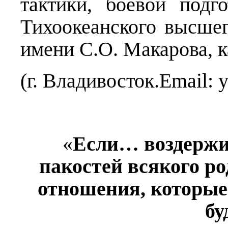
тактики, боевой подг
Тихоокеанского высше
имени С.О. Макарова, к
(г. Владивосток.Email: 
«
Если… воздержи
пакостей всякого р
отношения, которые
бу