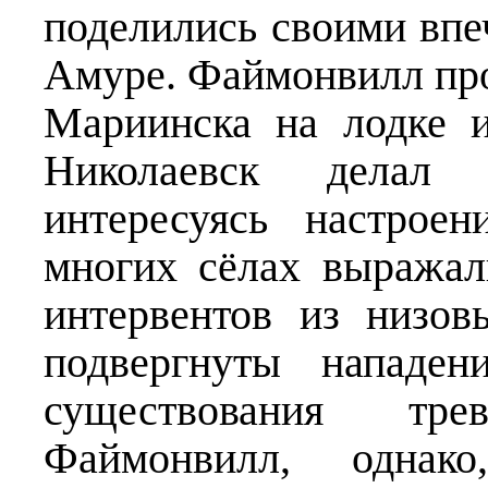
поделились своими впе
Амуре. Файмонвилл про
Мариинска на лодке 
Николаевск делал 
интересуясь настрое
многих сёлах выражал
интервентов из низо
подвергнуты нападен
существования тре
Файмонвилл, однак