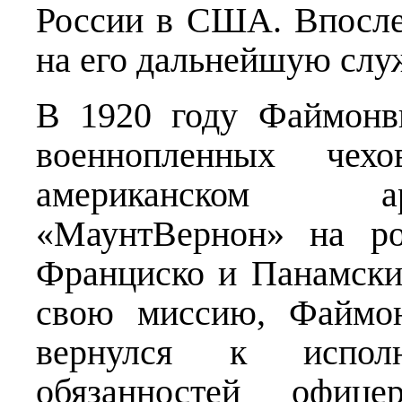
России в США. Впосле
на его дальнейшую служ
В 1920 году Файмонв
военнопленных чех
американском а
«МаунтВернон» на ро
Франциско и Панамски
свою миссию, Файмон
вернулся к испол
обязанностей офице