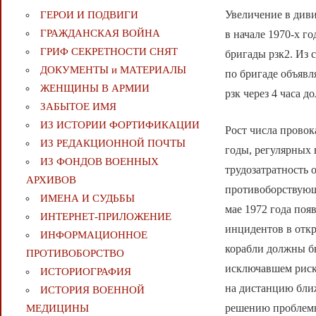
Увеличение в диви
ГЕРОИ И ПОДВИГИ
ГРАЖДАНСКАЯ ВОЙНА
в начале 1970-х г
ГРИФ СЕКРЕТНОСТИ СНЯТ
бригады рзк2. Из 
ДОКУМЕНТЫ и МАТЕРИАЛЫ
по бригаде объявл
ЖЕНЩИНЫ В АРМИИ
рзк через 4 часа 
ЗАБЫТОЕ ИМЯ
ИЗ ИСТОРИИ ФОРТИФИКАЦИИ
Рост числа провок
ИЗ РЕДАКЦИОННОЙ ПОЧТЫ
годы, регулярных
ИЗ ФОНДОВ ВОЕННЫХ
трудозатратность 
АРХИВОВ
противоборствующи
ИМЕНА И СУДЬБЫ
мае 1972 года по
ИНТЕРНЕТ-ПРИЛОЖЕНИЕ
инцидентов в отк
ИНФОРМАЦИОННОЕ
корабли должны бы
ПРОТИВОБОРСТВО
исключавшем риск
ИСТОРИОГРАФИЯ
на дистанцию ближ
ИСТОРИЯ ВОЕННОЙ
решению проблемы
МЕДИЦИНЫ