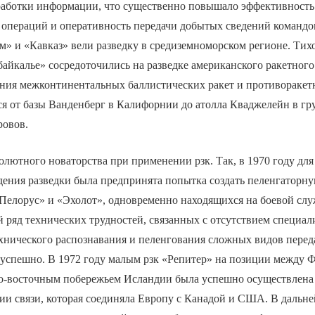
работки информации, что существенно повышало эффективность
 операций и оперативность передачи добытых сведений командо
» и «Кавказ» вели разведку в средиземноморском регионе. Ти
айкалье» сосредоточились на разведке американского ракетного
ния межконтинентальных баллистических ракет и противоракет
я от базы Ванденберг в Калифорнии до атолла Кваджелейн в гр
овов.
олютного новаторства при применении рзк. Так, в 1970 году дл
ения разведки была предпринята попытка создать пеленгаторную
Пелорус» и «Эхолот», одновременно находящихся на боевой слу
 ряд технических трудностей, связанных с отсутствием специа
хнического распознавания и пеленгования сложных видов переда
успешно. В 1972 году малым рзк «Репитер» на позиции между 
ро-восточным побережьем Исландии была успешно осуществлена 
ии связи, которая соединяла Европу с Канадой и США. В дальн