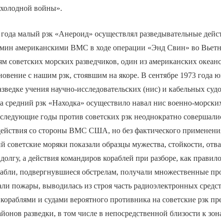
холодной войны».
3 года малый рзк «Анероид» осуществлял разведывательные дейст
 мин американскими ВМС в ходе операции «Энд Свин» во Вьетн
м советских морских разведчиков, один из американских океан
овение с нашим рзк, стоявшим на якоре. В сентябре 1973 года ю
азведке учения научно-исследовательских (нис) и кабельных су
на средний рзк «Находка» осуществило навал нис военно-морс
оследующие годы против советских рзк неоднократно совершали
ействия со стороны ВМС США, но без фактического применения
й советские моряки показали образцы мужества, стойкости, отв
долгу, а действия командиров кораблей при разборе, как правил
абли, подвергнувшиеся обстрелам, получали множественные пр
али пожары, выводилась из строя часть радиоэлектронных средс
 кораблями и судами вероятного противника на советские рзк пр
айонов разведки, в том числе в непосредственной близости к зо