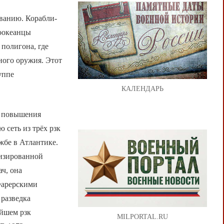
ванию. Корабли-
хоокеанцы
 полигона, где
ного оружия. Этот
уппе
КАЛЕНДАРЬ
я повышения
 сеть из трёх рзк
жбе в Атлантике.
лизированной
ч, она
Фарерскими
разведка
ейшем рзк
MILPORTAL.RU