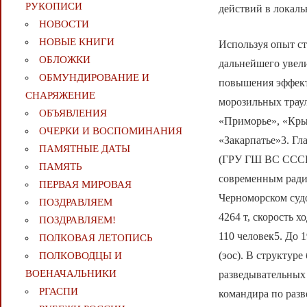
РУКОПИСИ
действий в локал
НОВОСТИ
НОВЫЕ КНИГИ
Используя опыт ст
ОБЛОЖКИ
дальнейшего увели
ОБМУНДИРОВАНИЕ И
повышения эффект
СНАРЯЖЕНИЕ
морозильных трау
ОБЪЯВЛЕНИЯ
«Приморье», «Кры
ОЧЕРКИ И ВОСПОМИНАНИЯ
«Закарпатье»3. Г
ПАМЯТНЫЕ ДАТЫ
(ГРУ ГШ ВС СССР)
ПАМЯТЬ
современным ради
ПЕРВАЯ МИРОВАЯ
Черноморском суд
ПОЗДРАВЛЯЕМ
4264 т, скорость х
ПОЗДРАВЛЯЕМ!
110 человек5. До 
ПОЛКОВАЯ ЛЕТОПИСЬ
(эос). В структур
ПОЛКОВОДЦЫ И
ВОЕНАЧАЛЬНИКИ
разведывательных
РГАСПИ
командира по разв