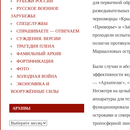
РУБЕЖИ РОССИИ
для первичной об
РУССКОЕ ВОЕННОЕ
разведывательных
ЗАРУБЕЖЬЕ
черноморцы «Крым
СПЕЦСЛУЖБЫ
«Приморье» и «Заб
СПРАШИВАЕТЕ — ОТВЕЧАЕМ
проходили испыта
СУЖДЕНИЯ. ВЕРСИИ
полигон протянулс
ТРАГЕДИЯ ПЛЕНА
Маршалловых остр
ФАМИЛЬНЫЙ АРХИВ
ФОРТИФИКАЦИЯ
Были случаи и абс
ФОТО
эффективности вед
ХОЛОДНАЯ ВОЙНА
— «Архипелаг», «
ЭКОНОМИКА И
Несмотря на целый
ВООРУЖЁННЫЕ СИЛЫ
аппаратуры для те
функционировала 
АРХИВЫ
островами и севе
Архивы
тропосферной лин