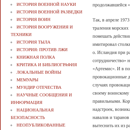
ИСТОРИЯ ВОЕННОЙ НАУКИ
продолжавшейся «
ИСТОРИЯ ВОЕННОЙ РАЗВЕДКИ
ИСТОРИЯ ВОИН
Так, в апреле 197
ИСТОРИЯ ВООРУЖЕНИЯ И
траления морских
ТЕХНИКИ
помешать действия
ИСТОРИЯ ТЫЛА
имитировал столкн
ИСТОРИЯ: ПРОТИВ ЛЖИ
о. Исландия при р
КНИЖНАЯ ПОЛКА
сотрудничество» 
КРИТИКА И БИБЛИОГРАФИЯ
«Артемис». И в п
ЛОКАЛЬНЫЕ ВОЙНЫ
провокационные д
МЕМУАРЫ
случаях провокаци
МУНДИР ОТЕЧЕСТВА
своему воинскому 
НАУЧНЫЕ СООБЩЕНИЯ И
правильными. Кор
ИНФОРМАЦИЯ
надстроек, возник
НАЦИОНАЛЬНАЯ
навалов и таранов
БЕЗОПАСНОСТЬ
НЕОПУБЛИКОВАННЫЕ
вытеснить их из р