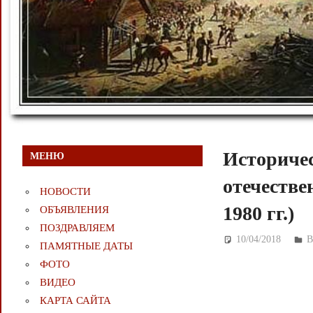
Историче
МЕНЮ
отечеств
НОВОСТИ
1980 гг.)
ОБЪЯВЛЕНИЯ
ПОЗДРАВЛЯЕМ
10/04/2018
Д
В
ПАМЯТНЫЕ ДАТЫ
ФОТО
ВИДЕО
КАРТА САЙТА