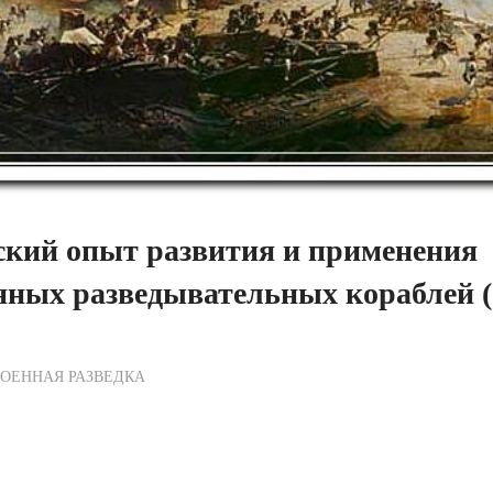
ский опыт развития и применения
енных разведывательных кораблей 
ежурный по Редакции
ОЕННАЯ РАЗВЕДКА