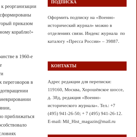
ПОДПИСКА
 к реорганизации
и сформированы
Оформить подписку на «Военно-
оторый приказом
исторический журнал» можно в
рному кораблю!»
отделениях связи. Индекс журнала по
каталогу «Пресса России» – 39887.
анстве в 1960-е
е
КОНТАКТЫ
ти
Адрес редакции для переписки:
х переговоров в
119160, Москва, Хорошёвское шоссе,
едотвращении
д. 38д, редакция «Военно-
маневрировании
исторического журнала». Тел.: +7
янии,
(495) 941-26-50; + 7 (495) 941-26-12.
но приближаться
E-mail: Mil_Hist_magazin@mail.ru
особствовало
словиях