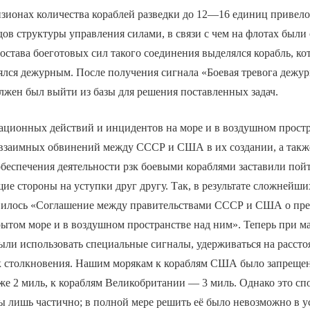
зионах количества кораблей разведки до 12—16 единиц привело
одов структуры управления силами, в связи с чем на флотах был
состава боеготовых сил такого соединения выделялся корабль, к
ялся дежурным. После получения сигнала «Боевая тревога дежу
должен был выйти из базы для решения поставленных задач.
ационных действий и инцидентов на море и в воздушном простр
 взаимных обвинений между СССР и США в их создании, а такж
обеспечения деятельности рзк боевыми кораблями заставили пой
е стороны на уступки друг другу. Так, в результате сложнейши
явилось «Соглашение между правительствами СССР и США о пр
рытом море и в воздушном пространстве над ним». Теперь при 
ли использовать специальные сигналы, удерживаться на рассто
 столкновения. Нашим морякам к кораблям США было запреще
е 2 миль, к кораблям Великобритании — 3 миль. Однако это сп
 лишь частично; в полной мере решить её было невозможно в у