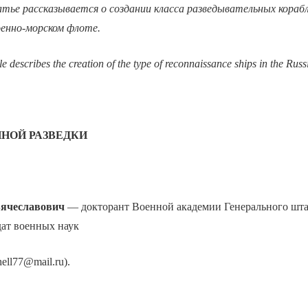
тье рассказывается о создании класса разведывательных корабл
енно-морском флоте.
cle describes the creation of the type of reconnaissance ships in the Rus
НОЙ РАЗВЕДКИ
Вячеславович
— докторант Военной академии Генерального шт
дат военных наук
hell77@mail.ru).