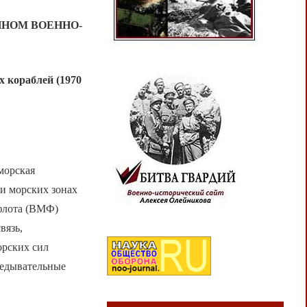
ННОМ ВОЕННО-
 кораблей (1970
морская
 и морских зонах
 флота (ВМФ)
вязь,
орских сил
ведывательные