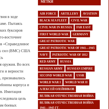
МЕТКИ
AIR FORCE
ARTILLERY
AVIATION
вия в ходе
BLACK SEA FLEET
CIVIL WAR
аме. Пытаясь
CIVIL WAR IN RUSSIA
FAR EAST
ских буксиров
FIRST WORLD WAR
GERMANY
го-восточнее
GREAT PATRIOTIC WAR
дов «Справедливое
GREAT PATRIOTIC WAR OF 1941—1945
ких сил (ВМС) США
NAVY
PATRIOTIC WAR OF 1812
сь
RED ARMY
RUSSIA
 оружия. Во всех
RUSSIAN ARMY
RUSSIAN EMPIRE
аги и верности
SECOND WORLD WAR
USSR
о, признавались
WORLD WAR I
WORLD WAR II
обоины корпуса и
АЛЕКСЕЙ ОЛЕЙНИКОВ
тв. Имитация
ВЕЛИКАЯ ОТЕЧЕСТВЕННАЯ ВОЙНА
еследовала цель
ВЕЛИКАЯ ОТЕЧЕСТВЕННАЯ ВОЙНА
нам боевых
1941—1945 ГГ.