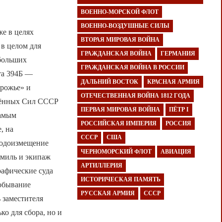
ВОЕННО-МОРСКОЙ ФЛОТ
ВОЕННО-ВОЗДУШНЫЕ СИЛЫ
же в целях
ВТОРАЯ МИРОВАЯ ВОЙНА
 в целом для
ГРАЖДАНСКАЯ ВОЙНА
ГЕРМАНИЯ
 больших
ГРАЖДАНСКАЯ ВОЙНА В РОССИИ
та 394Б —
ДАЛЬНИЙ ВОСТОК
КРАСНАЯ АРМИЯ
орожье» и
ОТЕЧЕСТВЕННАЯ ВОЙНА 1812 ГОДА
ужённых Сил СССР
ПЕРВАЯ МИРОВАЯ ВОЙНА
ПЁТР I
самым
РОССИЙСКАЯ ИМПЕРИЯ
РОССИЯ
, на
СССР
США
водоизмещение
ЧЕРНОМОРСКИЙ ФЛОТ
АВИАЦИЯ
0 миль и экипаж
АРТИЛЛЕРИЯ
рафические суда
ИСТОРИЧЕСКАЯ ПАМЯТЬ
добывание
РУССКАЯ АРМИЯ
СССР
 заместителя
ко для сбора, но и