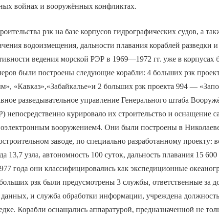
ьных войнах и вооружённых конфликтах.
роительства рзк на базе корпусов гидрографических судов, а так
чения водоизмещения, дальности плавания кораблей разведки и
ивности ведения морской РЭР в 1969—1972 гг. уже в корпусах
леров были построены следующие корабли: 4 больших рзк проек
м», «Кавказ»,«Забайкалье»и 2 больших рзк проекта 994 — «Зап
лавное разведывательное управление Генерального штаба Воор
 непосредственно курировало их строительство и оснащение 
оэлектронным вооружением4. Они были построены в Николаеве
остроительном заводе, по специально разработанному проекту: 
ода 13,7 узла, автономность 100 суток, дальность плавания 15 60
1977 года они классифицировались как экспедиционные океаног
е больших рзк были предусмотрены 3 службы, ответственные за 
 данных, и служба обработки информации, учреждена должность
едке. Корабли оснащались аппаратурой, предназначенной не толь