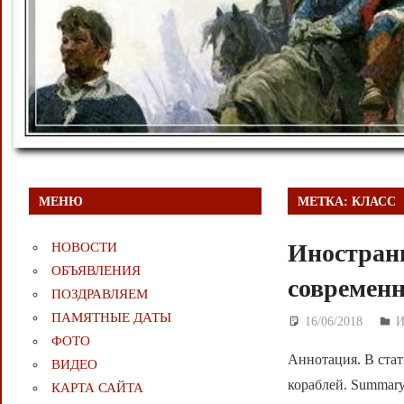
МЕНЮ
МЕТКА:
КЛАСС
Иностранн
НОВОСТИ
ОБЪЯВЛЕНИЯ
современн
ПОЗДРАВЛЯЕМ
ПАМЯТНЫЕ ДАТЫ
16/06/2018
Д
И
ФОТО
Аннотация. В стат
ВИДЕО
кораблей. Summary. T
КАРТА САЙТА