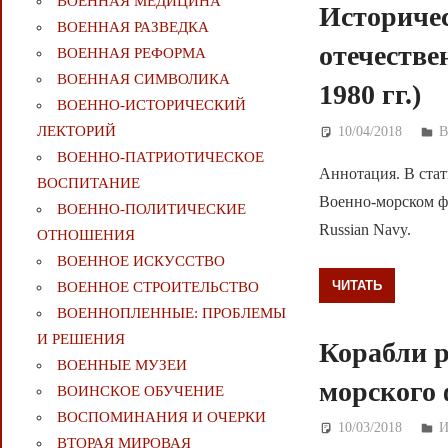
ВОЕННАЯ МЕДИЦИНА
Историче
ВОЕННАЯ РАЗВЕДКА
отечеств
ВОЕННАЯ РЕФОРМА
ВОЕННАЯ СИМВОЛИКА
1980 гг.)
ВОЕННО-ИСТОРИЧЕСКИЙ
ЛЕКТОРИЙ
10/04/2018
Д
В
ВОЕННО-ПАТРИОТИЧЕСКОЕ
Аннотация. В стат
ВОСПИТАНИЕ
Военно-морском флот
ВОЕННО-ПОЛИТИЧЕСКИE
Russian Navy.
ОТНОШЕНИЯ
ВОЕННОЕ ИСКУССТВО
ЧИТАТЬ
ВОЕННОЕ СТРОИТЕЛЬСТВО
ВОЕННОПЛЕННЫЕ: ПРОБЛЕМЫ
И РЕШЕНИЯ
Корабли р
ВОЕННЫЕ МУЗЕИ
морского
ВОИНСКОЕ ОБУЧЕНИЕ
ВОСПОМИНАНИЯ И ОЧЕРКИ
10/03/2018
Д
И
ВТОРАЯ МИРОВАЯ