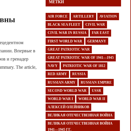
МЕТКИ
AIR FORCE
ARTILLERY
AVIATION
овны
BLACK SEA FLEET
CIVIL WAR
CIVIL WAR IN RUSSIA
FAR EAST
FIRST WORLD WAR
GERMANY
рецедентном
GREAT PATRIOTIC WAR
пании. Впервые в
GREAT PATRIOTIC WAR OF 1941—1945
ов и гренадер
NAVY
PATRIOTIC WAR OF 1812
mary. The article,
RED ARMY
RUSSIA
RUSSIAN ARMY
RUSSIAN EMPIRE
SECOND WORLD WAR
USSR
WORLD WAR I
WORLD WAR II
АЛЕКСЕЙ ОЛЕЙНИКОВ
ВЕЛИКАЯ ОТЕЧЕСТВЕННАЯ ВОЙНА
ВЕЛИКАЯ ОТЕЧЕСТВЕННАЯ ВОЙНА
1941—1945 ГГ.