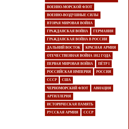
ВОЕННО-МОРСКОЙ ФЛОТ
ВОЕННО-ВОЗДУШНЫЕ СИЛЫ
ВТОРАЯ МИРОВАЯ ВОЙНА
ГРАЖДАНСКАЯ ВОЙНА
ГЕРМАНИЯ
ГРАЖДАНСКАЯ ВОЙНА В РОССИИ
ДАЛЬНИЙ ВОСТОК
КРАСНАЯ АРМИЯ
ОТЕЧЕСТВЕННАЯ ВОЙНА 1812 ГОДА
ПЕРВАЯ МИРОВАЯ ВОЙНА
ПЁТР I
РОССИЙСКАЯ ИМПЕРИЯ
РОССИЯ
СССР
США
ЧЕРНОМОРСКИЙ ФЛОТ
АВИАЦИЯ
АРТИЛЛЕРИЯ
ИСТОРИЧЕСКАЯ ПАМЯТЬ
РУССКАЯ АРМИЯ
СССР