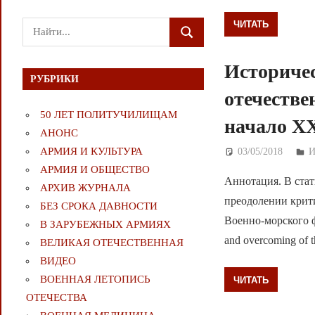
ЧИТАТЬ
Поиск
ПОИСК
для:
Историче
РУБРИКИ
отечестве
50 ЛЕТ ПОЛИТУЧИЛИЩАМ
начало XX
АНОНС
АРМИЯ И КУЛЬТУРА
03/05/2018
Д
И
АРМИЯ И ОБЩЕСТВО
Аннотация. В стат
АРХИВ ЖУРНАЛА
преодолении крити
БЕЗ СРОКА ДАВНОСТИ
Военно-морского фло
В ЗАРУБЕЖНЫХ АРМИЯХ
and overcoming of th
ВЕЛИКАЯ ОТЕЧЕСТВЕННАЯ
ВИДЕО
ВОЕННАЯ ЛЕТОПИСЬ
ЧИТАТЬ
ОТЕЧЕСТВА