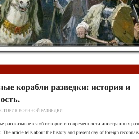
ые корабли разведки: история и
ость.
ежурный по Редакции
СТОРИЯ ВОЕННОЙ РАЗВЕДКИ
ье рассказывается об истории и современности иностранных ра
he article tells about the history and present day of foreign reconnais