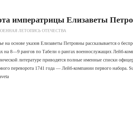
ота императрицы Елизаветы Петр
ежурный по Редакции
ОЕННАЯ ЛЕТОПИСЬ ОТЕЧЕСТВА
ье на основе указов Елизаветы Петровны рассказывается о бесп
х на 8—9 рангов по Табели о рангах военнослужащих Лейб-ком
рической литературе приводятся полные именные списки офицер
вого переворота 1741 года — Лейб-компании первого набора. Sum
aveta