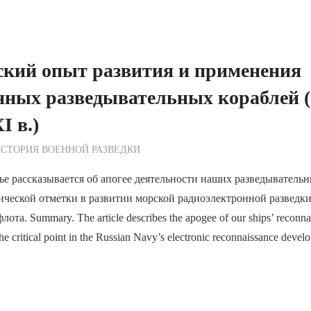
ский опыт развития и применения
нных разведывательных кораблей (
I в.)
ежурный по Редакции
СТОРИЯ ВОЕННОЙ РАЗВЕДКИ
ье рассказывается об апогее деятельности наших разведыватель
ческой отметки в развитии морской радиоэлектронной разведки
та. Summary. The article describes the apogee of our ships’ reconnais
e critical point in the Russian Navy’s electronic reconnaissance devel