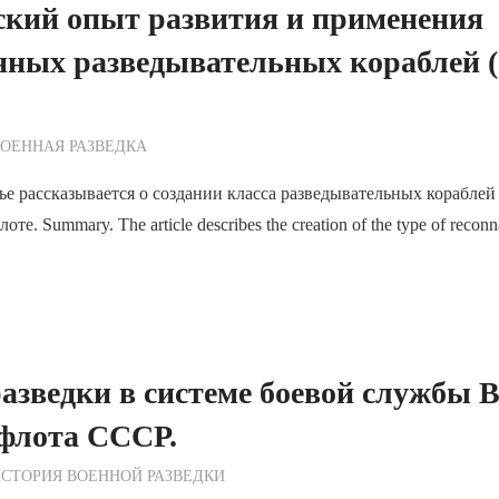
ский опыт развития и применения
енных разведывательных кораблей 
ежурный по Редакции
ОЕННАЯ РАЗВЕДКА
ье рассказывается о создании класса разведывательных кораблей
е. Summary. The article describes the creation of the type of reconna
азведки в системе боевой службы В
 флота СССР.
ежурный по Редакции
СТОРИЯ ВОЕННОЙ РАЗВЕДКИ