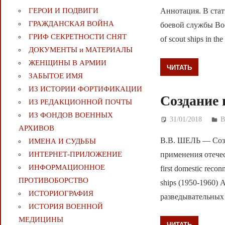
ГЕРОИ И ПОДВИГИ
Аннотация. В стат
ГРАЖДАНСКАЯ ВОЙНА
боевой службы Воен
ГРИФ СЕКРЕТНОСТИ СНЯТ
of scout ships in th
ДОКУМЕНТЫ и МАТЕРИАЛЫ
ЖЕНЩИНЫ В АРМИИ
ЧИТАТЬ
ЗАБЫТОЕ ИМЯ
ИЗ ИСТОРИИ ФОРТИФИКАЦИИ
Создание 
ИЗ РЕДАКЦИОННОЙ ПОЧТЫ
ИЗ ФОНДОВ ВОЕННЫХ
31/01/2018
Д
В
АРХИВОВ
В.В. ШЕЛЬ — Созд
ИМЕНА И СУДЬБЫ
применения отечес
ИНТЕРНЕТ-ПРИЛОЖЕНИЕ
ИНФОРМАЦИОННОЕ
first domestic recon
ПРОТИВОБОРСТВО
ships (1950-1960)
ИСТОРИОГРАФИЯ
разведывательных 
ИСТОРИЯ ВОЕННОЙ
МЕДИЦИНЫ
ЧИТАТЬ