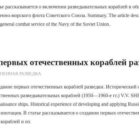
ье рассказывается о включении разведывательных кораблей в о
но-морского флота Советского Союза. Summary. The article descri
e general combat service of the Navy of the Soviet Union.
первых отечественных кораблей ра
ежурный по Редакции
ОЕННАЯ РАЗВЕДКА
ание первых отечественных кораблей разведки. Исторический 
твенных разведывательных кораблей (1950—1960-е гг.) V.V. SHEL 
naissance ships. Historical experience of developing and applying Russ
 Аннотация. В статье рассказывается о создании первых отечеств
кораблей и их