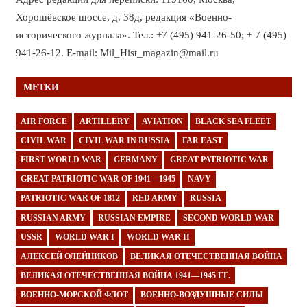
Хорошёвское шоссе, д. 38д, редакция «Военно-
исторического журнала». Тел.: +7 (495) 941-26-50; + 7 (495)
941-26-12. E-mail: Mil_Hist_magazin@mail.ru
МЕТКИ
AIR FORCE
ARTILLERY
AVIATION
BLACK SEA FLEET
CIVIL WAR
CIVIL WAR IN RUSSIA
FAR EAST
FIRST WORLD WAR
GERMANY
GREAT PATRIOTIC WAR
GREAT PATRIOTIC WAR OF 1941—1945
NAVY
PATRIOTIC WAR OF 1812
RED ARMY
RUSSIA
RUSSIAN ARMY
RUSSIAN EMPIRE
SECOND WORLD WAR
USSR
WORLD WAR I
WORLD WAR II
АЛЕКСЕЙ ОЛЕЙНИКОВ
ВЕЛИКАЯ ОТЕЧЕСТВЕННАЯ ВОЙНА
ВЕЛИКАЯ ОТЕЧЕСТВЕННАЯ ВОЙНА 1941—1945 ГГ.
ВОЕННО-МОРСКОЙ ФЛОТ
ВОЕННО-ВОЗДУШНЫЕ СИЛЫ