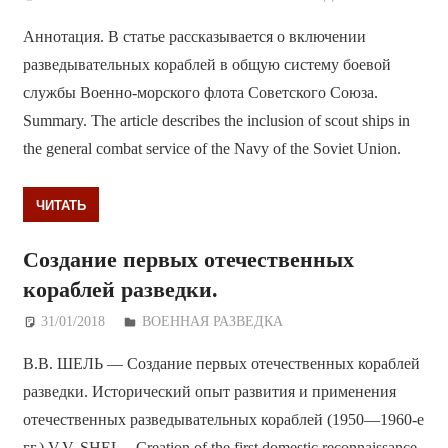
Аннотация. В статье рассказывается о включении
разведывательных кораблей в общую систему боевой
службы Военно-морского флота Советского Союза.
Summary. The article describes the inclusion of scout ships in
the general combat service of the Navy of the Soviet Union.
ЧИТАТЬ
Создание первых отечественных
кораблей разведки.
31/01/2018
Дежурный по Редакции
ВОЕННАЯ РАЗВЕДКА
В.В. ШЕЛЬ — Создание первых отечественных кораблей
разведки. Исторический опыт развития и применения
отечественных разведывательных кораблей (1950—1960-е
гг.) V.V. SHEL – Creation of the first domestic reconnaissance