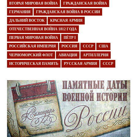
ВТОРАЯ МИРОВАЯ ВОЙНА
ГРАЖДАНСКАЯ ВОЙНА
ГЕРМАНИЯ
ГРАЖДАНСКАЯ ВОЙНА В РОССИИ
ДАЛЬНИЙ ВОСТОК
КРАСНАЯ АРМИЯ
ОТЕЧЕСТВЕННАЯ ВОЙНА 1812 ГОДА
ПЕРВАЯ МИРОВАЯ ВОЙНА
ПЁТР I
РОССИЙСКАЯ ИМПЕРИЯ
РОССИЯ
СССР
США
ЧЕРНОМОРСКИЙ ФЛОТ
АВИАЦИЯ
АРТИЛЛЕРИЯ
ИСТОРИЧЕСКАЯ ПАМЯТЬ
РУССКАЯ АРМИЯ
СССР