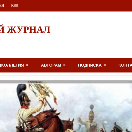
ЕН
RSS
Й ЖУРНАЛ
ДКОЛЛЕГИЯ
АВТОРАМ
ПОДПИСКА
КОНТ