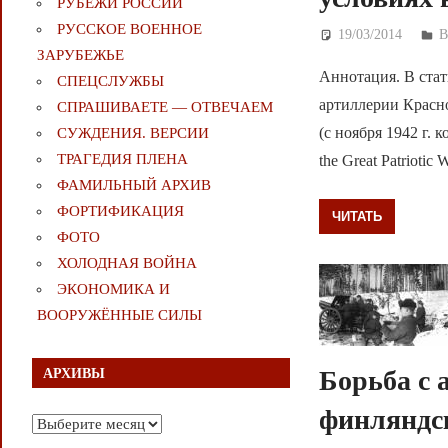
РУБЕЖИ РОССИИ
РУССКОЕ ВОЕННОЕ
19/03/2014
Д
ЗАРУБЕЖЬЕ
Аннотация. В стат
СПЕЦСЛУЖБЫ
артиллерии Красн
СПРАШИВАЕТЕ — ОТВЕЧАЕМ
(с ноября 1942 г. 
СУЖДЕНИЯ. ВЕРСИИ
ТРАГЕДИЯ ПЛЕНА
the Great Patriotic 
ФАМИЛЬНЫЙ АРХИВ
ФОРТИФИКАЦИЯ
ЧИТАТЬ
ФОТО
ХОЛОДНАЯ ВОЙНА
ЭКОНОМИКА И
ВООРУЖЁННЫЕ СИЛЫ
Борьба с 
АРХИВЫ
финляндск
Архивы