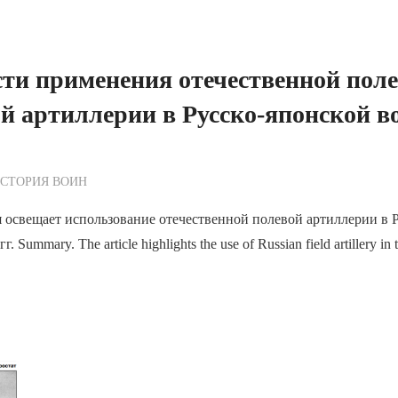
ти применения отечественной поле
й артиллерии в Русско-японской в
ежурный по Редакции
СТОРИЯ ВОИН
 освещает использование отечественной полевой артиллерии в 
 Summary. The article highlights the use of Russian field artillery in