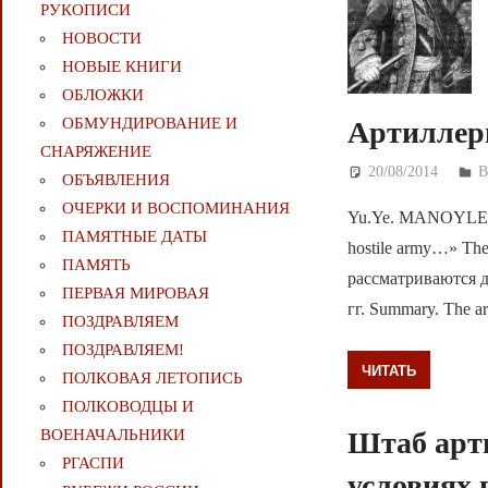
РУКОПИСИ
НОВОСТИ
НОВЫЕ КНИГИ
ОБЛОЖКИ
ОБМУНДИРОВАНИЕ И
Артиллер
СНАРЯЖЕНИЕ
20/08/2014
Д
В
ОБЪЯВЛЕНИЯ
ОЧЕРКИ И ВОСПОМИНАНИЯ
Yu.Ye. MANOYLENK
ПАМЯТНЫЕ ДАТЫ
hostile army…» The 
ПАМЯТЬ
рассматриваются 
ПЕРВАЯ МИРОВАЯ
гг. Summary. The arti
ПОЗДРАВЛЯЕМ
ПОЗДРАВЛЯЕМ!
ЧИТАТЬ
ПОЛКОВАЯ ЛЕТОПИСЬ
ПОЛКОВОДЦЫ И
ВОЕНАЧАЛЬНИКИ
Штаб арт
РГАСПИ
условиях 