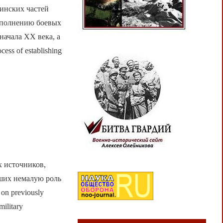
оинских частей
выполнению боевых
начала XX века, а
ess of establishing
х источников,
ших немалую роль
on previously
military