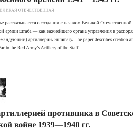
ежурный по Редакции
ВЕЛИКАЯ ОТЕЧЕСТВЕННАЯ
ье рассказывается о создании с началом Великой Отечественной
ой армии штаба — как важнейшего органа управления в распор
командующий) артиллерии. Summary. The paper describes creation aft
War in the Red Army’s Artillery of the Staff
артиллерией противника в Советск
ой войне 1939—1940 гг.