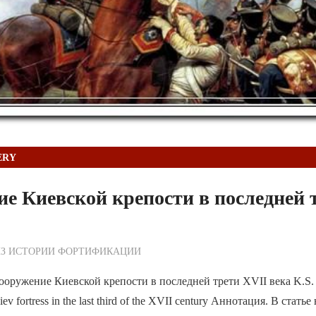
ERY
е Киевской крепости в последней 
ежурный по Редакции
ИЗ ИСТОРИИ ФОРТИФИКАЦИИ
ружение Киевской крепости в последней трети XVII века K.S
ev fortress in the last third of the XVII century Аннотация. В стать