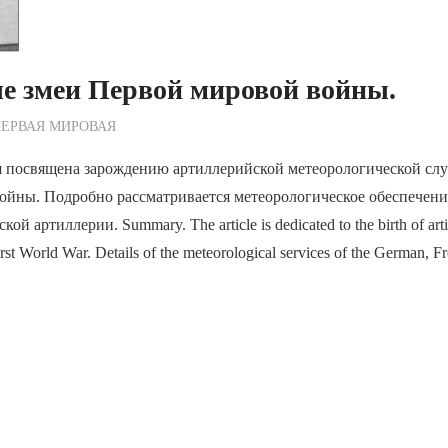
е змеи Первой мировой войны.
ежурный по Редакции
ЕРВАЯ МИРОВАЯ
я посвящена зарождению артиллерийской метеорологической сл
ойны. Подробно рассматривается метеорологическое обеспечени
ой артиллерии. Summary. The article is dedicated to the birth of arti
irst World War. Details of the meteorological services of the German, 