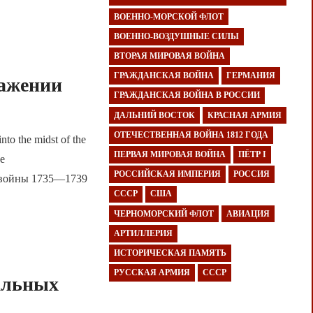
ВОЕННО-МОРСКОЙ ФЛОТ
ВОЕННО-ВОЗДУШНЫЕ СИЛЫ
ВТОРАЯ МИРОВАЯ ВОЙНА
ГРАЖДАНСКАЯ ВОЙНА
ГЕРМАНИЯ
ражении
ГРАЖДАНСКАЯ ВОЙНА В РОССИИ
ДАЛЬНИЙ ВОСТОК
КРАСНАЯ АРМИЯ
ОТЕЧЕСТВЕННАЯ ВОЙНА 1812 ГОДА
 the midst of the
ПЕРВАЯ МИРОВАЯ ВОЙНА
ПЁТР I
ье
РОССИЙСКАЯ ИМПЕРИЯ
РОССИЯ
й войны 1735—1739
СССР
США
ЧЕРНОМОРСКИЙ ФЛОТ
АВИАЦИЯ
АРТИЛЛЕРИЯ
ИСТОРИЧЕСКАЯ ПАМЯТЬ
РУССКАЯ АРМИЯ
СССР
альных