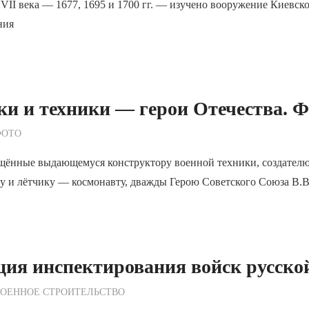
VII века — 1677, 1695 и 1700 гг. — изучено вооружение Киевск
ния
ки и техники — герои Отечества. Ф
ежурный по Редакции
ФОТО
щённые выдающемуся конструктору военной техники, создателю
у и лётчику — космонавту, дважды Герою Советского Союза В.В
ция инспектирования войск русско
ежурный по Редакции
ВОЕННОЕ СТРОИТЕЛЬСТВО