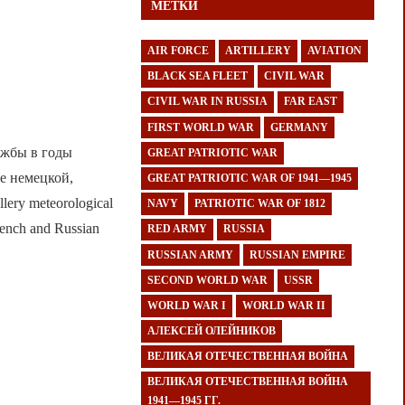
МЕТКИ
AIR FORCE
ARTILLERY
AVIATION
BLACK SEA FLEET
CIVIL WAR
CIVIL WAR IN RUSSIA
FAR EAST
FIRST WORLD WAR
GERMANY
ужбы в годы
GREAT PATRIOTIC WAR
е немецкой,
GREAT PATRIOTIC WAR OF 1941—1945
llery meteorological
NAVY
PATRIOTIC WAR OF 1812
French and Russian
RED ARMY
RUSSIA
RUSSIAN ARMY
RUSSIAN EMPIRE
SECOND WORLD WAR
USSR
WORLD WAR I
WORLD WAR II
АЛЕКСЕЙ ОЛЕЙНИКОВ
ВЕЛИКАЯ ОТЕЧЕСТВЕННАЯ ВОЙНА
ВЕЛИКАЯ ОТЕЧЕСТВЕННАЯ ВОЙНА
1941—1945 ГГ.