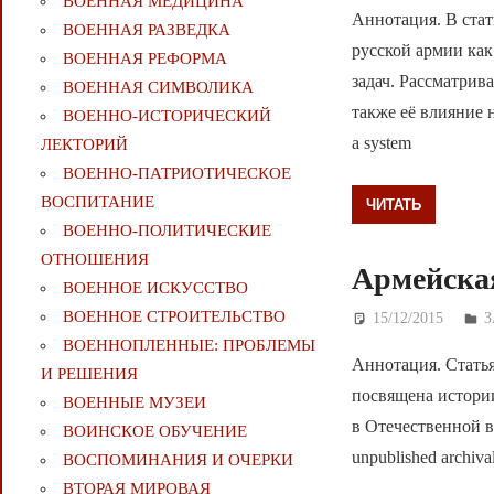
ВОЕННАЯ МЕДИЦИНА
Аннотация. В стат
ВОЕННАЯ РАЗВЕДКА
русской армии ка
ВОЕННАЯ РЕФОРМА
задач. Рассматрив
ВОЕННАЯ СИМВОЛИКА
также её влияние на
ВОЕННО-ИСТОРИЧЕСКИЙ
a system
ЛЕКТОРИЙ
ВОЕННО-ПАТРИОТИЧЕСКОЕ
ВОСПИТАНИЕ
ЧИТАТЬ
ВОЕННО-ПОЛИТИЧЕСКИE
ОТНОШЕНИЯ
Армейская
ВОЕННОЕ ИСКУССТВО
ВОЕННОЕ СТРОИТЕЛЬСТВО
15/12/2015
Д
ВОЕННОПЛЕННЫЕ: ПРОБЛЕМЫ
Аннотация. Статья
И РЕШЕНИЯ
посвящена истори
ВОЕННЫЕ МУЗЕИ
в Отечественной во
ВОИНСКОЕ ОБУЧЕНИЕ
unpublished archival
ВОСПОМИНАНИЯ И ОЧЕРКИ
ВТОРАЯ МИРОВАЯ