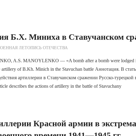
ия Б.Х. Миниха в Ставучанском с
ежурный по Редакции
ОЕННАЯ ЛЕТОПИСЬ ОТЕЧЕСТВА
O, A.S. MANOYLENKO — «A bomb after a bomb were lodged into
artillery of B.Kh. Minich in the Stavuchan battle Аннотация. В стат
действия артиллерии в Ставучанском сражении Русско-турецко
cle describes the actions of artillery in the battle of Stavuchany
иллерии Красной армии в экстрем
военного времени 1941—1945 гг.