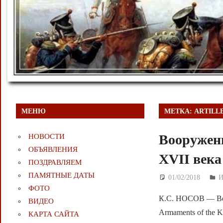
МЕНЮ
МЕТКА:
ARTILL
Вооружени
НОВОСТИ
ОБЪЯВЛЕНИЯ
XVII века
ПОЗДРАВЛЯЕМ
ПАМЯТНЫЕ ДАТЫ
01/02/2018
Д
ФОТО
К.С. НОСОВ — Воо
ВИДЕО
Armaments of the Ki
КАРТА САЙТА