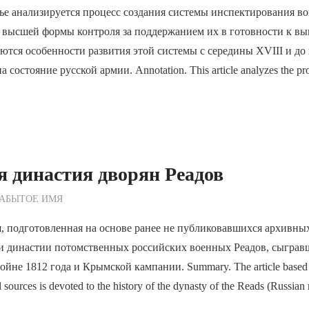
ье анализируется процесс создания системы инспектирования в
к высшей формы контроля за поддержанием их в готовности к 
аются особенности развития этой системы с середины XVIII и до 
 состояние русской армии. Annotation. This article analyzes the proc
 династия дворян Реадов
ежурный по Редакции
ЗАБЫТОЕ ИМЯ
, подготовленная на основе ранее не публиковавшихся архивны
и династии потомственных российских военных Реадов, сыграв
йне 1812 года и Крымской кампании. Summary. The article based 
 sources is devoted to the history of the dynasty of the Reads (Russian 