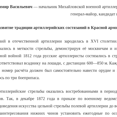
мир Васильевич
— начальник Михайловской военной артилле
генерал-майор, кандидат
азвитие традиции артиллерийских состязаний в Красной арм
аний в отечественной артиллерии зародилась в XVI столети
вались в меткости стрельбы, демонстрируя её москвичам и 
ной войной 1812 года русские артиллеристы состязались в ст
оответствовал всаднику на лошади, с дистанции 600—850 м. Ка
и номер расчёта должен был самостоятельно навести орудие и 
сь по три боеприпаса.
ртиллерийские стрельбы оказались востребованными в перио
в. Так, в декабре 1872 года в приказе по военному ведомс
доведения искусства цельной стрельбы полевой артиллерии до 
заинтересования нижних чинов установить ежегодные по о