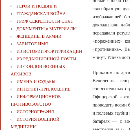
новый способ сос
ГЕРОИ И ПОДВИГИ
своеобразную дуэ
ГРАЖДАНСКАЯ ВОЙНА
изображавшей бат
ГРИФ СЕКРЕТНОСТИ СНЯТ
докладывали набл
ДОКУМЕНТЫ и МАТЕРИАЛЫ
передавали резул
ЖЕНЩИНЫ В АРМИИ
«поражённых» ком
ЗАБЫТОЕ ИМЯ
«противника». Вы
ИЗ ИСТОРИИ ФОРТИФИКАЦИИ
минут. Успеха дост
ИЗ РЕДАКЦИОННОЙ ПОЧТЫ
ИЗ ФОНДОВ ВОЕННЫХ
Приказом по арти
АРХИВОВ
Величества ген
ИМЕНА И СУДЬБЫ
состязательных с
ИНТЕРНЕТ-ПРИЛОЖЕНИЕ
Офицерской арти
ИНФОРМАЦИОННОЕ
ПРОТИВОБОРСТВО
проводить всеми б
ИСТОРИОГРАФИЯ
и полевых гаубиц 
ИСТОРИЯ ВОЕННОЙ
батареях — с во
МЕДИЦИНЫ
выстрелов за 6—1