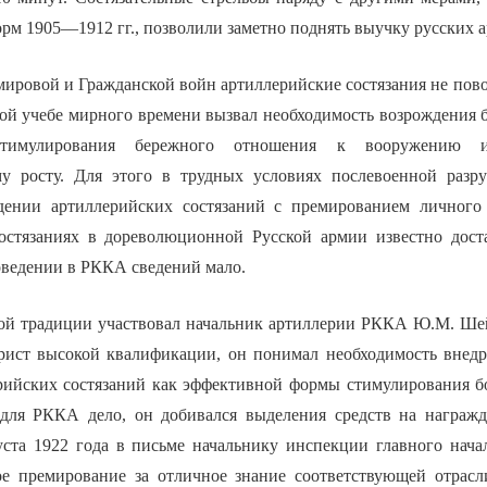
рм 1905—1912 гг., позволили заметно поднять выучку русских а
ировой и Гражданской войн артиллерийские состязания не пово
ой учебе мирного времени вызвал необходимость возрождения 
стимулирования бережного отношения к вооружению 
му росту. Для этого в трудных условиях послевоенной разр
дении артиллерийских состязаний с премированием личного 
остязаниях в дореволюционной Русской армии известно дост
оведении в РККА сведений мало.
ой традиции участвовал начальник артиллерии РККА Ю.М. Ше
рист высокой квалификации, он понимал необходимость внед
рийских состязаний как эффективной формы стимулирования б
для РККА дело, он добивался выделения средств на награжд
густа 1922 года в письме начальнику инспекции главного нач
ое премирование за отличное знание соответствующей отрас