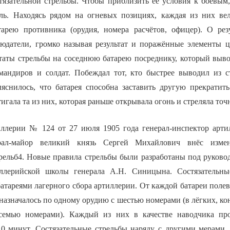
тязательной стрельбы. Чтобы приблизить её условия к боевым,
ль. Находясь рядом на огневых позициях, каждая из них ве
арею противника (орудия, номера расчётов, офицер). О рез
юдатели, громко называя результат и поражённые элементы 
ьтаты стрельбы на соседнюю батарею посреднику, который выво
андиров и солдат. Побеждал тот, кто быстрее выводил из с
яснилось, что батарея способна заставить другую прекратит
игала та из них, которая раньше открывала огонь и стреляла точ
ллерии № 124 от 27 июля 1905 года генерал-инспектор арти
ерал-майор великий князь Сергей Михайлович внёс изме
трельб4. Новые правила стрельбы были разработаны под руково
ллерийской школы генерала А.Н. Синицына. Состязательны
атареями лагерного сбора артиллерии. От каждой батареи поле
назначалось по одному орудию с шестью номерами (в лёгких, к
семью номерами). Каждый из них в качестве наводчика п
0 минут. Состязательные стрельбы наряду с другими мерами