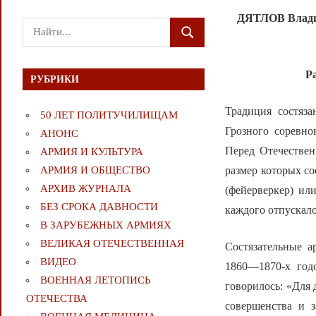
ДЯТЛОВ Влади
Поиск
ПОИСК
для:
Р
РУБРИКИ
Традиция состяз
50 ЛЕТ ПОЛИТУЧИЛИЩАМ
Грозного соревно
АНОНС
Перед Отечествен
АРМИЯ И КУЛЬТУРА
размер которых с
АРМИЯ И ОБЩЕСТВО
АРХИВ ЖУРНАЛА
(фейерверкер) ил
БЕЗ СРОКА ДАВНОСТИ
каждого отпускало
В ЗАРУБЕЖНЫХ АРМИЯХ
ВЕЛИКАЯ ОТЕЧЕСТВЕННАЯ
Состязательные а
ВИДЕО
1860—1870-х годо
ВОЕННАЯ ЛЕТОПИСЬ
говорилось: «Для 
ОТЕЧЕСТВА
совершенства и 