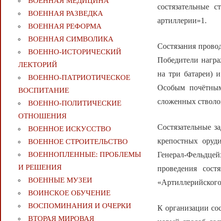
ВОЕННАЯ МЕДИЦИНА
состязательные 
ВОЕННАЯ РАЗВЕДКА
артиллерии»1.
ВОЕННАЯ РЕФОРМА
ВОЕННАЯ СИМВОЛИКА
Состязания провод
ВОЕННО-ИСТОРИЧЕСКИЙ
Победители награ
ЛЕКТОРИЙ
на три батареи) 
ВОЕННО-ПАТРИОТИЧЕСКОЕ
Особым почётным
ВОСПИТАНИЕ
сложенных стволо
ВОЕННО-ПОЛИТИЧЕСКИE
ОТНОШЕНИЯ
Состязательные за
ВОЕННОЕ ИСКУССТВО
крепостных оруд
ВОЕННОЕ СТРОИТЕЛЬСТВО
Генерал-Фельдцей
ВОЕННОПЛЕННЫЕ: ПРОБЛЕМЫ
И РЕШЕНИЯ
проведения сост
ВОЕННЫЕ МУЗЕИ
«Артиллерийского
ВОИНСКОЕ ОБУЧЕНИЕ
ВОСПОМИНАНИЯ И ОЧЕРКИ
К организации со
ВТОРАЯ МИРОВАЯ