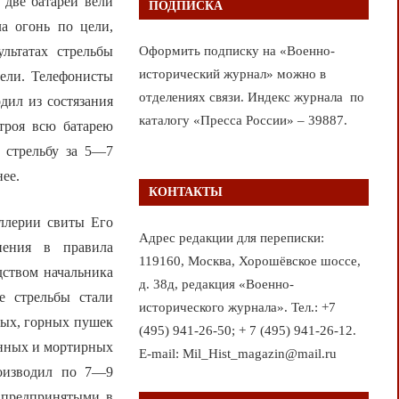
 две батареи вели
ПОДПИСКА
ла огонь по цели,
ультатах стрельбы
Оформить подписку на «Военно-
исторический журнал» можно в
цели. Телефонисты
отделениях связи. Индекс журнала по
дил из состязания
каталогу «Пресса России» – 39887.
троя всю батарею
ь стрельбу за 5—7
нее.
КОНТАКТЫ
ллерии свиты Его
Адрес редакции для переписки:
нения в правила
119160, Москва, Хорошёвское шоссе,
дством начальника
д. 38д, редакция «Военно-
е стрельбы стали
исторического журнала». Тел.: +7
вых, горных пушек
(495) 941-26-50; + 7 (495) 941-26-12.
онных и мортирных
E-mail: Mil_Hist_magazin@mail.ru
роизводил по 7—9
, предпринятыми в