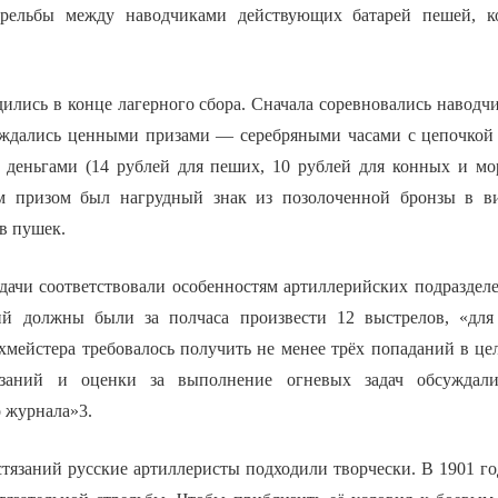
стрельбы между наводчиками действующих батарей пешей, к
ились в конце лагерного сбора. Сначала соревновались наводчи
ждались ценными призами — серебряными часами с цепочкой 
и деньгами (14 рублей для пеших, 10 рублей для конных и мо
 призом был нагрудный знак из позолоченной бронзы в ви
в пушек.
дачи соответствовали особенностям артиллерийских подразделе
ий должны были за полчаса произвести 12 выстрелов, «для
хмейстера требовалось получить не менее трёх попаданий в це
язаний и оценки за выполнение огневых задач обсуждали
 журнала»3.
стязаний русские артиллеристы подходили творчески. В 1901 г