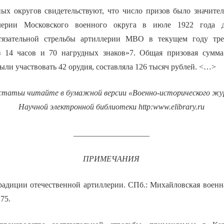
ых округов свидетельствуют, что число призов было значите
лерии Московского военного округа в июле 1922 года д
стязательной стрельбы артиллерии МВО в текущем году тре
з 14 часов и 70 нагрудных знаков»7. Общая призовая сумма
ли участвовать 42 орудия, составляла 126 тысяч рублей. <…>
статьи читайте в бумажной версии «Военно-исторического жур
Научной электронной библиотеки
http
:
www
.
elibrary
.
ru
___________________
ПРИМЕЧАНИЯ
адиции отечественной артиллерии. СПб.: Михайловская военн
 75.