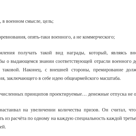
, в военном смысле, цель;
оревнования, опять-таки военного, а не коммерческого;
емления получать такой вид награды, который, являясь в
 бы о выдающемся знании соответствующей отрасли военного д
ь таковой. Наконец, с внешней стороны, премирование дол
ия, заключающего в себе идею общеармейского масштаба.
ечисленных принципов проектируемые… денежные отпуска не о
астаивал на увеличении количества призов. Он считал, чт
ь из расчёта по одному на каждую специальность каждой треть
ей.