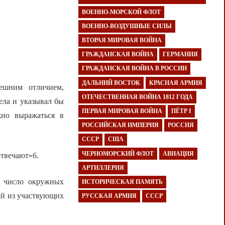
ВОЕННО-МОРСКОЙ ФЛОТ
ВОЕННО-ВОЗДУШНЫЕ СИЛЫ
ВТОРАЯ МИРОВАЯ ВОЙНА
ГРАЖДАНСКАЯ ВОЙНА
ГЕРМАНИЯ
ГРАЖДАНСКАЯ ВОЙНА В РОССИИ
ДАЛЬНИЙ ВОСТОК
КРАСНАЯ АРМИЯ
нешним отличием,
ОТЕЧЕСТВЕННАЯ ВОЙНА 1812 ГОДА
ела и указывал бы
ПЕРВАЯ МИРОВАЯ ВОЙНА
ПЁТР I
жно выражаться в
РОССИЙСКАЯ ИМПЕРИЯ
РОССИЯ
СССР
США
ЧЕРНОМОРСКИЙ ФЛОТ
АВИАЦИЯ
твечают»6.
АРТИЛЛЕРИЯ
о число окружных
ИСТОРИЧЕСКАЯ ПАМЯТЬ
ей из участвующих
РУССКАЯ АРМИЯ
СССР