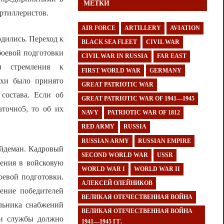
МЕТКИ
ртиллеристов.
AIR FORCE
ARTILLERY
AVIATION
дились. Переход к
BLACK SEA FLEET
CIVIL WAR
боевой подготовки
CIVIL WAR IN RUSSIA
FAR EAST
и стремления к
FIRST WORLD WAR
GERMANY
ухи было принято
GREAT PATRIOTIC WAR
состава. Если об
GREAT PATRIOTIC WAR OF 1941—1945
аточно5, то об их
NAVY
PATRIOTIC WAR OF 1812
RED ARMY
RUSSIA
RUSSIAN ARMY
RUSSIAN EMPIRE
йдеман. Кадровый
SECOND WORLD WAR
USSR
рения в войсковую
WORLD WAR I
WORLD WAR II
оевой подготовки.
АЛЕКСЕЙ ОЛЕЙНИКОВ
ение победителей
ВЕЛИКАЯ ОТЕЧЕСТВЕННАЯ ВОЙНА
альника снабжений
ВЕЛИКАЯ ОТЕЧЕСТВЕННАЯ ВОЙНА
ли службы должно
1941—1945 ГГ.