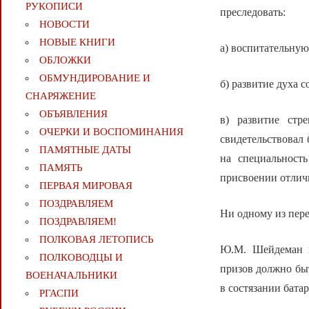
РУКОПИСИ
преследовать:
НОВОСТИ
НОВЫЕ КНИГИ
а) воспитательную
ОБЛОЖКИ
ОБМУНДИРОВАНИЕ И
б) развитие духа с
СНАРЯЖЕНИЕ
ОБЪЯВЛЕНИЯ
в) развитие стр
ОЧЕРКИ И ВОСПОМИНАНИЯ
свидетельствовал
ПАМЯТНЫЕ ДАТЫ
на специальност
ПАМЯТЬ
присвоении отлич
ПЕРВАЯ МИРОВАЯ
ПОЗДРАВЛЯЕМ
Ни одному из пер
ПОЗДРАВЛЯЕМ!
ПОЛКОВАЯ ЛЕТОПИСЬ
Ю.М. Шейдеман н
ПОЛКОВОДЦЫ И
призов должно быт
ВОЕНАЧАЛЬНИКИ
в состязании батар
РГАСПИ