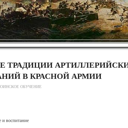
ИЕ ТРАДИЦИИ АРТИЛЛЕРИЙСК
АНИЙ В КРАСНОЙ АРМИИ
ежурный по Редакции
ВОИНСКОЕ ОБУЧЕНИЕ
е и воспитание