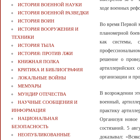
ИСТОРИЯ ВОЕННОЙ НАУКИ
ходе военных рефо
ИСТОРИЯ ВОЕННОЙ РАЗВЕДКИ
ИСТОРИЯ ВОИН
Во время Первой м
ИСТОРИЯ ВООРУЖЕНИЯ И
планомерной боев
ТЕХНИКИ
как системы, 
ИСТОРИЯ ТЫЛА
профессионально
ИСТОРИЯ: ПРОТИВ ЛЖИ
решение о прове
КНИЖНАЯ ПОЛКА
артиллерийских с
КРИТИКА И БИБЛИОГРАФИЯ
организации и пр
ЛОКАЛЬНЫЕ ВОЙНЫ
МЕМУАРЫ
В возрождении эт
МУНДИР ОТЕЧЕСТВА
военный, артилле
НАУЧНЫЕ СООБЩЕНИЯ И
практику артилле
ИНФОРМАЦИЯ
НАЦИОНАЛЬНАЯ
Организуя новое 
БЕЗОПАСНОСТЬ
состязаний. 5 ав
НЕОПУБЛИКОВАННЫЕ
доказывал: «Всяк