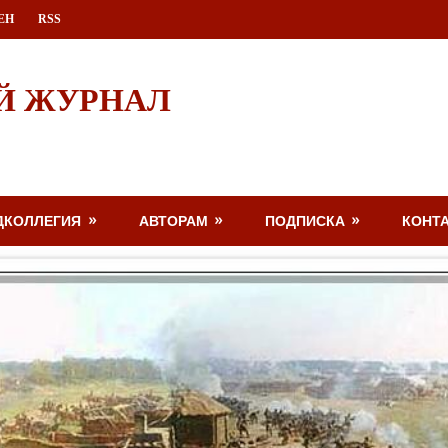
ЕН
RSS
Й ЖУРНАЛ
ДКОЛЛЕГИЯ
АВТОРАМ
ПОДПИСКА
КОНТ