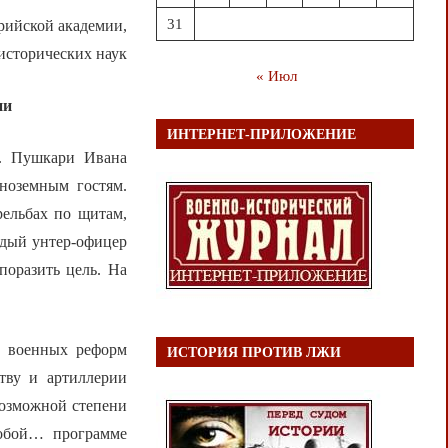
31
рийской академии,
 исторических наук
« Июл
ии
ИНТЕРНЕТ-ПРИЛОЖЕНИЕ
и. Пушкари Ивана
иноземным гостям.
рельбах по щитам,
ждый унтер-офицер
поразить цель. На
д военных реформ
ИСТОРИЯ ПРОТИВ ЛЖИ
тву и артиллерии
возможной степени
собой… программе