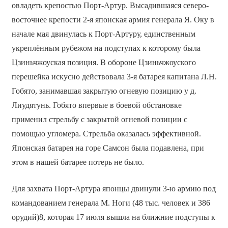
овладеть крепостью Порт-Артур. Высадившаяся северо-
восточнее крепости 2-я японская армия генерала Я. Оку в
начале мая двинулась к Порт-Артуру, единственным
укреплённым рубежом на подступах к которому была
Цзиньчжоуская позиция. В обороне Цзиньчжоуского
перешейка искусно действовала 3-я батарея капитана Л.Н.
Гобято, занимавшая закрытую огневую позицию у д.
Лиудятунь. Гобято впервые в боевой обстановке
применил стрельбу с закрытой огневой позиции с
помощью угломера. Стрельба оказалась эффективной.
Японская батарея на горе Самсон была подавлена, при
этом в нашей батарее потерь не было.
Для захвата Порт-Артура японцы двинули 3-ю армию под
командованием генерала М. Ноги (48 тыс. человек и 386
орудий)8, которая 17 июля вышла на ближние подступы к