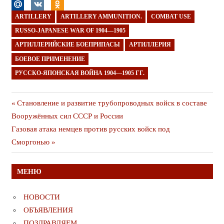
ARTILLERY
ARTILLERY AMMUNITION.
COMBAT USE
RUSSO-JAPANESE WAR OF 1904—1905
АРТИЛЛЕРИЙСКИЕ БОЕПРИПАСЫ
АРТИЛЛЕРИЯ
БОЕВОЕ ПРИМЕНЕНИЕ
РУССКО-ЯПОНСКАЯ ВОЙНА 1904—1905 ГГ.
Навигация
Предыдущая
Становление и развитие трубопроводных войск в составе
публикация
Вооружённых сил СССР и России
по
Следующая
Газовая атака немцев против русских войск под
записям
публикация
Сморгонью
МЕНЮ
НОВОСТИ
ОБЪЯВЛЕНИЯ
ПОЗДРАВЛЯЕМ