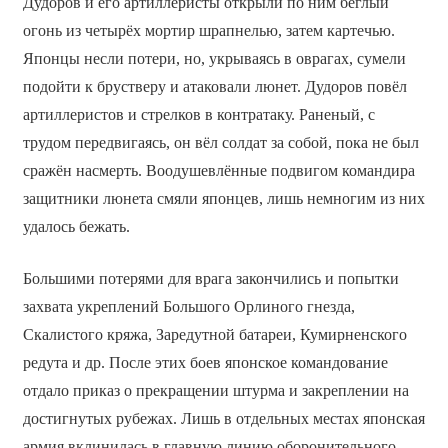
Дудоров и его артиллеристы открыли по ним беглый
огонь из четырёх мортир шрапнелью, затем картечью.
Японцы несли потери, но, укрываясь в оврагах, сумели
подойти к брустверу и атаковали люнет. Дудоров повёл
артиллеристов и стрелков в контратаку. Раненый, с
трудом передвигаясь, он вёл солдат за собой, пока не был
сражён насмерть. Воодушевлённые подвигом командира
защитники люнета смяли японцев, лишь немногим из них
удалось бежать.
Большими потерями для врага закончились и попытки
захвата укреплений Большого Орлиного гнезда,
Скалистого кряжа, Заредутной батареи, Кумирненского
редута и др. После этих боев японское командование
отдало приказ о прекращении штурма и закреплении на
достигнутых рубежах. Лишь в отдельных местах японская
армия вклинилась в главную линию оборонительного