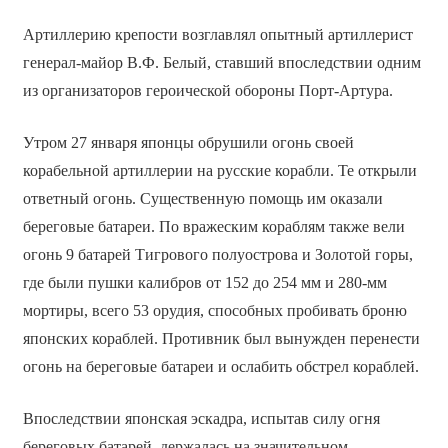
Артиллерию крепости возглавлял опытный артиллерист
генерал-майор В.Ф. Белый, ставший впоследствии одним
из организаторов героической обороны Порт-Артура.
Утром 27 января японцы обрушили огонь своей
корабельной артиллерии на русские корабли. Те открыли
ответный огонь. Существенную помощь им оказали
береговые батареи. По вражеским кораблям также вели
огонь 9 батарей Тигрового полуострова и Золотой горы,
где были пушки калибров от 152 до 254 мм и 280-мм
мортиры, всего 53 орудия, способных пробивать броню
японских кораблей. Противник был вынужден перенести
огонь на береговые батареи и ослабить обстрел кораблей.
Впоследствии японская эскадра, испытав силу огня
береговых батарей, держалась на значительном