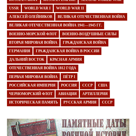
USSR
WORLD WAR I
WORLD WAR II
АЛЕКСЕЙ ОЛЕЙНИКОВ
ВЕЛИКАЯ ОТЕЧЕСТВЕННАЯ ВОЙНА
ВЕЛИКАЯ ОТЕЧЕСТВЕННАЯ ВОЙНА 1941—1945 ГГ.
ВОЕННО-МОРСКОЙ ФЛОТ
ВОЕННО-ВОЗДУШНЫЕ СИЛЫ
ВТОРАЯ МИРОВАЯ ВОЙНА
ГРАЖДАНСКАЯ ВОЙНА
ГЕРМАНИЯ
ГРАЖДАНСКАЯ ВОЙНА В РОССИИ
ДАЛЬНИЙ ВОСТОК
КРАСНАЯ АРМИЯ
ОТЕЧЕСТВЕННАЯ ВОЙНА 1812 ГОДА
ПЕРВАЯ МИРОВАЯ ВОЙНА
ПЁТР I
РОССИЙСКАЯ ИМПЕРИЯ
РОССИЯ
СССР
США
ЧЕРНОМОРСКИЙ ФЛОТ
АВИАЦИЯ
АРТИЛЛЕРИЯ
ИСТОРИЧЕСКАЯ ПАМЯТЬ
РУССКАЯ АРМИЯ
СССР