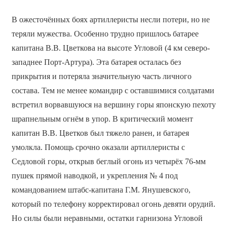
В ожесточённых боях артиллеристы несли потери, но не
теряли мужества. Особенно трудно пришлось батарее
капитана В.В. Цветкова на высоте Угловой (4 км северо-
западнее Порт-Артура). Эта батарея осталась без
прикрытия и потеряла значительную часть личного
состава. Тем не менее командир с оставшимися солдатами
встретил ворвавшуюся на вершину горы японскую пехоту
шрапнельным огнём в упор. В критический момент
капитан В.В. Цветков был тяжело ранен, и батарея
умолкла. Помощь срочно оказали артиллеристы с
Седловой горы, открыв беглый огонь из четырёх 76-мм
пушек прямой наводкой, и укрепления № 4 под
командованием штабс-капитана Г.М. Янушевского,
который по телефону корректировал огонь девяти орудий.
Но силы были неравными, остатки гарнизона Угловой