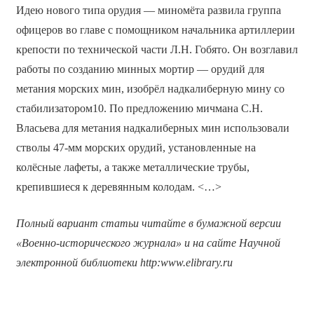
Идею нового типа орудия — миномёта развила группа
офицеров во главе с помощником начальника артиллерии
крепости по технической части Л.Н. Гобято. Он возглавил
работы по созданию минных мортир — орудий для
метания морских мин, изобрёл надкалиберную мину со
стабилизатором10. По предложению мичмана С.Н.
Власьева для метания надкалиберных мин использовали
стволы 47-мм морских орудий, установленные на
колёсные лафеты, а также металлические трубы,
крепившиеся к деревянным колодам. <…>
Полный вариант статьи читайте в бумажной версии
«Военно-исторического журнала» и на сайте Научной
электронной библиотеки
http
:
www
.
elibrary
.
ru