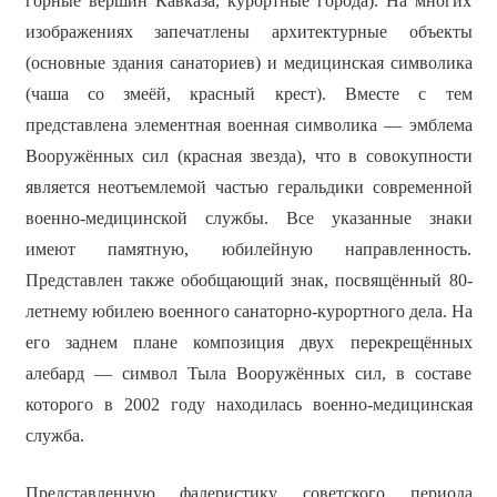
горные вершин Кавказа, курортные города). На многих
изображениях запечатлены архитектурные объекты
(основные здания санаториев) и медицинская символика
(чаша со змеёй, красный крест). Вместе с тем
представлена элементная военная символика — эмблема
Вооружённых сил (красная звезда), что в совокупности
является неотъемлемой частью геральдики современной
военно-медицинской службы. Все указанные знаки
имеют памятную, юбилейную направленность.
Представлен также обобщающий знак, посвящённый 80-
летнему юбилею военного санаторно-курортного дела. На
его заднем плане композиция двух перекрещённых
алебард — символ Тыла Вооружённых сил, в составе
которого в 2002 году находилась военно-медицинская
служба.
Представленную фалеристику советского периода