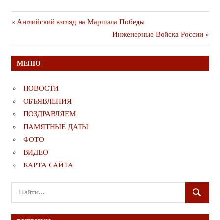
Навигация
Предыдущая
Английский взгляд на Маршала Победы
публикация
Следующая
Инженерные Войска России
по
публикация
записям
МЕНЮ
НОВОСТИ
ОБЪЯВЛЕНИЯ
ПОЗДРАВЛЯЕМ
ПАМЯТНЫЕ ДАТЫ
ФОТО
ВИДЕО
КАРТА САЙТА
Поиск
ПОИСК
для: