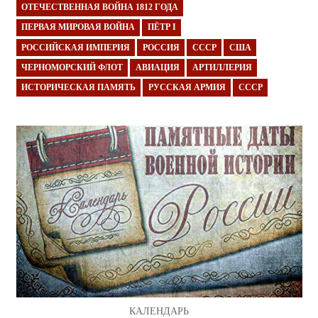
ОТЕЧЕСТВЕННАЯ ВОЙНА 1812 ГОДА
ПЕРВАЯ МИРОВАЯ ВОЙНА
ПЁТР I
РОССИЙСКАЯ ИМПЕРИЯ
РОССИЯ
СССР
США
ЧЕРНОМОРСКИЙ ФЛОТ
АВИАЦИЯ
АРТИЛЛЕРИЯ
ИСТОРИЧЕСКАЯ ПАМЯТЬ
РУССКАЯ АРМИЯ
СССР
КАЛЕНДАРЬ