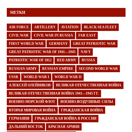
МЕТКИ
AIR FORCE
ARTILLERY
AVIATION
BLACK SEA FLEET
CIVIL WAR
CIVIL WAR IN RUSSIA
FAR EAST
FIRST WORLD WAR
GERMANY
GREAT PATRIOTIC WAR
GREAT PATRIOTIC WAR OF 1941—1945
NAVY
PATRIOTIC WAR OF 1812
RED ARMY
RUSSIA
RUSSIAN ARMY
RUSSIAN EMPIRE
SECOND WORLD WAR
USSR
WORLD WAR I
WORLD WAR II
АЛЕКСЕЙ ОЛЕЙНИКОВ
ВЕЛИКАЯ ОТЕЧЕСТВЕННАЯ ВОЙНА
ВЕЛИКАЯ ОТЕЧЕСТВЕННАЯ ВОЙНА 1941—1945 ГГ.
ВОЕННО-МОРСКОЙ ФЛОТ
ВОЕННО-ВОЗДУШНЫЕ СИЛЫ
ВТОРАЯ МИРОВАЯ ВОЙНА
ГРАЖДАНСКАЯ ВОЙНА
ГЕРМАНИЯ
ГРАЖДАНСКАЯ ВОЙНА В РОССИИ
ДАЛЬНИЙ ВОСТОК
КРАСНАЯ АРМИЯ