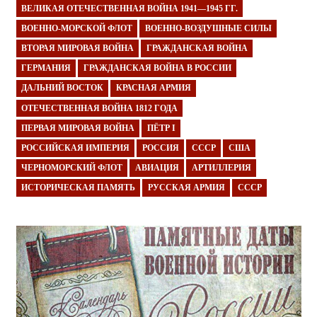
ВЕЛИКАЯ ОТЕЧЕСТВЕННАЯ ВОЙНА 1941—1945 ГГ.
ВОЕННО-МОРСКОЙ ФЛОТ
ВОЕННО-ВОЗДУШНЫЕ СИЛЫ
ВТОРАЯ МИРОВАЯ ВОЙНА
ГРАЖДАНСКАЯ ВОЙНА
ГЕРМАНИЯ
ГРАЖДАНСКАЯ ВОЙНА В РОССИИ
ДАЛЬНИЙ ВОСТОК
КРАСНАЯ АРМИЯ
ОТЕЧЕСТВЕННАЯ ВОЙНА 1812 ГОДА
ПЕРВАЯ МИРОВАЯ ВОЙНА
ПЁТР I
РОССИЙСКАЯ ИМПЕРИЯ
РОССИЯ
СССР
США
ЧЕРНОМОРСКИЙ ФЛОТ
АВИАЦИЯ
АРТИЛЛЕРИЯ
ИСТОРИЧЕСКАЯ ПАМЯТЬ
РУССКАЯ АРМИЯ
СССР