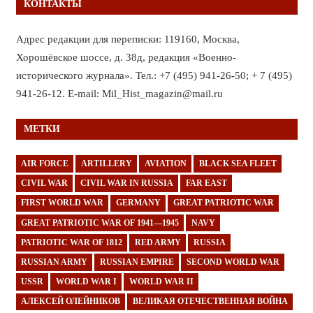
КОНТАКТЫ
Адрес редакции для переписки: 119160, Москва,
Хорошёвское шоссе, д. 38д, редакция «Военно-
исторического журнала». Тел.: +7 (495) 941-26-50; + 7 (495)
941-26-12. E-mail: Mil_Hist_magazin@mail.ru
МЕТКИ
AIR FORCE
ARTILLERY
AVIATION
BLACK SEA FLEET
CIVIL WAR
CIVIL WAR IN RUSSIA
FAR EAST
FIRST WORLD WAR
GERMANY
GREAT PATRIOTIC WAR
GREAT PATRIOTIC WAR OF 1941—1945
NAVY
PATRIOTIC WAR OF 1812
RED ARMY
RUSSIA
RUSSIAN ARMY
RUSSIAN EMPIRE
SECOND WORLD WAR
USSR
WORLD WAR I
WORLD WAR II
АЛЕКСЕЙ ОЛЕЙНИКОВ
ВЕЛИКАЯ ОТЕЧЕСТВЕННАЯ ВОЙНА