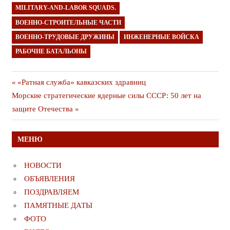
MILITARY-AND-LABOR SQUADS.
ВОЕННО-СТРОИТЕЛЬНЫЕ ЧАСТИ
ВОЕННО-ТРУДОВЫЕ ДРУЖИНЫ
ИНЖЕНЕРНЫЕ ВОЙСКА
РАБОЧИЕ БАТАЛЬОНЫ
Навигация
Предыдущая
«Ратная служба» кавказских здравниц
Следующая
публикация
Морские стратегические ядерные силы СССР: 50 лет на
по
публикация
защите Отечества
записям
МЕНЮ
НОВОСТИ
ОБЪЯВЛЕНИЯ
ПОЗДРАВЛЯЕМ
ПАМЯТНЫЕ ДАТЫ
ФОТО