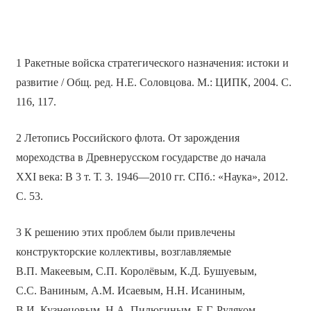
1 Ракетные войска стратегического назначения: истоки и
развитие / Общ. ред. Н.Е. Соловцова. М.: ЦИПК, 2004. С.
116, 117.
2 Летопись Российского флота. От зарождения
мореходства в Древнерусском государстве до начала
XXI века: В 3 т. Т. 3. 1946—2010 гг. СПб.: «Наука», 2012.
С. 53.
3 К решению этих проблем были привлечены
конструкторские коллективы, возглавляемые
В.П. Макеевым, С.П. Королёвым, К.Д. Бушуевым,
С.С. Ваниным, А.М. Исаевым, Н.Н. Исаниным,
В.И. Кузнецовым, Н.А. Пилюгиным, Е.Г. Рудяком,