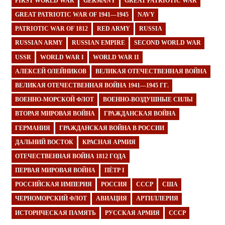
FIRST WORLD WAR
GERMANY
GREAT PATRIOTIC WAR
GREAT PATRIOTIC WAR OF 1941—1945
NAVY
PATRIOTIC WAR OF 1812
RED ARMY
RUSSIA
RUSSIAN ARMY
RUSSIAN EMPIRE
SECOND WORLD WAR
USSR
WORLD WAR I
WORLD WAR II
АЛЕКСЕЙ ОЛЕЙНИКОВ
ВЕЛИКАЯ ОТЕЧЕСТВЕННАЯ ВОЙНА
ВЕЛИКАЯ ОТЕЧЕСТВЕННАЯ ВОЙНА 1941—1945 ГГ.
ВОЕННО-МОРСКОЙ ФЛОТ
ВОЕННО-ВОЗДУШНЫЕ СИЛЫ
ВТОРАЯ МИРОВАЯ ВОЙНА
ГРАЖДАНСКАЯ ВОЙНА
ГЕРМАНИЯ
ГРАЖДАНСКАЯ ВОЙНА В РОССИИ
ДАЛЬНИЙ ВОСТОК
КРАСНАЯ АРМИЯ
ОТЕЧЕСТВЕННАЯ ВОЙНА 1812 ГОДА
ПЕРВАЯ МИРОВАЯ ВОЙНА
ПЁТР I
РОССИЙСКАЯ ИМПЕРИЯ
РОССИЯ
СССР
США
ЧЕРНОМОРСКИЙ ФЛОТ
АВИАЦИЯ
АРТИЛЛЕРИЯ
ИСТОРИЧЕСКАЯ ПАМЯТЬ
РУССКАЯ АРМИЯ
СССР