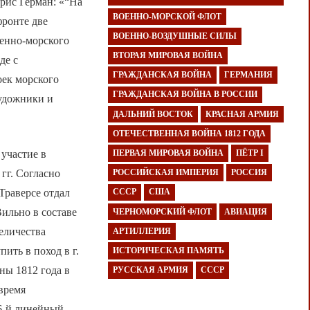
рис Герман: «“На
ВОЕННО-МОРСКОЙ ФЛОТ
фронте две
ВОЕННО-ВОЗДУШНЫЕ СИЛЫ
оенно-морского
ВТОРАЯ МИРОВАЯ ВОЙНА
де с
ГРАЖДАНСКАЯ ВОЙНА
ГЕРМАНИЯ
оек морского
ГРАЖДАНСКАЯ ВОЙНА В РОССИИ
художники и
ДАЛЬНИЙ ВОСТОК
КРАСНАЯ АРМИЯ
ОТЕЧЕСТВЕННАЯ ВОЙНА 1812 ГОДА
участие в
ПЕРВАЯ МИРОВАЯ ВОЙНА
ПЁТР I
гг. Согласно
РОССИЙСКАЯ ИМПЕРИЯ
РОССИЯ
Траверсе отдал
СССР
США
Вильно в составе
ЧЕРНОМОРСКИЙ ФЛОТ
АВИАЦИЯ
еличества
АРТИЛЛЕРИЯ
ить в поход в г.
ИСТОРИЧЕСКАЯ ПАМЯТЬ
ны 1812 года в
РУССКАЯ АРМИЯ
СССР
время
06-й линейный