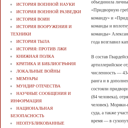
объединила личны
ИСТОРИЯ ВОЕННОЙ НАУКИ
«Придворную греб
ИСТОРИЯ ВОЕННОЙ РАЗВЕДКИ
команду» и «Прид
ИСТОРИЯ ВОИН
команды и вплотн
ИСТОРИЯ ВООРУЖЕНИЯ И
команды» Алексан
ТЕХНИКИ
ИСТОРИЯ ТЫЛА
года возглавил ка
ИСТОРИЯ: ПРОТИВ ЛЖИ
КНИЖНАЯ ПОЛКА
В состав Гвардейс
КРИТИКА И БИБЛИОГРАФИЯ
артиллерийское от
ЛОКАЛЬНЫЕ ВОЙНЫ
численность — 434
МЕМУАРЫ
ранга и в дополн
МУНДИР ОТЕЧЕСТВА
состояли придворн
НАУЧНЫЕ СООБЩЕНИЯ И
(84 человека), от
ИНФОРМАЦИЯ
человек). Моряки
НАЦИОНАЛЬНАЯ
суда, а также уча
БЕЗОПАСНОСТЬ
время — в сухопут
НЕОПУБЛИКОВАННЫЕ