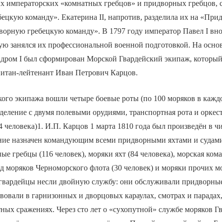
х императорских «комнатных гребцов» и придворных гребцов, 
ецкую команду». Екатерина II, напротив, разделила их на «Пр
ворную гребецкую команду». В 1797 году император Павел I вно
ую занялся их профессиональной военной подготовкой. На осно
дром I был сформирован Морской Гвардейский экипаж, который
питан-лейтенант Иван Петрович Карцов.
кого экипажа вошли четыре боевые роты (по 100 моряков в кажд
деление с двумя полевыми орудиями, транспортная рота и оркес
 человека)1. И.П. Карцов 1 марта 1810 года был произведён в ч
ение назначен командующим всеми придворными яхтами и судами
ые гребцы (116 человек), моряки яхт (84 человека), морская ко
ряд моряков Черноморского флота (30 человек) и моряки прочих м
-гвардейцы несли двойную службу: они обслуживали придворные
ствовали в гарнизонных и дворцовых караулах, смотрах и парадах,
ных сражениях. Через сто лет о «сухопутной» службе моряков Г