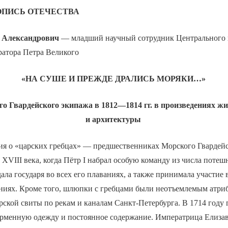
ОПИСЬ ОТЕЧЕСТВА
Александрович
— младший научный сотрудник Центрального 
ратора Петра Великого
«НА СУШЕ И ПРЕЖДЕ ДРАЛИСЬ МОРЯКИ…»
о Гвардейского экипажа в 1812—1814 гг. в произведениях ж
и архитектуры
я о «царских гребцах» — предшественниках Морского Гвардей
у XVIII века, когда Пётр I набрал особую команду из числа потеш
ала государя во всех его плаваниях, а также принимала участие 
ниях. Кроме того, шлюпки с гребцами были неотъемлемым атри
ской свиты по рекам и каналам Санкт-Петербурга. В 1714 году
рменную одежду и постоянное содержание. Императрица Елизав