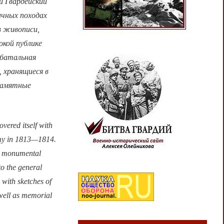
й Гвардейский
ичных походах
в живописи,
кой публике
 батальная
, хранящиеся в
памятные
vered itself with
army in 1813—1814.
nd monumental
to the general
s with sketches of
well as memorial