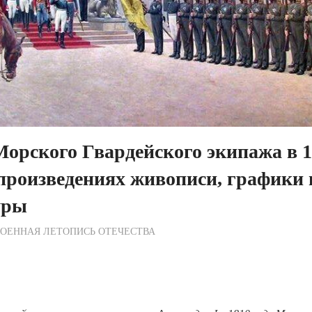
Морского Гвардейского экипажа в 
в произведениях живописи, графики 
уры
ежурный по Редакции
ОЕННАЯ ЛЕТОПИСЬ ОТЕЧЕСТВА