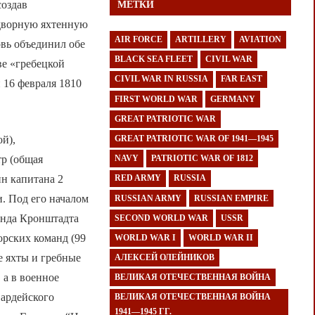
создав
МЕТКИ
идворную яхтенную
AIR FORCE
ARTILLERY
AVIATION
вь объединил обе
BLACK SEA FLEET
CIVIL WAR
ве «гребецкой
CIVIL WAR IN RUSSIA
FAR EAST
 16 февраля 1810
FIRST WORLD WAR
GERMANY
GREAT PATRIOTIC WAR
ой),
GREAT PATRIOTIC WAR OF 1941—1945
тр (общая
NAVY
PATRIOTIC WAR OF 1812
ин капитана 2
RED ARMY
RUSSIA
. Под его началом
RUSSIAN ARMY
RUSSIAN EMPIRE
манда Кронштадта
SECOND WORLD WAR
USSR
орских команд (99
WORLD WAR I
WORLD WAR II
 яхты и гребные
АЛЕКСЕЙ ОЛЕЙНИКОВ
 а в военное
ВЕЛИКАЯ ОТЕЧЕСТВЕННАЯ ВОЙНА
вардейского
ВЕЛИКАЯ ОТЕЧЕСТВЕННАЯ ВОЙНА
1941—1945 ГГ.