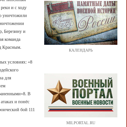
реки и с ходу
ью уничтожили
уничтожении
р, Березину и
ая команда
д Красным.
КАЛЕНДАРЬ
ых условиях: «8
ардейского
а для
нем
 раненными»8. В
атаках и понёс
роический бой 111
MILPORTAL.RU