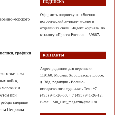
ПОДПИСКА
Оформить подписку на «Военно-
военно-морского
исторический журнал» можно в
отделениях связи. Индекс журнала по
каталогу «Пресса России» – 39887.
ивописи, графики
КОНТАКТЫ
Адрес редакции для переписки:
ского экипажа —
119160, Москва, Хорошёвское шоссе,
ных войск,
д. 38д, редакция «Военно-
в морских и
исторического журнала». Тел.: +7
бутом при
(495) 941-26-50; + 7 (495) 941-26-12.
E-mail: Mil_Hist_magazin@mail.ru
 гребцы впервые
ета Петровна