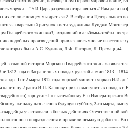
в своём стихотворении, посвящённом Первой мировой войне, Бо
лись моряки…” // И Царь разрешил отправляться // Нам дали на 
На них стали с немцем мы драться»2. В собрании Центрального в
нится акварельный рисунок кисти художника Луиджи Монтевер
арм Гвардейского экипажа3, входивший в альбомы-отчёты постр
данию подобных произведений привлекались многие известные 
сле которых были А.С. Кудинов, Л.Ф. Лагорио, Л. Премацци4.
ей в славной истории Морского Гвардейского экипажа является 
не 1812 года и Заграничных походах русской армии 1813—1814 
сандра I от 2 марта 1812 года морской министр маркиз И.И. де 
 капитану 2 ранга И.П. Карцову приказ выступить в поход в г. 
(гвардейского) корпуса: «По высочайшему Его Императорскаго В
йскому экипажу назначено в будущую субботу, 2-го марта, выступ
-гвардейцы участвовали в боевых действиях Отечественной вой
но-понтонного подразделения и проявили немалую доблесть. Во 
ения они взорвали мост через реку Колочь, загнав в ловушку 1