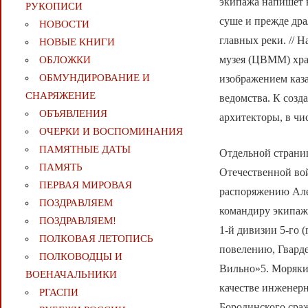
экипажа напишет 
РУКОПИСИ
суше и прежде дра
НОВОСТИ
главных реки. // 
НОВЫЕ КНИГИ
музея (ЦВММ) хра
ОБЛОЖКИ
ОБМУНДИРОВАНИЕ И
изображением каз
СНАРЯЖЕНИЕ
ведомства. К соз
ОБЪЯВЛЕНИЯ
архитекторы, в чи
ОЧЕРКИ И ВОСПОМИНАНИЯ
ПАМЯТНЫЕ ДАТЫ
Отдельной страниц
ПАМЯТЬ
Отечественной вой
ПЕРВАЯ МИРОВАЯ
распоряжению Алек
ПОЗДРАВЛЯЕМ
командиру экипажа
ПОЗДРАВЛЯЕМ!
1-й дивизии 5-го 
ПОЛКОВАЯ ЛЕТОПИСЬ
повелению, Гварде
ПОЛКОВОДЦЫ И
Вильно»5. Моряки
ВОЕНАЧАЛЬНИКИ
качестве инженер
РГАСПИ
Бородинского сраж