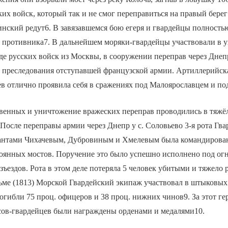
их войск, который так и не смог переправиться на правый берег 
инский редут6. В завязавшемся бою егеря и гвардейцы полност
 противника7. В дальнейшем моряки-гвардейцы участвовали в 
де русских войск из Москвы, в сооружении переправ через Днеп
е преследования отступавшей французской армии. Артиллерийск
ев отлично проявила себя в сражениях под Малоярославцем и по
венных и уничтожение вражеских переправ проводились в тяжёл
. После переправы армии через Днепр у с. Соловьево 3-я рота Гв
антами Чихачевым, Дубровиным и Хмелевым была командирован
оянных мостов. Поручение это было успешно исполнено под ог
зъездов. Рота в этом деле потеряла 5 человек убитыми и тяжело
ме (1813) Морской Гвардейский экипаж участвовал в штыковых 
огибли 75 проц. офицеров и 38 проц. нижних чинов9. За этот ге
сов-гвардейцев были награждены орденами и медалями10.