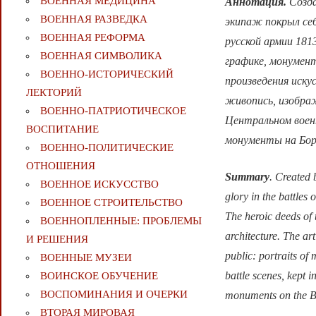
ВОЕННАЯ МЕДИЦИНА
Аннотация.
Созда
ВОЕННАЯ РАЗВЕДКА
экипаж покрыл себ
ВОЕННАЯ РЕФОРМА
русской армии 181
ВОЕННАЯ СИМВОЛИКА
графике, монумен
ВОЕННО-ИСТОРИЧЕСКИЙ
произведения иск
ЛЕКТОРИЙ
живопись, изображ
ВОЕННО-ПАТРИОТИЧЕСКОЕ
Центральном воен
ВОСПИТАНИЕ
монументы на Бор
ВОЕННО-ПОЛИТИЧЕСКИE
ОТНОШЕНИЯ
Summary
. Created 
ВОЕННОЕ ИСКУССТВО
glory in the battle
ВОЕННОЕ СТРОИТЕЛЬСТВО
The heroic deeds of
ВОЕННОПЛЕННЫЕ: ПРОБЛЕМЫ
architecture. The ar
И РЕШЕНИЯ
public: portraits of 
ВОЕННЫЕ МУЗЕИ
battle scenes, kept
ВОИНСКОЕ ОБУЧЕНИЕ
ВОСПОМИНАНИЯ И ОЧЕРКИ
monuments on the Bo
ВТОРАЯ МИРОВАЯ