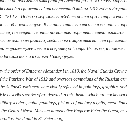
нный по повелению императора Александра I в 1810 году Морско
я славой в сражениях Отечественной войны 1812 года и Загран
3—1814 гг. Подвиги моряков-гвардейцев нашли яркое отражение 
тальной архитектуре. В статье описываются не известные широ
усства, посвящённые этой тематике: портреты военачальников,
ения воинских регалий, медальоны с зарисовками сцен сражений
но-морском музее имени императора Петра Великого, а также 
одинском поле и в Санкт-Петербурге.
by the order of Emperor Alexander I in 1810, the Naval Guards Crew co
s of the Patriotic War of 1812 and overseas campaigns of the Russian 
 the Sailor-Guardsmen were vividly reflected in paintings, graphics, a
ticle describes works of art devoted to this theme, which are not known 
military leaders, battle paintings, pictures of military regalia, medallion
 in the Central Naval Museum named after Emperor Peter the Great, as 
rodino Field and in St. Petersburg.