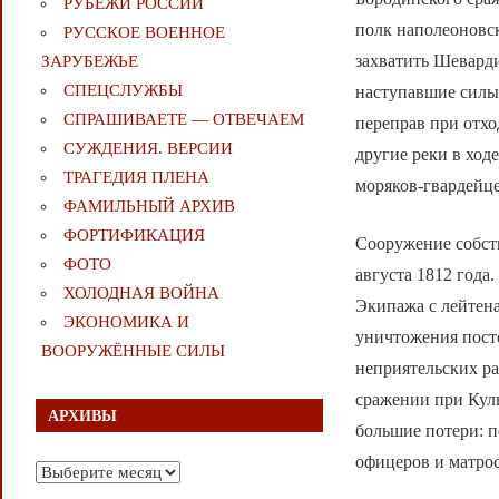
РУБЕЖИ РОССИИ
полк наполеоновск
РУССКОЕ ВОЕННОЕ
захватить Шевард
ЗАРУБЕЖЬЕ
СПЕЦСЛУЖБЫ
наступавшие силы
СПРАШИВАЕТЕ — ОТВЕЧАЕМ
переправ при отхо
СУЖДЕНИЯ. ВЕРСИИ
другие реки в ход
ТРАГЕДИЯ ПЛЕНА
моряков-гвардейц
ФАМИЛЬНЫЙ АРХИВ
ФОРТИФИКАЦИЯ
Сооружение собст
ФОТО
августа 1812 года
ХОЛОДНАЯ ВОЙНА
Экипажа с лейтен
ЭКОНОМИКА И
уничтожения пост
ВООРУЖЁННЫЕ СИЛЫ
неприятельских ра
сражении при Куль
АРХИВЫ
большие потери: п
офицеров и матро
Архивы