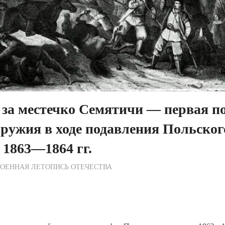
за местечко Семятичи — первая п
оружия в ходе подавления Польског
 1863—1864 гг.
ежурный по Редакции
ОЕННАЯ ЛЕТОПИСЬ ОТЕЧЕСТВА