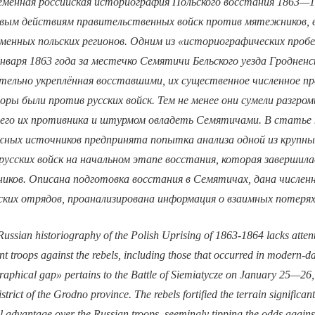
менная российская историография Польского восстания 1863—18
евым действиям правительственных войск против мятежников, в
менных польских регионов. Одним из «историографических проб
варя 1863 года за местечко Семятичи Бельского уезда Гродненск
тельно укреплённая восставшими, их существенное численное 
торы были против русских войск. Тем не менее они сумели разгро
шего их противника и штурмом овладеть Семятичами. В статье 
ежных источников предпринята попытка анализа одной из крупн
русских войск на начальном этапе восстания, которая завершил
иков. Описана подготовка восстания в Семятичах, дана числен
ских отрядов, проанализирована информация о взаимных потерях
ussian historiography of the Polish Uprising of 1863-1864 lacks attent
t troops against the rebels, including those that occurred in modern-da
raphical gap» pertains to the Battle of Siemiatycze on January 25—26
istrict of the Grodno province. The rebels fortified the terrain significan
l advantage over the Russian troops, seemingly tipping the odds agains