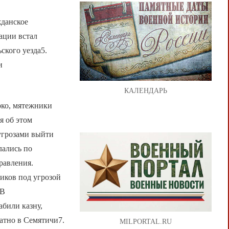
жданское
ации встал
ского уезда5.
и
КАЛЕНДАРЬ
рко, мятежники
я об этом
 угрозами выйти
лались по
равления.
иков под угрозой
 В
абили казну,
ратно в Семятичи7.
MILPORTAL.RU