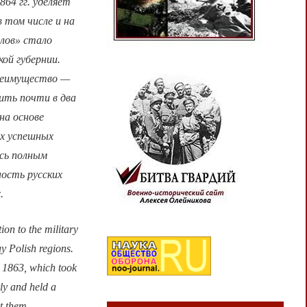
64 гг. уделяет
 том числе и на
елов» стало
ой губернии.
преимущество —
мить почти в два
на основе
ых успешных
ась полным
ность русских
.
ion to the military
y Polish regions.
, 1863, which took
tly and held a
t them.