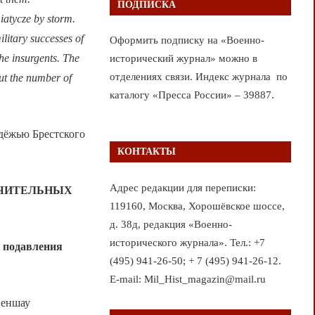
ПОДПИСКА
iatycze by storm.
ilitary successes of
Оформить подписку на «Военно-
the insurgents. The
исторический журнал» можно в
отделениях связи. Индекс журнала по
out the number of
каталогу «Пресса России» – 39887.
дёжью Брестского
КОНТАКТЫ
Адрес редакции для переписки:
АЧИТЕЛЬНЫХ
119160, Москва, Хорошёвское шоссе,
д. 38д, редакция «Военно-
исторического журнала». Тел.: +7
е подавления
(495) 941-26-50; + 7 (495) 941-26-12.
E-mail: Mil_Hist_magazin@mail.ru
Феншау