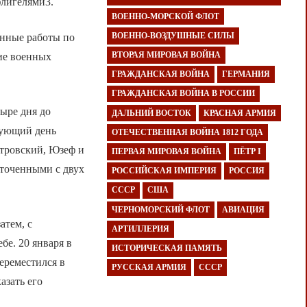
флигелями3.
ВОЕННО-МОРСКОЙ ФЛОТ
ВОЕННО-ВОЗДУШНЫЕ СИЛЫ
онные работы по
ВТОРАЯ МИРОВАЯ ВОЙНА
ие военных
ГРАЖДАНСКАЯ ВОЙНА
ГЕРМАНИЯ
ГРАЖДАНСКАЯ ВОЙНА В РОССИИ
тыре дня до
ДАЛЬНИЙ ВОСТОК
КРАСНАЯ АРМИЯ
дующий день
ОТЕЧЕСТВЕННАЯ ВОЙНА 1812 ГОДА
тровский, Юзеф и
ПЕРВАЯ МИРОВАЯ ВОЙНА
ПЁТР I
аточенными с двух
РОССИЙСКАЯ ИМПЕРИЯ
РОССИЯ
СССР
США
ЧЕРНОМОРСКИЙ ФЛОТ
АВИАЦИЯ
атем, с
АРТИЛЛЕРИЯ
бе. 20 января в
ИСТОРИЧЕСКАЯ ПАМЯТЬ
ереместился в
РУССКАЯ АРМИЯ
СССР
азать его