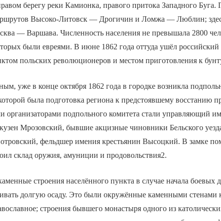
правом берегу реки Камионка, правого притока Западного Буга. 
аршрутов Высоко-Литовск — Дрогичин и Ломжа — Люблин; зде
сква — Варшава. Численность населения не превышала 2800 чел
торых были евреями. В июне 1862 года оттуда ушёл российский 
нктом польских революционеров и местом приготовления к бунт
ым, уже в конце октября 1862 года в городке возникла подполь
которой была подготовка региона к предстоявшему восстанию п
и организаторами подпольного комитета стали управляющий и
 кузен Мрозовский, бывшие акцизные чиновники Бельского уезд
отровский, фельдшер имения крестьянин Высоцкий. В замке п
оил склад оружия, амуниции и продовольствия2.
аменные строения населённого пункта в случае начала боевых 
ивать долгую осаду. Это были окружённые каменными стенами
авославное; строения бывшего монастыря одного из католически