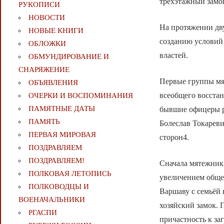
трёхэтажный замо
РУКОПИСИ
НОВОСТИ
На протяжении дву
НОВЫЕ КНИГИ
созданию условий
ОБЛОЖКИ
властей.
ОБМУНДИРОВАНИЕ И
СНАРЯЖЕНИЕ
Первые группы мят
ОБЪЯВЛЕНИЯ
всеобщего восстан
ОЧЕРКИ И ВОСПОМИНАНИЯ
ПАМЯТНЫЕ ДАТЫ
бывшие офицеры р
ПАМЯТЬ
Болеслав Токареви
ПЕРВАЯ МИРОВАЯ
сторон4.
ПОЗДРАВЛЯЕМ
ПОЗДРАВЛЯЕМ!
Сначала мятежники
ПОЛКОВАЯ ЛЕТОПИСЬ
увеличением общей
ПОЛКОВОДЦЫ И
Варшаву с семьёй 
ВОЕНАЧАЛЬНИКИ
хозяйский замок. 
РГАСПИ
причастность к за