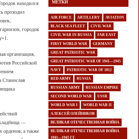
МЕТКИ
Городок находился
сь проходил
AIR FORCE
ARTILLERY
AVIATION
овек,
BLACK SEA FLEET
CIVIL WAR
гарнизон, городок
CIVIL WAR IN RUSSIA
FAR EAST
у»1.
FIRST WORLD WAR
GERMANY
GREAT PATRIOTIC WAR
ная организация,
GREAT PATRIOTIC WAR OF 1941—1945
ротив Российской
NAVY
PATRIOTIC WAR OF 1812
мением
RED ARMY
RUSSIA
а Станислав
RUSSIAN ARMY
RUSSIAN EMPIRE
омещика
SECOND WORLD WAR
USSR
WORLD WAR I
WORLD WAR II
действий
АЛЕКСЕЙ ОЛЕЙНИКОВ
 кладбища —
ВЕЛИКАЯ ОТЕЧЕСТВЕННАЯ ВОЙНА
х орденов, а также
ВЕЛИКАЯ ОТЕЧЕСТВЕННАЯ ВОЙНА
1941—1945 ГГ.