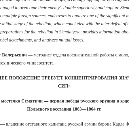
managed to overcome their enemy’s double superiority and capture Siem
n multiple foreign sources, endeavors to analyze one of the significant m
 initial stage of the rebellion, which concluded with the utter defeat of 
e preparations for the rebellion in Siemiatycze, provides information ab
rebel detachments, and analyzes mutual losses.
 Валерьевич
— методист отдела воспитательной работы с моло
технического университета
ЕЕ ПОЛОЖЕНИЕ ТРЕБУЕТ КОНЦЕНТРИРОВАНИЯ ЗН
СИЛ»
 местечко Семятичи — первая победа русского оружия в ход
Польского восстания 1863—1864 гг.
— владение отставного капитана русской армии барона Карла 