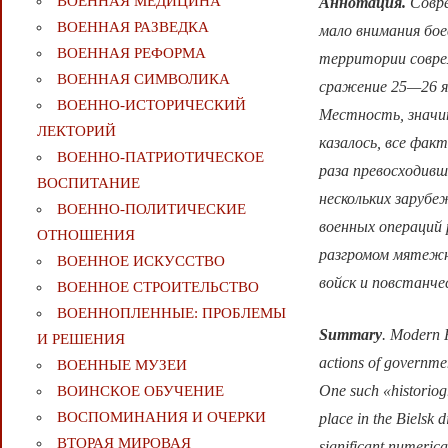
ВОЕННАЯ МЕДИЦИНА
Аннотация.
Совре
ВОЕННАЯ РАЗВЕДКА
мало внимания бо
ВОЕННАЯ РЕФОРМА
территории совре
ВОЕННАЯ СИМВОЛИКА
сражение 25—26 ян
ВОЕННО-ИСТОРИЧЕСКИЙ
Местность, значи
ЛЕКТОРИЙ
казалось, все фак
ВОЕННО-ПАТРИОТИЧЕСКОЕ
раза превосходив
ВОСПИТАНИЕ
нескольких заруб
ВОЕННО-ПОЛИТИЧЕСКИE
военных операций 
ОТНОШЕНИЯ
разгромом мятежн
ВОЕННОЕ ИСКУССТВО
войск и повстанче
ВОЕННОЕ СТРОИТЕЛЬСТВО
ВОЕННОПЛЕННЫЕ: ПРОБЛЕМЫ
Summary
. Modern R
И РЕШЕНИЯ
actions of governmen
ВОЕННЫЕ МУЗЕИ
One such «historiog
ВОИНСКОЕ ОБУЧЕНИЕ
ВОСПОМИНАНИЯ И ОЧЕРКИ
place in the Bielsk d
ВТОРАЯ МИРОВАЯ
significant numerica