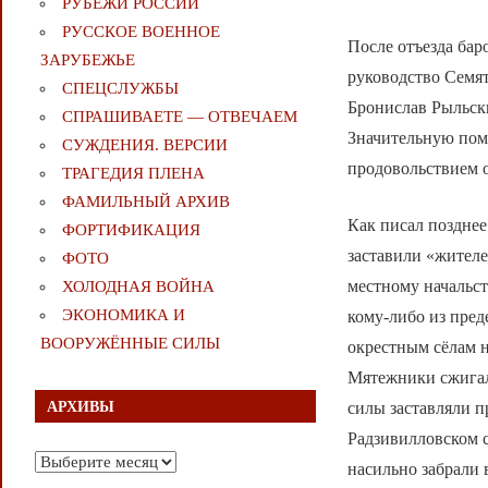
РУБЕЖИ РОССИИ
РУССКОЕ ВОЕННОЕ
После отъезда бар
ЗАРУБЕЖЬЕ
руководство Семят
СПЕЦСЛУЖБЫ
Бронислав Рыльск
СПРАШИВАЕТЕ — ОТВЕЧАЕМ
Значительную пом
СУЖДЕНИЯ. ВЕРСИИ
продовольствием 
ТРАГЕДИЯ ПЛЕНА
ФАМИЛЬНЫЙ АРХИВ
Как писал позднее
ФОРТИФИКАЦИЯ
заставили «жителе
ФОТО
местному начальст
ХОЛОДНАЯ ВОЙНА
ЭКОНОМИКА И
кому-либо из пред
ВООРУЖЁННЫЕ СИЛЫ
окрестным сёлам 
Мятежники сжигал
силы заставляли 
АРХИВЫ
Радзивилловском с
Архивы
насильно забрали 