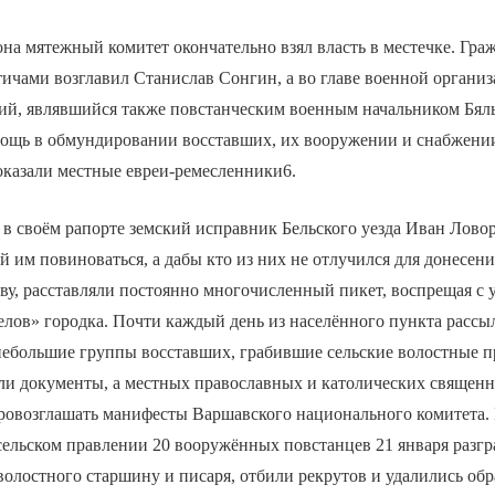
она мятежный комитет окончательно взял власть в местечке. Гра
ичами возглавил Станислав Сонгин, а во главе военной организ
ий, являвшийся также повстанческим военным начальником Бяль
ощь в обмундировании восставших, их вооружении и снабжени
оказали местные евреи-ремесленники6.
 в своём рапорте земский исправник Бельского уезда Иван Лово
й им повиноваться, а дабы кто из них не отлучился для донесени
ву, расставляли постоянно многочисленный пикет, воспрещая с
елов» городка. Почти каждый день из населённого пункта рассы
небольшие группы восставших, грабившие сельские волостные п
и документы, а местных православных и католических священн
провозглашать манифесты Варшавского национального комитета.
ельском правлении 20 вооружённых повстанцев 21 января разгр
волостного старшину и писаря, отбили рекрутов и удалились об