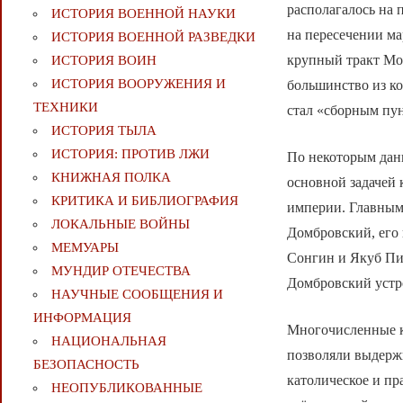
располагалось на 
ИСТОРИЯ ВОЕННОЙ НАУКИ
на пересечении м
ИСТОРИЯ ВОЕННОЙ РАЗВЕДКИ
крупный тракт Мо
ИСТОРИЯ ВОИН
ИСТОРИЯ ВООРУЖЕНИЯ И
большинство из ко
ТЕХНИКИ
стал «сборным пу
ИСТОРИЯ ТЫЛА
ИСТОРИЯ: ПРОТИВ ЛЖИ
По некоторым данн
КНИЖНАЯ ПОЛКА
основной задачей 
КРИТИКА И БИБЛИОГРАФИЯ
империи. Главным
ЛОКАЛЬНЫЕ ВОЙНЫ
Домбровский, его
МЕМУАРЫ
Сонгин и Якуб Пи
МУНДИР ОТЕЧЕСТВА
Домбровский устр
НАУЧНЫЕ СООБЩЕНИЯ И
ИНФОРМАЦИЯ
Многочисленные к
НАЦИОНАЛЬНАЯ
позволяли выдерж
БЕЗОПАСНОСТЬ
католическое и пр
НЕОПУБЛИКОВАННЫЕ