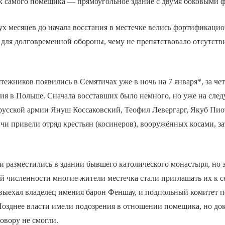
к самого помещика — прямоугольное здание с двумя боковыми 
х месяцев до начала восстания в местечке велись фортификаци
 для долговременной обороны, чему не препятствовало отсутств
ежников появились в Семятичах уже в ночь на 7 января*, за че
ия в Польше. Сначала восставших было немного, но уже на сле
усской армии Януш Коссаковский, Теофил Левергарг, Якуб Пио
чи привели отряд крестьян (косинеров), вооружённых косами, з
 разместились в здании бывшего католического монастыря, но з
 численности многие жители местечка стали приглашать их к се
выехал владелец имения барон Феншау, и подпольный комитет п
Позднее власти имели подозрения в отношении помещика, но док
говору не смогли.