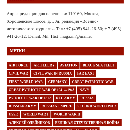
Адрес редакции для переписки: 119160, Москва,
Хорошёвское шоссе, д. 38д, редакция «Военно-
исторического журнала». Тел.: +7 (495) 941-26-50; + 7 (495)
941-26-12. E-mail: Mil_Hist_magazin@mail.ru
МЕТКИ
AIR FORCE
ARTILLERY
AVIATION
BLACK SEA FLEET
CIVIL WAR
CIVIL WAR IN RUSSIA
FAR EAST
FIRST WORLD WAR
GERMANY
GREAT PATRIOTIC WAR
GREAT PATRIOTIC WAR OF 1941—1945
NAVY
PATRIOTIC WAR OF 1812
RED ARMY
RUSSIA
RUSSIAN ARMY
RUSSIAN EMPIRE
SECOND WORLD WAR
USSR
WORLD WAR I
WORLD WAR II
АЛЕКСЕЙ ОЛЕЙНИКОВ
ВЕЛИКАЯ ОТЕЧЕСТВЕННАЯ ВОЙНА