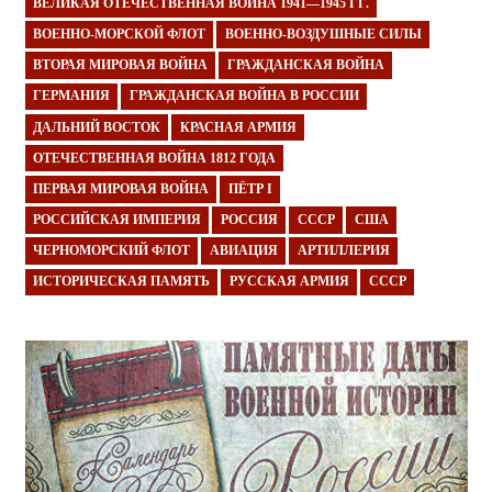
ВЕЛИКАЯ ОТЕЧЕСТВЕННАЯ ВОЙНА 1941—1945 ГГ.
ВОЕННО-МОРСКОЙ ФЛОТ
ВОЕННО-ВОЗДУШНЫЕ СИЛЫ
ВТОРАЯ МИРОВАЯ ВОЙНА
ГРАЖДАНСКАЯ ВОЙНА
ГЕРМАНИЯ
ГРАЖДАНСКАЯ ВОЙНА В РОССИИ
ДАЛЬНИЙ ВОСТОК
КРАСНАЯ АРМИЯ
ОТЕЧЕСТВЕННАЯ ВОЙНА 1812 ГОДА
ПЕРВАЯ МИРОВАЯ ВОЙНА
ПЁТР I
РОССИЙСКАЯ ИМПЕРИЯ
РОССИЯ
СССР
США
ЧЕРНОМОРСКИЙ ФЛОТ
АВИАЦИЯ
АРТИЛЛЕРИЯ
ИСТОРИЧЕСКАЯ ПАМЯТЬ
РУССКАЯ АРМИЯ
СССР