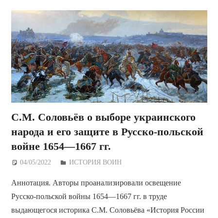
С.М. Соловьёв о выборе украинского
народа и его защите в Русско-польской
войне 1654—1667 гг.
04/05/2022
Дежурный по Редакции
ИСТОРИЯ ВОИН
Аннотация. Авторы проанализировали освещение
Русско-польской войны 1654—1667 гг. в труде
выдающегося историка С.М. Соловьёва «История России